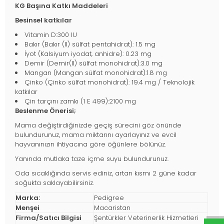
KG Başına Katkı Maddeleri
Besinsel katkılar
Vitamin D:300 IU
Bakır (Bakır (II) sülfat pentahidrat): 1.5 mg
İyot (Kalsiyum iyodat, anhidre): 0.23 mg
Demir (Demir(II) sülfat monohidrat):3.0 mg
Mangan (Mangan sülfat monohidrat):1.8 mg
Çinko (Çinko sülfat monohidrat): 19.4 mg / Teknolojik
katkılar
Çin tarçını zamkı (1 E 499):2100 mg
Beslenme Önerisi;
Mama değiştirdiğinizde geçiş sürecini göz önünde
bulundurunuz, mama miktarını ayarlayınız ve evcil
hayvanınızın ihtiyacına göre öğünlere bölünüz.
Yanında mutlaka taze içme suyu bulundurunuz.
Oda sıcaklığında servis ediniz, artan kısmı 2 güne kadar
soğukta saklayabilirsiniz.
Marka:
Pedigree
Menşei
Macaristan
Firma/Satıcı Bilgisi
Şentürkler Veterinerlik Hizmetleri