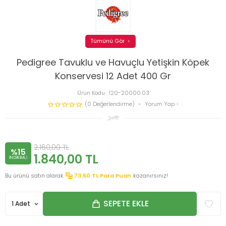
Tümünü Gör
Pedigree Tavuklu ve Havuçlu Yetişkin Köpek
Konservesi 12 Adet 400 Gr
Ürün Kodu :
120-20000.03
(0 Değerlendirme)
Yorum Yap
2.160,00
TL
%15
1.840,00
TL
INDIRIMLI
Bu ürünü satın alarak
73.60
TL Para Puan
kazanırsınız!
SEPETE EKLE