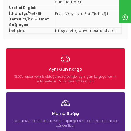
San. Tic. Ltd. Şti.
Üretici Bilgisi:
İthalatçı/Yetkili
Ervin Meşrubat San.Tic.Ltd.Şti.
Temsilci/İfa Hizmet
Sağlayıcı:
İletişim:
info@ervingidavemesrubat.com
Aynı Gün Kargo
16:00’a kadar vermiş olduğunuz siparişler aynı gün kargoya teslim
edilmektedir. Cumartesi 10:00'a Kadar
Mama Bağışı
Dostluk Kumbarası olarak verilen siparişler sizin adınıza barınaklara
gönderiliyor.