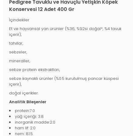
Pedigree Tavuklu ve Havuçlu Yetişkin Köpek
Konservesi 12 Adet 400 Gr
İçindekiler
Et ve hayvansal yan ürünler (%36, %92si doğal*, %4 tavuk
içerir),
tahıllar,
sebzeler,
mineraller,
sebze protein ekstraktları,
sebze kaynaklı ürünler (%0.5 kurutulmuş pancar küspesi
içerir),
doğal içerikler.
Analitik Bileşenler
protein:7.0
yağ içeriği: 3.8
inorganik madde:2.0
ham lif: 2.0
nem: 81.5