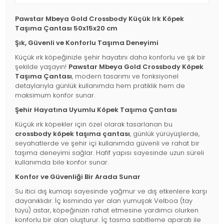
Pawstar Mbeya Gold Crossbody Küçük Irk Köpek
Taşıma Çantası 50x15x20 cm
Şık, Güvenli ve Konforlu Taşıma Deneyimi
Küçük ırk köpeğinizle şehir hayatını daha konforlu ve şık bir
şekilde yaşayın!
Pawstar Mbeya Gold Crossbody Köpek
Taşıma Çantası
, modern tasarımı ve fonksiyonel
detaylarıyla günlük kullanımda hem pratiklik hem de
maksimum konfor sunar.
Şehir Hayatına Uyumlu Köpek Taşıma Çantası
Küçük ırk köpekler için özel olarak tasarlanan bu
crossbody köpek taşıma çantası
, günlük yürüyüşlerde,
seyahatlerde ve şehir içi kullanımda güvenli ve rahat bir
taşıma deneyimi sağlar. Hafif yapısı sayesinde uzun süreli
kullanımda bile konfor sunar.
Konfor ve Güvenliği Bir Arada Sunar
Su itici dış kumaşı sayesinde yağmur ve dış etkenlere karşı
dayanıklıdır. İç kısmında yer alan yumuşak Velboa (tay
tüyü) astar, köpeğinizin rahat etmesine yardımcı olurken
konforlu bir alan oluşturur. İç tasma sabitleme aparatı ile