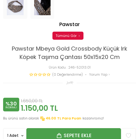
Pawstar
Tümünü Gör
Pawstar Mbeya Gold Crossbody Küçük Irk
Köpek Taşıma Çantası 50x15x20 Cm
Ürün Kodu :
246-52013.01
(0 Değerlendirme)
Yorum Yap
1.650,00
TL
%30
1.150,00
TL
INDIRIMLI
Bu ürünü satın alarak
46.00
TL Para Puan
kazanırsınız!
SEPETE EKLE