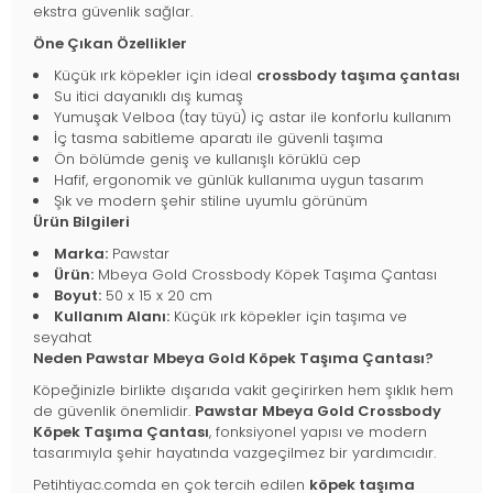
ekstra güvenlik sağlar.
Öne Çıkan Özellikler
Küçük ırk köpekler için ideal
crossbody taşıma çantası
Su itici dayanıklı dış kumaş
Yumuşak Velboa (tay tüyü) iç astar ile konforlu kullanım
İç tasma sabitleme aparatı ile güvenli taşıma
Ön bölümde geniş ve kullanışlı körüklü cep
Hafif, ergonomik ve günlük kullanıma uygun tasarım
Şık ve modern şehir stiline uyumlu görünüm
Ürün Bilgileri
Marka:
Pawstar
Ürün:
Mbeya Gold Crossbody Köpek Taşıma Çantası
Boyut:
50 x 15 x 20 cm
Kullanım Alanı:
Küçük ırk köpekler için taşıma ve
seyahat
Neden Pawstar Mbeya Gold Köpek Taşıma Çantası?
Köpeğinizle birlikte dışarıda vakit geçirirken hem şıklık hem
de güvenlik önemlidir.
Pawstar Mbeya Gold Crossbody
Köpek Taşıma Çantası
, fonksiyonel yapısı ve modern
tasarımıyla şehir hayatında vazgeçilmez bir yardımcıdır.
Petihtiyac.comda en çok tercih edilen
köpek taşıma