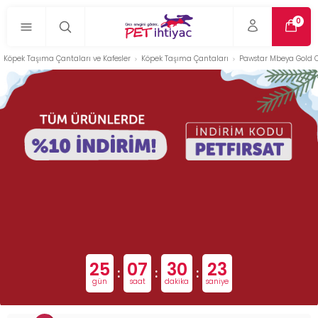
0
Köpek Taşıma Çantaları ve Kafesler
Köpek Taşıma Çantaları
Pawstar Mbeya Gold C
25
07
30
23
:
:
:
gün
saat
dakika
saniye