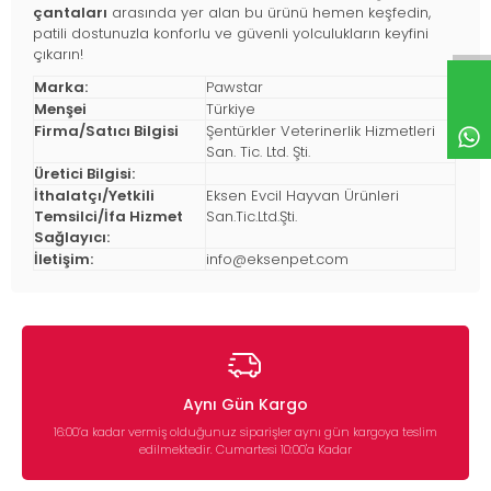
çantaları
arasında yer alan bu ürünü hemen keşfedin,
patili dostunuzla konforlu ve güvenli yolculukların keyfini
çıkarın!
Marka:
Pawstar
Menşei
Türkiye
Firma/Satıcı Bilgisi
Şentürkler Veterinerlik Hizmetleri
San. Tic. Ltd. Şti.
Üretici Bilgisi:
İthalatçı/Yetkili
Eksen Evcil Hayvan Ürünleri
Temsilci/İfa Hizmet
San.Tic.Ltd.Şti.
Sağlayıcı:
İletişim:
info@eksenpet.com
Aynı Gün Kargo
16:00’a kadar vermiş olduğunuz siparişler aynı gün kargoya teslim
edilmektedir. Cumartesi 10:00'a Kadar