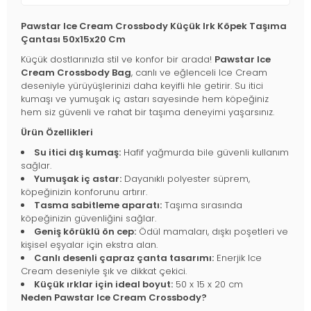
Pawstar Ice Cream Crossbody Küçük Irk Köpek Taşıma
Çantası 50x15x20 Cm
Küçük dostlarınızla stil ve konfor bir arada!
Pawstar Ice
Cream Crossbody Bag
, canlı ve eğlenceli Ice Cream
deseniyle yürüyüşlerinizi daha keyifli hle getirir. Su itici
kumaşı ve yumuşak iç astarı sayesinde hem köpeğiniz
hem siz güvenli ve rahat bir taşıma deneyimi yaşarsınız.
Ürün Özellikleri
Su itici dış kumaş:
Hafif yağmurda bile güvenli kullanım
sağlar.
Yumuşak iç astar:
Dayanıklı polyester süprem,
köpeğinizin konforunu artırır.
Tasma sabitleme aparatı:
Taşıma sırasında
köpeğinizin güvenliğini sağlar.
Geniş körüklü ön cep:
Ödül mamaları, dışkı poşetleri ve
kişisel eşyalar için ekstra alan.
Canlı desenli çapraz çanta tasarımı:
Enerjik Ice
Cream deseniyle şık ve dikkat çekici.
Küçük ırklar için ideal boyut:
50 x 15 x 20 cm
Neden Pawstar Ice Cream Crossbody?