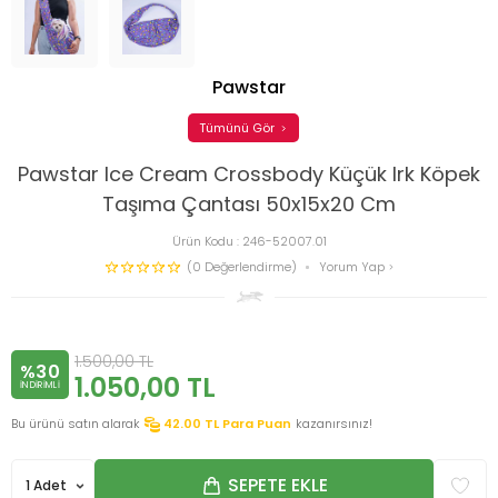
Pawstar
Tümünü Gör
Pawstar Ice Cream Crossbody Küçük Irk Köpek
Taşıma Çantası 50x15x20 Cm
Ürün Kodu :
246-52007.01
(0 Değerlendirme)
Yorum Yap
1.500,00
TL
%30
1.050,00
TL
INDIRIMLI
Bu ürünü satın alarak
42.00
TL Para Puan
kazanırsınız!
SEPETE EKLE