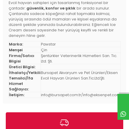
Evcil hayvan sahipleri için tasarlanmış fonksiyonel bir
çantadır:
güvenlik, konfor ve şıklık
bir arada sunulur.
Çantanızla sadece köpeğinizi rahat taşımakla kalmaz,
yürüyüş sırasında ödül mamaları ve kişisel eşyalarınızı da
düzenli şekilde yanınızda bulundurabilirsiniz. Eğlenceli Ice
Cream deseni sayesinde her yürüyüş keyifli ve renkli bir
deneyim hline gelir.
Marka:
Pawstar
Menşei
Çin
Firma/Satıcı
Şentürkler Veterinerlik Hizmetleri San. Tic.
Bilgisi
Ltd. Şti.
Üretici Bilgisi:
İthalatçı/Yetkili
Bursapet Akvaryum ve Pet Ürünleri/Eksen
Temsilci/İfa
Evcil Hayvan Ürünleri San.Tic.Ltd.Şti.
Hizmet
Sağlayıcı:
İletişim:
info@bursapet.com.tr
/
info@eksenpet.com