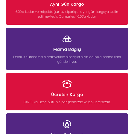
Aynı Gün Kargo
16:00’a kadar vermiş olduğunuz siparişler aynı gün kargoya teslim
edilmektedir. Cumartesi 10:00'a Kadar
Mama Bağışı
Dostluk Kumbarası olarak verilen siparişler sizin adınıza barınaklara
gönderiliyor.
Ücretsiz Kargo
849 TL ve üzeri bütün siparişlerinizde kargo ücretsizdir.