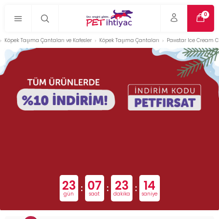
0
Köpek Taşıma Çantaları ve Kafesler
Köpek Taşıma Çantaları
Pawstar Ice Cream C
23
07
23
13
:
:
:
gün
saat
dakika
saniye