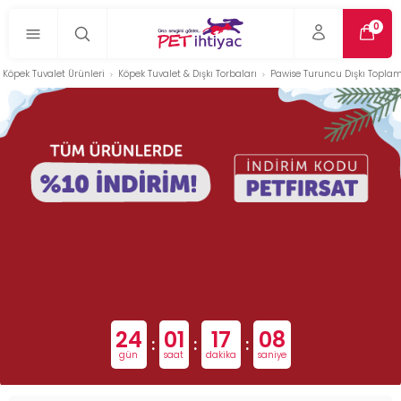
0
Köpek Tuvalet Ürünleri
Köpek Tuvalet & Dışkı Torbaları
Pawise Turuncu Dışkı Toplama
24
01
17
07
:
:
:
gün
saat
dakika
saniye