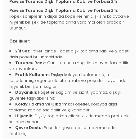
Pawise Turuncu Dışkı Toplama Kabı ve Torbası 2'li
Pawise Turuncu Dışkı Toplama Kabı ve Torbası 2'li
,
köpek sahiplerinin dışarıda köpeklerinin dışkısını kolayca ve
hijyenik bir şekilde toplamalarına yardımcı olan pratik bir
üründür.
Özellikler:
2'li Set:
Paket içinde 1 adet dışkı toplama kabı ve 2 adet
dışkı poşeti bulunmaktadır.
Turuncu Renk:
Canlı turuncu rengi ile kolayca fark edilir
ve kaybolmaz.
Pratik Kullanım:
Dışkıyı kolayca toplamak için
tasarlanmış, ergonomik tutma kabı ve poşetler sayesinde
hijyenik bir işlem sağlar.
Dayanıklı:
Poşetler sağlam ve sızıntı yapmaz, dışkıyı
güvenle taşıyabilirsiniz.
Kolay Takma ve Çıkarma:
Poşetler, kolayca dışkı
toplama kabına takılabilir ve çıkarılabilir.
Hijyenik:
Dışkıyı toplarken ellerinizi kirletmeden pratik bir
kullanım sunar.
Çevre Dostu:
Poşetler çevre dostu malzemelerle
üretilmiştir.