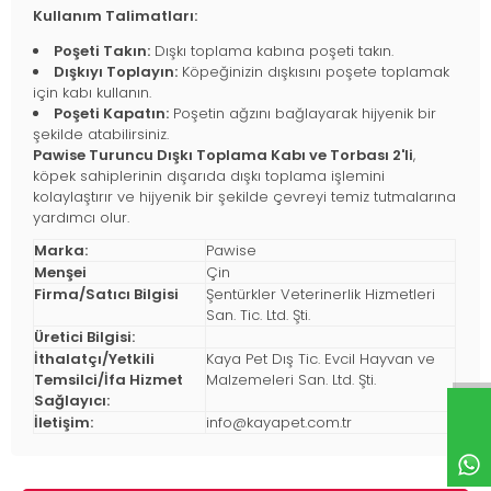
Kullanım Talimatları:
Poşeti Takın:
Dışkı toplama kabına poşeti takın.
Dışkıyı Toplayın:
Köpeğinizin dışkısını poşete toplamak
için kabı kullanın.
Poşeti Kapatın:
Poşetin ağzını bağlayarak hijyenik bir
şekilde atabilirsiniz.
Pawise Turuncu Dışkı Toplama Kabı ve Torbası 2'li
,
köpek sahiplerinin dışarıda dışkı toplama işlemini
kolaylaştırır ve hijyenik bir şekilde çevreyi temiz tutmalarına
yardımcı olur.
Marka:
Pawise
Menşei
Çin
Firma/Satıcı Bilgisi
Şentürkler Veterinerlik Hizmetleri
San. Tic. Ltd. Şti.
Üretici Bilgisi:
İthalatçı/Yetkili
Kaya Pet Dış Tic. Evcil Hayvan ve
Temsilci/İfa Hizmet
Malzemeleri San. Ltd. Şti.
Sağlayıcı:
İletişim:
info@kayapet.com.tr