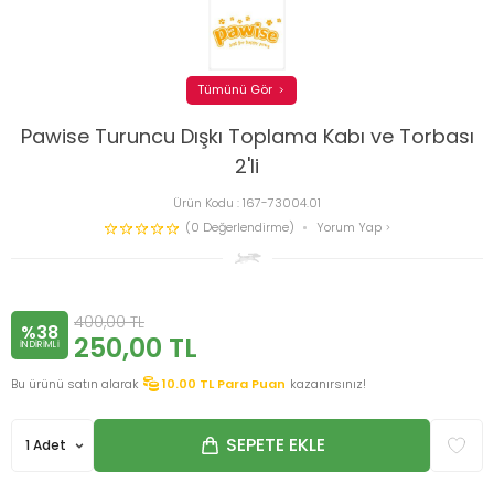
Tümünü Gör
Pawise Turuncu Dışkı Toplama Kabı ve Torbası
2'li
Ürün Kodu :
167-73004.01
(0 Değerlendirme)
Yorum Yap
400,00
TL
%38
250,00
TL
INDIRIMLI
Bu ürünü satın alarak
10.00
TL Para Puan
kazanırsınız!
SEPETE EKLE