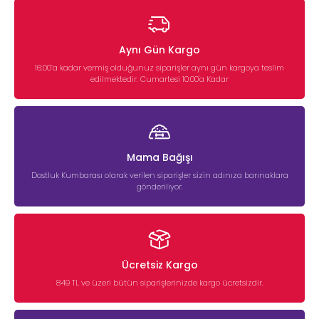
Aynı Gün Kargo
16:00’a kadar vermiş olduğunuz siparişler aynı gün kargoya teslim
edilmektedir. Cumartesi 10:00'a Kadar
Mama Bağışı
Dostluk Kumbarası olarak verilen siparişler sizin adınıza barınaklara
gönderiliyor.
Ücretsiz Kargo
849 TL ve üzeri bütün siparişlerinizde kargo ücretsizdir.