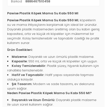
Barkod
8886467510458
Pawise Plastik Köpek Mama Su Kabı 550 Ml
Pawise Plastik Köpek Mama Su Kabı 550 Ml
, köpeklerin
su ve mama ihtiyaçlarını karşılamak için ideal bir üründür.
Dayanıklı plastik malzemeden üretilmiş olan bu kabın geniş
kapasitesi, orta ve küçük ırk köpekler için mükemmel bir
seçimdir. Kolay temizlenebilir ve taşınabilir özelliği ile pratik
kullanım sunar.
Ürün Özellikleri:
Malzeme:
Dayanıklı ve uzun ömürlü plastik malzeme.
Kapasite:
550 ml, orta ve küçük ırk köpekler için uygun.
Kolay Temizlenebilir:
Plastik yüzey, hijyenik kullanım için
rahatlıkla temizlenebilir.
Hafif ve Taşınabilir:
Hafif yapısı sayesinde taşıması
oldukça kolaydır.
Şık Tasarım:
Modern ve sade tasarımı, ev dekoruna
uyum sağlar.
Neden Pawise Plastik Köpek Mama Su Kabı 550 Ml?
Dayanıklı ve Uzun Ömürlü:
Dayanıklı plastik malzeme
ile uzun süreli kullanım sağlar.