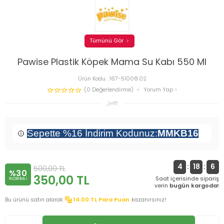
Tümünü Gör
Pawise Plastik Köpek Mama Su Kabı 550 Ml
Ürün Kodu :
167-51008.02
(0 Değerlendirme)
Yorum Yap
Sepette %16 İndirim Kodunuz:
MMKB16
4
:
18
:
6
500,00
TL
%30
350,00
TL
Saat içerisinde sipariş
INDIRIMLI
verin
bugün kargoda!
Bu ürünü satın alarak
14.00
TL Para Puan
kazanırsınız!