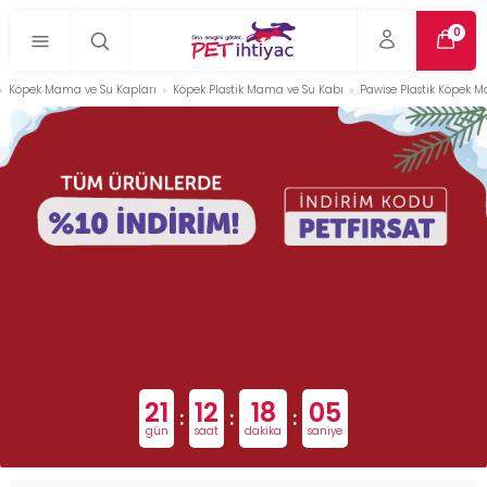
0
Köpek Mama ve Su Kapları
Köpek Plastik Mama ve Su Kabı
Pawise Plastik Köpek 
21
12
18
04
:
:
:
gün
saat
dakika
saniye