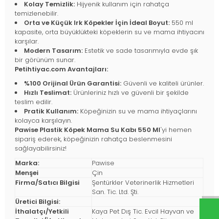
Kolay Temizlik:
Hijyenik kullanım için rahatça
temizlenebilir.
Orta ve Küçük Irk Köpekler İçin İdeal Boyut:
550 ml
kapasite, orta büyüklükteki köpeklerin su ve mama ihtiyacını
karşılar.
Modern Tasarım:
Estetik ve sade tasarımıyla evde şık
bir görünüm sunar.
Petihtiyac.com Avantajları:
%100 Orijinal Ürün Garantisi:
Güvenli ve kaliteli ürünler.
Hızlı Teslimat:
Ürünleriniz hızlı ve güvenli bir şekilde
teslim edilir.
Pratik Kullanım:
Köpeğinizin su ve mama ihtiyaçlarını
kolayca karşılayın.
Pawise Plastik Köpek Mama Su Kabı 550 Ml
'yi hemen
sipariş ederek, köpeğinizin rahatça beslenmesini
sağlayabilirsiniz!
Marka:
Pawise
Menşei
Çin
Firma/Satıcı Bilgisi
Şentürkler Veterinerlik Hizmetleri
San. Tic. Ltd. Şti.
Üretici Bilgisi:
İthalatçı/Yetkili
Kaya Pet Dış Tic. Evcil Hayvan ve