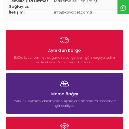
Temsilci/İfa Hizmet
Malzemeleri San. Ltd. Şti.
Sağlayıcı:
İletişim:
info@kayapet.com.tr
Aynı Gün Kargo
16:00’a kadar vermiş olduğunuz siparişler aynı gün kargoya teslim
edilmektedir. Cumartesi 10:00'a Kadar
Mama Bağışı
Dostluk Kumbarası olarak verilen siparişler sizin adınıza barınaklara
gönderiliyor.