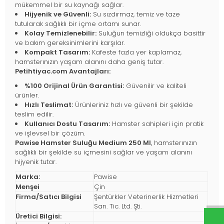
mükemmel bir su kaynağı sağlar.
Hijyenik ve Güvenli:
Su sızdırmaz, temiz ve taze
tutularak sağlıklı bir içme ortamı sunar.
Kolay Temizlenebilir:
Suluğun temizliği oldukça basittir
ve bakım gereksinimlerini karşılar.
Kompakt Tasarım:
Kafeste fazla yer kaplamaz,
hamsterınızın yaşam alanını daha geniş tutar.
Petihtiyac.com Avantajları:
%100 Orijinal Ürün Garantisi:
Güvenilir ve kaliteli
ürünler.
Hızlı Teslimat:
Ürünleriniz hızlı ve güvenli bir şekilde
teslim edilir.
Kullanıcı Dostu Tasarım:
Hamster sahipleri için pratik
ve işlevsel bir çözüm.
Pawise Hamster Suluğu Medium 250 Ml
, hamsterınızın
sağlıklı bir şekilde su içmesini sağlar ve yaşam alanını
hijyenik tutar.
Marka:
Pawise
Menşei
Çin
Firma/Satıcı Bilgisi
Şentürkler Veterinerlik Hizmetleri
San. Tic. Ltd. Şti.
Üretici Bilgisi: