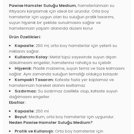
Pawise Hamster Suluğu Medium
, hamsterlarınızın su
ihtiyacını karşılamak için ideal bir üründür. Orta boy
hamsterlar için uygun olan bu suluğun pratik tasarımı,
suyun hijyenik bir şekilde sunulmasını sağlar ve
hamsterınızın yaşam alanında düzeni korur.
Ürün Özellikleri:
Kapasite:
250 ml, orta boy hamsterlar için yeterli su
miktarını sağlar.
Kullanımı Kolay:
Metal tüpü sayesinde suyun dışarı
dökülmesini engeller, hamsterınız rahatça su içebilir.
Hijyenik:
Plastik malzeme, suyun temiz ve taze kalmasını
sağlar. Aynı zamanda suluğun temizliği oldukça kolaydır.
Kompakt Tasarım:
Kafeste fazla yer kaplamaz ve
hamsterınızın hareket alanını kısıtlamaz.
Sızdırmaz:
Su sızdırmaz özellikte olup, kafeste suyun
dağılmasını engeller.
Ebatlar:
Kapasite:
250 ml
Boyut:
Medium, orta boy hamsterlar için uygundur.
Neden Pawise Hamster Suluğu Medium?
Pratik ve Kullanışlı:
Orta boy hamsterlar için