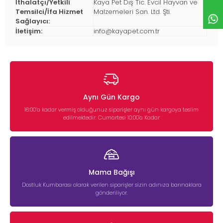
İthalatçı/Yetkili
Kaya Pet Dış Tic. Evcil Hayvan ve
Temsilci/İfa Hizmet
Malzemeleri San. Ltd. Şti.
Sağlayıcı:
İletişim:
info@kayapet.com.tr
Aynı Gün Kargo
16:00’a kadar vermiş olduğunuz siparişler aynı gün kargoya teslim
edilmektedir. Cumartesi 10:00'a Kadar
Mama Bağışı
Dostluk Kumbarası olarak verilen siparişler sizin adınıza barınaklara
gönderiliyor.