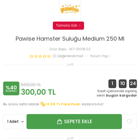
Tümünü Gör
Pawise Hamster Suluğu Medium 250 Ml
Ürün Kodu :
167-51018.02
(0 Değerlendirme)
Yorum Yap
1
:
10
:
24
500,00
TL
%40
300,00
TL
Saat içerisinde sipariş
INDIRIMLI
verin
bugün kargoda!
Bu ürünü satın alarak
12.00
TL Para Puan
kazanırsınız!
SEPETE EKLE