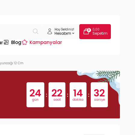
Hoş Geldiniz!
0,00
0
Hesabım
Sepetim
Blog
Kampanyalar
ar
Oyuncağı 12 Cm
24
22
14
31
:
:
:
gün
saat
dakika
saniye