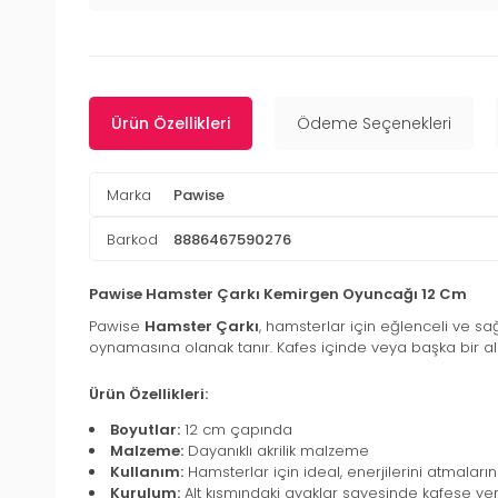
Ürün Özellikleri
Ödeme Seçenekleri
Marka
Pawise
Barkod
8886467590276
Pawise Hamster Çarkı Kemirgen Oyuncağı 12 Cm
Pawise
Hamster Çarkı
, hamsterlar için eğlenceli ve sa
oynamasına olanak tanır. Kafes içinde veya başka bir ala
Ürün Özellikleri:
Boyutlar:
12 cm çapında
Malzeme:
Dayanıklı akrilik malzeme
Kullanım:
Hamsterlar için ideal, enerjilerini atmaların
Kurulum:
Alt kısmındaki ayaklar sayesinde kafese yerleş