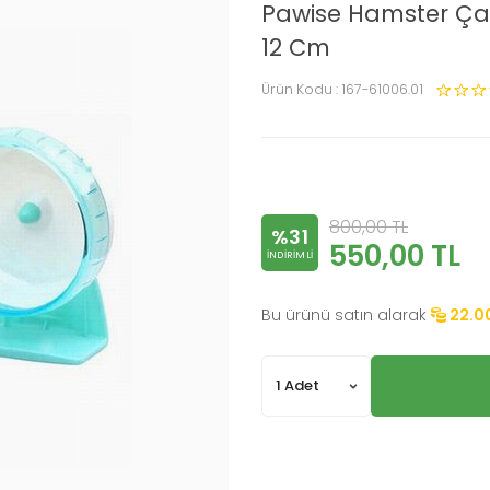
Pawise Hamster Ça
12 Cm
Ürün Kodu :
167-61006.01
800,00
TL
%31
550,00
TL
INDIRIMLI
Bu ürünü satın alarak
22.0