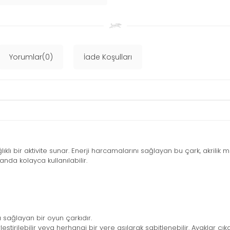
Yorumlar(0)
İade Koşulları
ğlıklı bir aktivite sunar. Enerji harcamalarını sağlayan bu çark, akril
nda kolayca kullanılabilir.
ı sağlayan bir oyun çarkıdır.
tirilebilir veya herhangi bir yere asılarak sabitlenebilir. Ayaklar çıkar