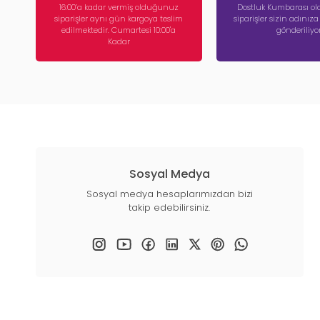
16:00’a kadar vermiş olduğunuz
Dostluk Kumbarası ola
siparişler aynı gün kargoya teslim
siparişler sizin adınız
edilmektedir. Cumartesi 10:00'a
gönderiliyor
Kadar
Sosyal Medya
Sosyal medya hesaplarımızdan bizi
takip edebilirsiniz.