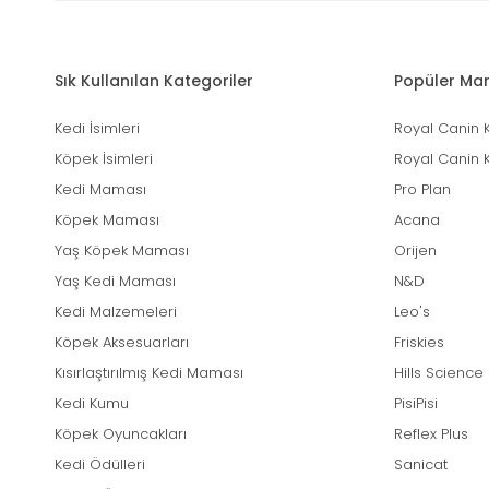
Sık Kullanılan Kategoriler
Popüler Mar
Kedi İsimleri
Royal Canin 
Köpek İsimleri
Royal Canin 
Kedi Maması
Pro Plan
Köpek Maması
Acana
Yaş Köpek Maması
Orijen
Yaş Kedi Maması
N&D
Kedi Malzemeleri
Leo's
Köpek Aksesuarları
Friskies
Kısırlaştırılmış Kedi Maması
Hills Science
Kedi Kumu
PisiPisi
Köpek Oyuncakları
Reflex Plus
Kedi Ödülleri
Sanicat