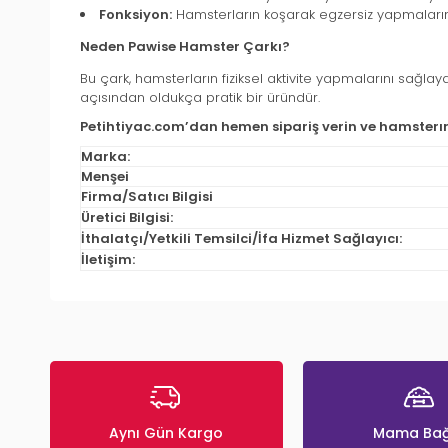
Fonksiyon:
Hamsterların koşarak egzersiz yapmalarını
Neden Pawise Hamster Çarkı?
Bu çark, hamsterların fiziksel aktivite yapmalarını sağla
açısından oldukça pratik bir üründür.
Petihtiyac.com’dan hemen sipariş verin ve hamsterını
Marka:
Menşei
Firma/Satıcı Bilgisi
Üretici Bilgisi:
İthalatçı/Yetkili Temsilci/İfa Hizmet Sağlayıcı:
İletişim:
Aynı Gün Kargo
Mama Bağ