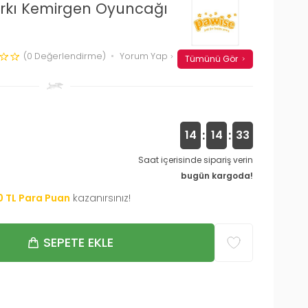
rkı Kemirgen Oyuncağı
(0 Değerlendirme)
Yorum Yap
Tümünü Gör
:
:
14
14
32
Saat içerisinde sipariş verin
bugün kargoda!
0
TL Para Puan
kazanırsınız!
SEPETE EKLE