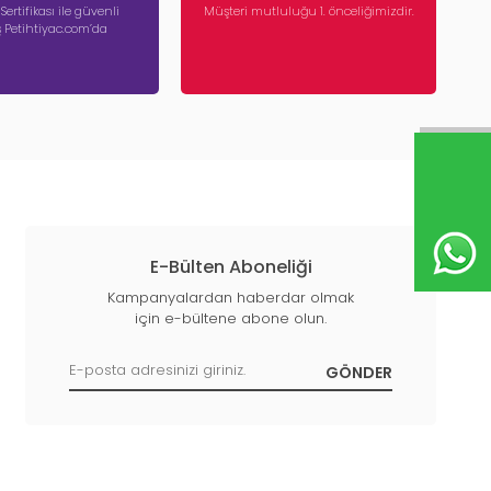
 Sertifikası ile güvenli
Müşteri mutluluğu 1. önceliğimizdir.
iş Petihtiyac.com’da
E-Bülten Aboneliği
Kampanyalardan haberdar olmak
için e-bültene abone olun.