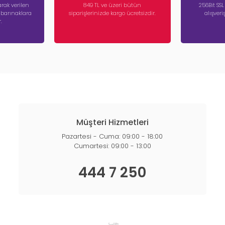
rak verilen
849 TL ve üzeri bütün
256Bit SSL
a barınaklara
siparişlerinizde kargo ücretsizdir.
alışver
.
Müşteri Hizmetleri
Pazartesi - Cuma: 09:00 - 18:00
Cumartesi: 09:00 - 13:00
444 7 250