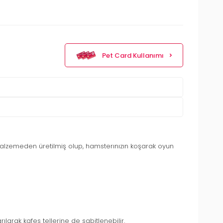
Pet Card Kullanımı
ik malzemeden üretilmiş olup, hamsterınızın koşarak oyun
ılarak kafes tellerine de sabitlenebilir.