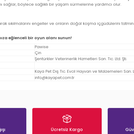
 sağlar, böylece sağlıklı bir yaşam sürmelerine yardımcı olur.
yarak sıkılmalarını engeller ve onların doğal koşma içgüdülerini tatmi
za eğlenceli bir oyun alanı sunun!
Pawise
Çin
Şentürkler Veterinerlik Hizmetleri San. Tic. Ltd. Şti.
Kaya Pet Dış Tic. Evcil Hayvan ve Malzemeleri San. Ltd
info@kayapet.com.tr
ışı
Ücretsiz Kargo
Güve