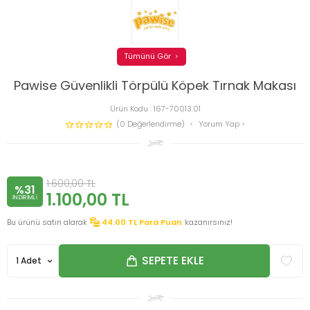
Tümünü Gör
Pawise Güvenlikli Törpülü Köpek Tırnak Makası
Ürün Kodu :
167-70013.01
(0 Değerlendirme)
Yorum Yap
1.600,00
TL
%31
1.100,00
TL
INDIRIMLI
Bu ürünü satın alarak
44.00
TL Para Puan
kazanırsınız!
SEPETE EKLE