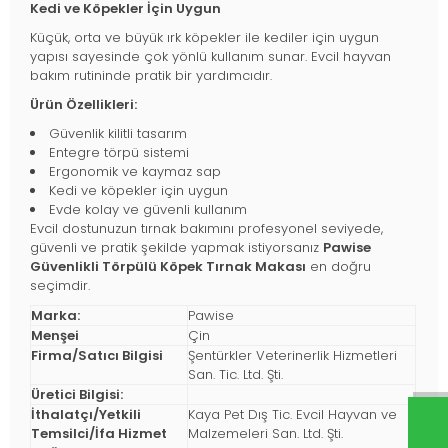
Kedi ve Köpekler İçin Uygun
Küçük, orta ve büyük ırk köpekler ile kediler için uygun
yapısı sayesinde çok yönlü kullanım sunar. Evcil hayvan
bakım rutininde pratik bir yardımcıdır.
Ürün Özellikleri:
Güvenlik kilitli tasarım
Entegre törpü sistemi
Ergonomik ve kaymaz sap
Kedi ve köpekler için uygun
Evde kolay ve güvenli kullanım
Evcil dostunuzun tırnak bakımını profesyonel seviyede,
güvenli ve pratik şekilde yapmak istiyorsanız
Pawise
Güvenlikli Törpülü Köpek Tırnak Makası
en doğru
seçimdir.
Marka:
Pawise
Menşei
Çin
Firma/Satıcı Bilgisi
Şentürkler Veterinerlik Hizmetleri
San. Tic. Ltd. Şti.
Üretici Bilgisi:
İthalatçı/Yetkili
Kaya Pet Dış Tic. Evcil Hayvan ve
Temsilci/İfa Hizmet
Malzemeleri San. Ltd. Şti.