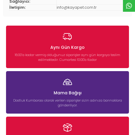
Sağlayıcı:
İletişim:
info@kayapet.com.tr
Aynı Gün Kargo
16:00’a kadar vermiş olduğunuz siparişler aynı gün kargoya teslim
edilmektedir. Cumartesi 10:00'a Kadar
Mama Bağışı
Dostluk Kumbarası olarak verilen siparişler sizin adınıza barınaklara
gönderiliyor.