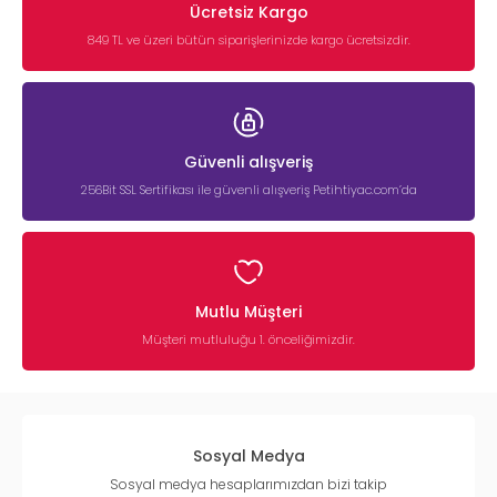
Ücretsiz Kargo
849 TL ve üzeri bütün siparişlerinizde kargo ücretsizdir.
Güvenli alışveriş
256Bit SSL Sertifikası ile güvenli alışveriş Petihtiyac.com’da
Mutlu Müşteri
Müşteri mutluluğu 1. önceliğimizdir.
Sosyal Medya
Sosyal medya hesaplarımızdan bizi takip