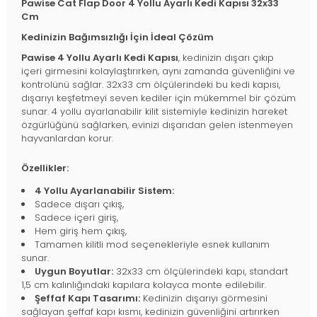
Pawise Cat Flap Door 4 Yollu Ayarlı Kedi Kapısı 32x33
Cm
Kedinizin Bağımsızlığı İçin İdeal Çözüm
Pawise 4 Yollu Ayarlı Kedi Kapısı
, kedinizin dışarı çıkıp
içeri girmesini kolaylaştırırken, aynı zamanda güvenliğini ve
kontrolünü sağlar. 32x33 cm ölçülerindeki bu kedi kapısı,
dışarıyı keşfetmeyi seven kediler için mükemmel bir çözüm
sunar. 4 yollu ayarlanabilir kilit sistemiyle kedinizin hareket
özgürlüğünü sağlarken, evinizi dışarıdan gelen istenmeyen
hayvanlardan korur.
Özellikler:
4 Yollu Ayarlanabilir Sistem:
Sadece dışarı çıkış,
Sadece içeri giriş,
Hem giriş hem çıkış,
Tamamen kilitli mod seçenekleriyle esnek kullanım
sunar.
Uygun Boyutlar:
32x33 cm ölçülerindeki kapı, standart
1,5 cm kalınlığındaki kapılara kolayca monte edilebilir.
Şeffaf Kapı Tasarımı:
Kedinizin dışarıyı görmesini
sağlayan şeffaf kapı kısmı, kedinizin güvenliğini artırırken