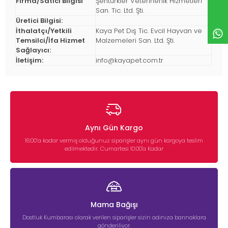
Firma/Satıcı Bilgisi
Şentürkler Veterinerlik Hizmetleri
San. Tic. Ltd. Şti.
Üretici Bilgisi:
İthalatçı/Yetkili
Kaya Pet Dış Tic. Evcil Hayvan ve
Temsilci/İfa Hizmet
Malzemeleri San. Ltd. Şti.
Sağlayıcı:
İletişim:
info@kayapet.com.tr
Aynı Gün Kargo
16:00’a kadar vermiş olduğunuz siparişler aynı gün kargoya teslim
edilmektedir. Cumartesi 10:00'a Kadar
Mama Bağışı
Dostluk Kumbarası olarak verilen siparişler sizin adınıza barınaklara
gönderiliyor.