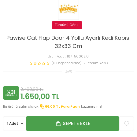
Tümünü Gör
Pawise Cat Flap Door 4 Yollu Ayarlı Kedi Kapısı
32x33 Cm
Ürün Kodu :
167-56002.01
(0 Değerlendirme)
Yorum Yap
2.400,00
TL
%31
1.650,00
TL
INDIRIMLI
Bu ürünü satın alarak
66.00
TL Para Puan
kazanırsınız!
SEPETE EKLE