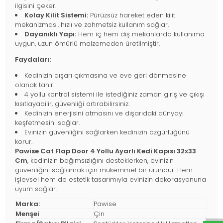
ilgisini çeker.
Kolay Kilit Sistemi:
Pürüzsüz hareket eden kilit
mekanizması, hızlı ve zahmetsiz kullanım sağlar.
Dayanıklı Yapı:
Hem iç hem dış mekanlarda kullanıma
uygun, uzun ömürlü malzemeden üretilmiştir.
Faydaları:
Kedinizin dışarı çıkmasına ve eve geri dönmesine
olanak tanır.
4 yollu kontrol sistemi ile istediğiniz zaman giriş ve çıkışı
kısıtlayabilir, güvenliği artırabilirsiniz.
Kedinizin enerjisini atmasını ve dışarıdaki dünyayı
keşfetmesini sağlar.
Evinizin güvenliğini sağlarken kedinizin özgürlüğünü
korur.
Pawise Cat Flap Door 4 Yollu Ayarlı Kedi Kapısı 32x33
Cm
, kedinizin bağımsızlığını desteklerken, evinizin
güvenliğini sağlamak için mükemmel bir üründür. Hem
işlevsel hem de estetik tasarımıyla evinizin dekorasyonuna
uyum sağlar.
Marka:
Pawise
Menşei
Çin