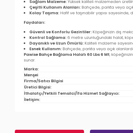
Sağlam Malzeme:
Yüksek kaliteli malzemeden üretilm
Çeşitli Kullanım Alanları:
Bahçede, parkta veya açık 
Kolay Taşıma:
Hafif ve taşınabilir yapısı sayesinde, d
Faydaları:
Güvenli ve Konforlu Gezintiler:
Köpeğinizin dış meka
Kontrol Sağlama:
6 metre uzunluğundaki halat, köpeği
Dayanıklı ve Uzun Ömürlü:
Kaliteli malzeme sayesind
Esnek Kullanım:
Bahçede, parkta veya açık alanlarda
Pawise Bahçe Bağlama Halatı 60 Lbs 6 Mt
, köpeğiniz
sunar.
Marka:
Menşei
Firma/Satıcı Bilgisi
Üretici Bilgisi:
İthalatçı/Yetkili Temsilci/İfa Hizmet Sağlayıcı:
İletişim: