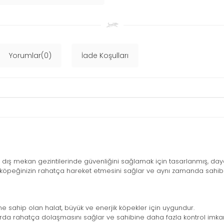
Yorumlar(0)
İade Koşulları
n dış mekan gezintilerinde güvenliğini sağlamak için tasarlanmış, dayan
 köpeğinizin rahatça hareket etmesini sağlar ve aynı zamanda sahibi
e sahip olan halat, büyük ve enerjik köpekler için uygundur.
arda rahatça dolaşmasını sağlar ve sahibine daha fazla kontrol imkan