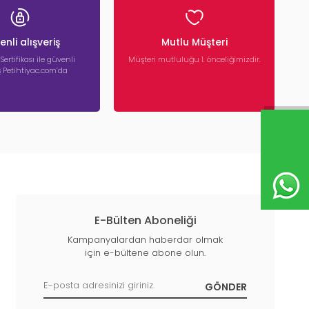
nli alışveriş
Mutlu Müşteri
 Sertifikası ile güvenli
Müşteri mutluluğu 1. önceliğimizdir.
iş Petihtiyac.com’da
E-Bülten Aboneliği
Kampanyalardan haberdar olmak
için e-bültene abone olun.