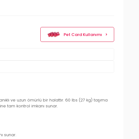
Pet Card Kullanımı
ıklı ve uzun ömürlü bir halattır. 60 lbs (27 kg) taşıma
ne tam kontrol imkanı sunar.
ı sunar.