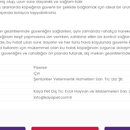
iş olup, uzun süre dayanıklı ve sağlam kalır.
alanlarda köpeğinizi güvenli bir şekilde bağlamak için ideal bir ürü
ışarıda kolayca taşıyabilirsiniz.
n gezintilerinde güvenliğini sağlarken, aynı zamanda rahatça hareke
nizin keşif yapmasına izin verirken, sahibine etkin bir kontrol sağlar
e, bu halat uzun süre dayanır ve her türlü hava koşulunda güvenle kul
 kullanım için mükemmel olan bu halat, köpeğinizin özgürce dolaşma
in güvenliğini ve rahatlığını ön planda tutarak, dış mekan gezintile
Pawise
Çin
Şentürkler Veterinerlik Hizmetleri San. Tic. Ltd. Şti.
Kaya Pet Dış Tic. Evcil Hayvan ve Malzemeleri San. Ltd
info@kayapet.com.tr