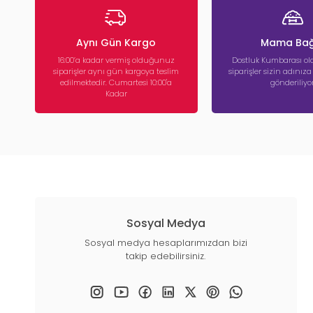
Aynı Gün Kargo
Mama Bağ
16:00’a kadar vermiş olduğunuz
Dostluk Kumbarası ola
siparişler aynı gün kargoya teslim
siparişler sizin adınız
edilmektedir. Cumartesi 10:00'a
gönderiliyor
Kadar
Sosyal Medya
Sosyal medya hesaplarımızdan bizi
takip edebilirsiniz.