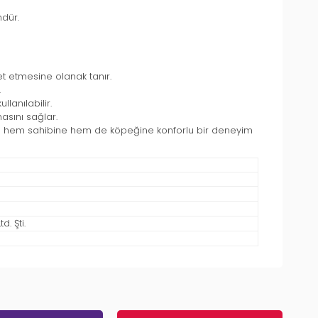
ndür.
t etmesine olanak tanır.
.
lanılabilir.
sını sağlar.
rinde hem sahibine hem de köpeğine konforlu bir deneyim
. Şti.