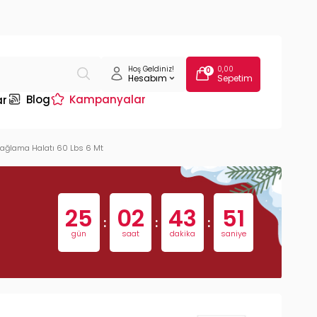
Hoş Geldiniz!
0,00
0
Hesabım
Sepetim
Blog
Kampanyalar
ar
ağlama Halatı 60 Lbs 6 Mt
25
02
43
50
:
:
:
gün
saat
dakika
saniye