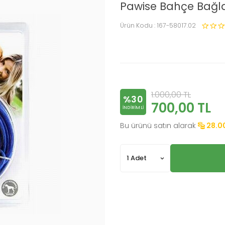
Pawise Bahçe Bağla
Ürün Kodu :
167-58017.02
1.000,00
TL
%30
700,00
TL
INDIRIMLI
Bu ürünü satın alarak
28.0