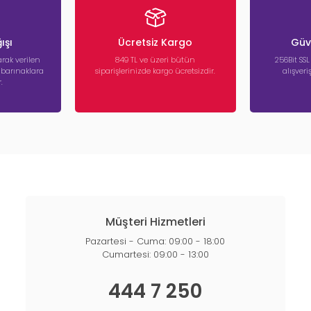
ışı
Ücretsiz Kargo
Güve
rak verilen
849 TL ve üzeri bütün
256Bit SSL
a barınaklara
siparişlerinizde kargo ücretsizdir.
alışver
.
Müşteri Hizmetleri
Pazartesi - Cuma: 09:00 - 18:00
Cumartesi: 09:00 - 13:00
444 7 250