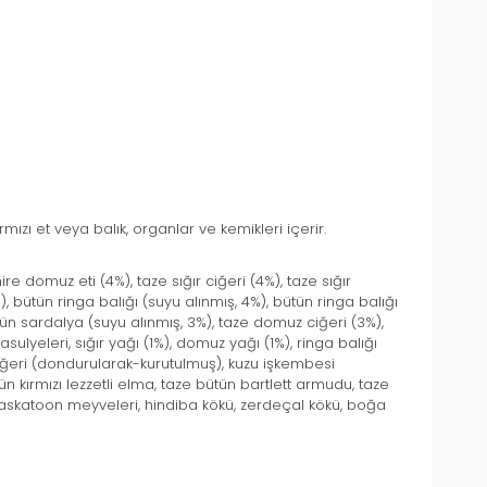
mızı et veya balık, organlar ve kemikleri içerir.
e domuz eti (4%), taze sığır ciğeri (4%), taze sığır
 bütün ringa balığı (suyu alınmış, 4%), bütün ringa balığı
ütün sardalya (suyu alınmış, 3%), taze domuz ciğeri (3%),
ulyeleri, sığır yağı (1%), domuz yağı (1%), ringa balığı
u ciğeri (dondurularak-kurutulmuş), kuzu işkembesi
 kırmızı lezzetli elma, taze bütün bartlett armudu, taze
 saskatoon meyveleri, hindiba kökü, zerdeçal kökü, boğa