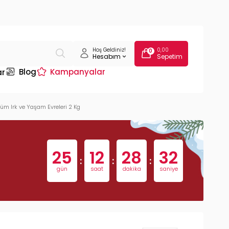
Hoş Geldiniz!
0,00
0
Hesabım
Sepetim
Blog
Kampanyalar
ar
üm Irk ve Yaşam Evreleri 2 Kg
25
12
28
31
:
:
:
gün
saat
dakika
saniye