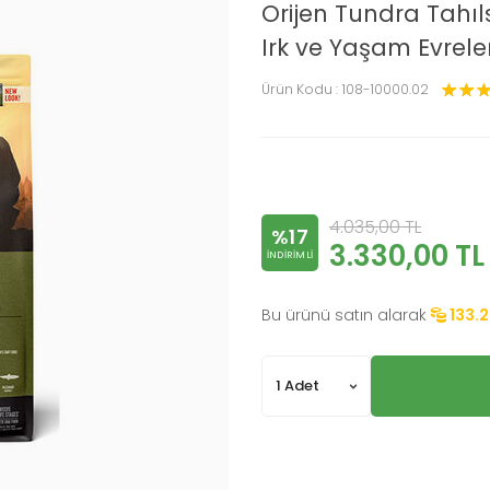
Orijen Tundra Tahı
Irk ve Yaşam Evreler
Ürün Kodu :
108-10000.02
4.035,00
TL
%17
3.330,00
TL
INDIRIMLI
Bu ürünü satın alarak
133.