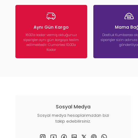
Aynı Gün Kargo
Mama Bağ
16:00’a kadar vermiş olduğunuz
Dostluk Kumbarası ola
siparişler aynı gün kargoya teslim
siparişler sizin adınız
edilmektedir. Cumartesi 10:00'a
gönderiliyor
Kadar
Sosyal Medya
Sosyal medya hesaplarımızdan bizi
takip edebilirsiniz.