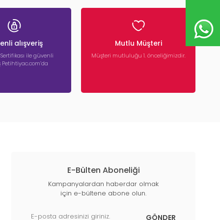
nli alışveriş
Mutlu Müşteri
 Sertifikası ile güvenli
Müşteri mutluluğu 1. önceliğimizdir.
iş Petihtiyac.com’da
E-Bülten Aboneliği
Kampanyalardan haberdar olmak
için e-bültene abone olun.