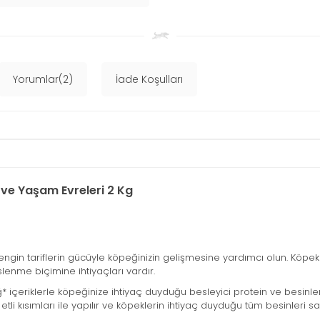
Yorumlar(2)
İade Koşulları
 ve Yaşam Evreleri 2 Kg
gin tariflerin gücüyle köpeğinizin gelişmesine yardımcı olun. Köpek
slenme biçimine ihtiyaçları vardır.
iğ* içeriklerle köpeğinize ihtiyaç duyduğu besleyici protein ve besin
tli kısımları ile yapılır ve köpeklerin ihtiyaç duyduğu tüm besinleri s