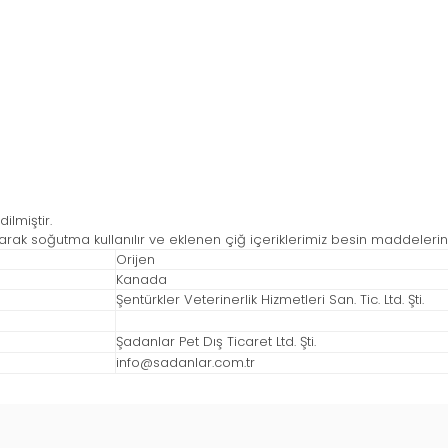
ilmiştir.
rak soğutma kullanılır ve eklenen çiğ içeriklerimiz besin maddelerini
Orijen
Kanada
Şentürkler Veterinerlik Hizmetleri San. Tic. Ltd. Şti.
Şadanlar Pet Dış Ticaret Ltd. Şti.
info@sadanlar.com.tr