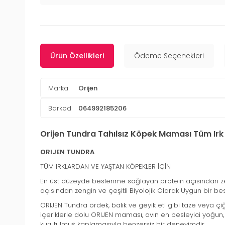
Ürün Özellikleri
Ödeme Seçenekleri
Marka
Orijen
Barkod
064992185206
Orijen Tundra Tahılsız Köpek Maması Tüm Irk
ORIJEN TUNDRA
TÜM IRKLARDAN VE YAŞTAN KÖPEKLER İÇİN
En üst düzeyde beslenme sağlayan protein açısından zen
açısından zengin ve çeşitli Biyolojik Olarak Uygun bir be
ORIJEN Tundra ördek, balık ve geyik eti gibi taze veya ç
içeriklerle dolu ORIJEN maması, avın en besleyici yoğun, e
kurutulmuş kaplamasıyla benzersiz bir deneyimdir.