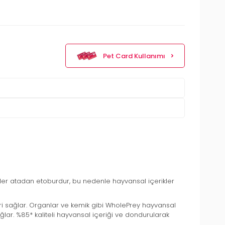
Pet Card Kullanımı
ler atadan etoburdur, bu nedenle hayvansal içerikler
leri sağlar. Organlar ve kemik gibi WholePrey hayvansal
ağlar. %85* kaliteli hayvansal içeriği ve dondurularak