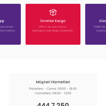
ışı
Ücretsiz Kargo
Güve
rak verilen
849 TL ve üzeri bütün
256Bit SSL
a barınaklara
siparişlerinizde kargo ücretsizdir.
alışver
.
Müşteri Hizmetleri
Pazartesi - Cuma: 09:00 - 18:00
Cumartesi: 09:00 - 13:00
444 7 250