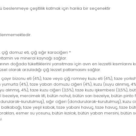
ü beslenmeye çeşitlilik katmak için harika bir seçenektir
eklenmemektedir.
, çiğ domuz eti, çiğ sığır karaciğeri *
, vitamin ve mineral kaynağı sağlar.
nın doğada tükettiklerini yansıtması için avın en lezzetli kısımlarını kır
el olarak arzuladığı çiğ lezzet patlamasını sağlar.
çayır bizonu eti (4%), taze veya çiğ romney kuzu eti (4%), taze yorkshir
 yumurta (4%), taze yaban domuzu ciğeri (4%), kuzu (suyu alınmış, 4%),
yu alınmış, 4%), taze kuzu ciğeri (3,5%), taze kuzu işkembesi (3,5%), b
bezelye, mercimek lifi, bütün nohut, bütün sarı bezelye, bütün pinto fas
i (dondurularak-kurutulmuş), sığır ciğeri (dondurularak-kurutulmuş), kuz
alkabağı, taze yeşil kabak, taze yabani havuç, taze havuç, taze bütün
rakları, esmer su yosunu, bütün kızılcık, bütün yaban mersini, bütün
u.