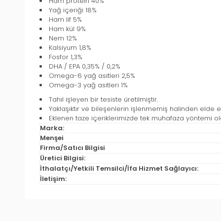
Ham protein 40%
Yağ içeriği 18%
Ham lif 5%
Ham kül 9%
Nem 12%
Kalsiyum 1,8%
Fosfor 1,3%
DHA / EPA 0,35% / 0,2%
Omega-6 yağ asitleri 2,5%
Omega-3 yağ asitleri 1%
Tahıl işleyen bir tesiste üretilmiştir.
Yaklaşıktır ve bileşenlerin işlenmemiş halinden elde ed
Eklenen taze içeriklerimizde tek muhafaza yöntemi ola
Marka:
Menşei
Firma/Satıcı Bilgisi
Üretici Bilgisi:
İthalatçı/Yetkili Temsilci/İfa Hizmet Sağlayıcı:
İletişim: