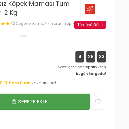
lsız Köpek Maması Tüm
i 2 Kg
(2 Değerlendirme)
Yorum Yap
Tümünü Gör
:
:
4
28
32
Saat içerisinde sipariş verin
bugün kargoda!
20
TL Para Puan
kazanırsınız!
SEPETE EKLE