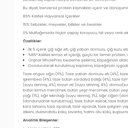
Bu diyet, benzersiz protein kaynakları içerir ve dönüşüml
85% Kaliteli Hayvansal İçerikler
15% Sebzeler, meyveler, bitkiler ve besinler
0% Mutfağımızda hiçbir yapay koruyucu, tat veya renk 
Özellikler:
İlk 5 içerik çiğ sığır eti, çiğ yaban domuzu, çiğ kuzu eti
%85* kaliteli kırmızı et içeriği, güçlü bir temel protein
Orijinal WholePrey besleme şeklimiz, köpeğinizin ataları
Dondurularak kurutulmuş kaplama, köpeğinizin içgüdüs
Taze angus sığırı (11%), Taze yaban domuzu eti (4%), taze 
işkembesi (4%), taze bütün sardalya balığı (4%), taze tüm
(suyu alınmış, 4%), koyun eti (suyu alınmış, 4%), domuz(su
bütün kırmızı mercimek, bütün yeşil mercimek, bütün yeşil 
yağı (1%), sığır kıkırdağı (suyu alınmış, 1%), sığır ciğer
(dondurularak-kurutulmuş), taze bütün kabak, taze bütün b
kara lahana, taze ıspanak, taze ıspanak, taze şalgam yap
dikeni, dulavratotu kökü, lavanta, hatmi otu kökü, kuşburn
Analitik Bileşenler: