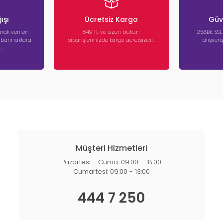
ışı
Ücretsiz Kargo
Güve
rak verilen
849 TL ve üzeri bütün
256Bit SSL
a barınaklara
siparişlerinizde kargo ücretsizdir.
alışver
.
Müşteri Hizmetleri
Pazartesi - Cuma: 09:00 - 18:00
Cumartesi: 09:00 - 13:00
444 7 250