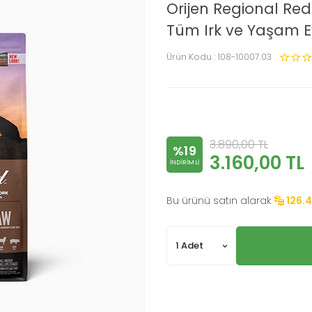
Orijen Regional Re
Tüm Irk ve Yaşam Ev
Ürün Kodu :
108-10007.03
3.890,00
TL
%19
3.160,00
TL
INDIRIMLI
Bu ürünü satın alarak
126.