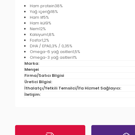
Ham protein38%
Yağ içeriği18%
Ham lif5%
Ham kül9%
Nem12%
Kalsiyum1,8%
Fosfor1,2%
DHA / EPA0,3% / 0,35%
Omega-6 yağ asitleri1,5%
Omega-3 yağ asitleri1%
Marka:
Menşei
Firma/Satıcı Bilgisi
Üretici Bilgisi:
İthalatçı/Yetkili Temsilci/İfa Hizmet Sağlayıcı:
İletişim: