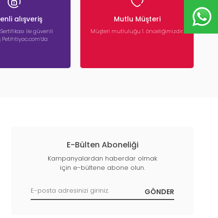
nli alışveriş
Mutlu Müşteri
 Sertifikası ile güvenli
Müşteri mutluluğu 1. önceliğimizdir.
iş Petihtiyac.com’da
E-Bülten Aboneliği
Kampanyalardan haberdar olmak
için e-bültene abone olun.