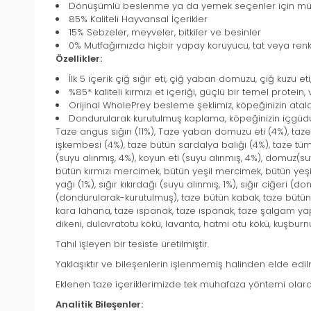
Dönüşümlü beslenme ya da yemek seçenler için m
85% Kaliteli Hayvansal İçerikler
15% Sebzeler, meyveler, bitkiler ve besinler
0% Mutfağımızda hiçbir yapay koruyucu, tat veya ren
Özellikler:
İlk 5 içerik çiğ sığır eti, çiğ yaban domuzu, çiğ kuzu eti
%85* kaliteli kırmızı et içeriği, güçlü bir temel protein
Orijinal WholePrey besleme şeklimiz, köpeğinizin ataları
Dondurularak kurutulmuş kaplama, köpeğinizin içgüdüs
Taze angus sığırı (11%), Taze yaban domuzu eti (4%), taze 
işkembesi (4%), taze bütün sardalya balığı (4%), taze tüm
(suyu alınmış, 4%), koyun eti (suyu alınmış, 4%), domuz(su
bütün kırmızı mercimek, bütün yeşil mercimek, bütün yeşil 
yağı (1%), sığır kıkırdağı (suyu alınmış, 1%), sığır ciğer
(dondurularak-kurutulmuş), taze bütün kabak, taze bütün b
kara lahana, taze ıspanak, taze ıspanak, taze şalgam yap
dikeni, dulavratotu kökü, lavanta, hatmi otu kökü, kuşburn
Tahıl işleyen bir tesiste üretilmiştir.
Yaklaşıktır ve bileşenlerin işlenmemiş halinden elde edilm
Eklenen taze içeriklerimizde tek muhafaza yöntemi olarak
Analitik Bileşenler: