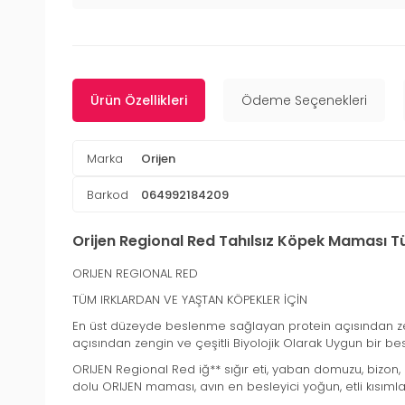
Ürün Özellikleri
Ödeme Seçenekleri
Marka
Orijen
Barkod
064992184209
Orijen Regional Red Tahılsız Köpek Maması Tü
ORIJEN REGIONAL RED
TÜM IRKLARDAN VE YAŞTAN KÖPEKLER İÇİN
En üst düzeyde beslenme sağlayan protein açısından zen
açısından zengin ve çeşitli Biyolojik Olarak Uygun bir be
ORIJEN Regional Red iğ** sığır eti, yaban domuzu, bizon, 
dolu ORIJEN maması, avın en besleyici yoğun, etli kısıml