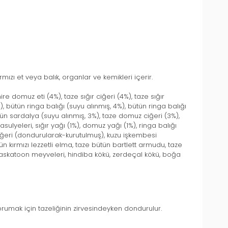
mızı et veya balık, organlar ve kemikleri içerir.
e domuz eti (4%), taze sığır ciğeri (4%), taze sığır
 bütün ringa balığı (suyu alınmış, 4%), bütün ringa balığı
ütün sardalya (suyu alınmış, 3%), taze domuz ciğeri (3%),
ulyeleri, sığır yağı (1%), domuz yağı (1%), ringa balığı
u ciğeri (dondurularak-kurutulmuş), kuzu işkembesi
 kırmızı lezzetli elma, taze bütün bartlett armudu, taze
 saskatoon meyveleri, hindiba kökü, zerdeçal kökü, boğa
rumak için tazeliğinin zirvesindeyken dondurulur.