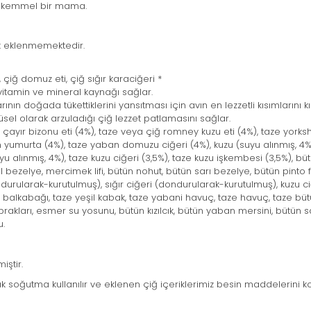
ükemmel bir mama.
k eklenmemektedir.
, çiğ domuz eti, çiğ sığır karaciğeri *
, vitamin ve mineral kaynağı sağlar.
nın doğada tükettiklerini yansıtması için avın en lezzetli kısımlarını kır
el olarak arzuladığı çiğ lezzet patlamasını sağlar.
çayır bizonu eti (4%), taze veya çiğ romney kuzu eti (4%), taze yorkshir
 yumurta (4%), taze yaban domuzu ciğeri (4%), kuzu (suyu alınmış, 4%),
yu alınmış, 4%), taze kuzu ciğeri (3,5%), taze kuzu işkembesi (3,5%), b
bezelye, mercimek lifi, bütün nohut, bütün sarı bezelye, bütün pinto fas
i (dondurularak-kurutulmuş), sığır ciğeri (dondurularak-kurutulmuş), kuz
alkabağı, taze yeşil kabak, taze yabani havuç, taze havuç, taze bütün
rakları, esmer su yosunu, bütün kızılcık, bütün yaban mersini, bütün
u.
iştir.
 soğutma kullanılır ve eklenen çiğ içeriklerimiz besin maddelerini ko