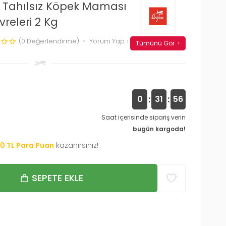
d Tahılsız Köpek Maması
releri 2 Kg
(0 Değerlendirme)
Yorum Yap
Tümünü Gör
:
:
0
31
55
Saat içerisinde sipariş verin
bugün kargoda!
40
TL Para Puan
kazanırsınız!
SEPETE EKLE