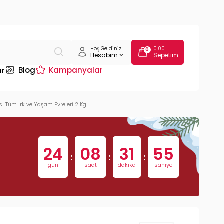
Hoş Geldiniz!
0,00
0
Hesabım
Sepetim
Blog
Kampanyalar
ar
ı Tüm Irk ve Yaşam Evreleri 2 Kg
24
08
31
54
:
:
:
gün
saat
dakika
saniye