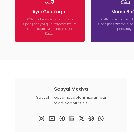
Aynı Gün Kargo
Mama Bağ
16:00’a kadar vermiş olduğunuz
Dostluk Kumbarası ola
siparişler aynı gün kargoya teslim
siparişler sizin adınız
edilmektedir. Cumartesi 10:00'a
gönderiliyor
Kadar
Sosyal Medya
Sosyal medya hesaplarımızdan bizi
takip edebilirsiniz.