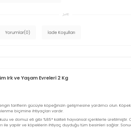
Yorumlar(0)
İade Koşulları
m Irk ve Yaşam Evreleri 2 Kg
gin tariflerin gücüyle köpeğinizin gelişmesine yardımcı olun. Köpek
slenme biçimine ihtiyaçları vardır.
kuzu ve domuz eti gibi %85* kaliteli hayvansal içeriklerle üretilmiştir
arı ile yapılır ve köpeklerin ihtiyaç duyduğu tüm besinleri sağlar. So