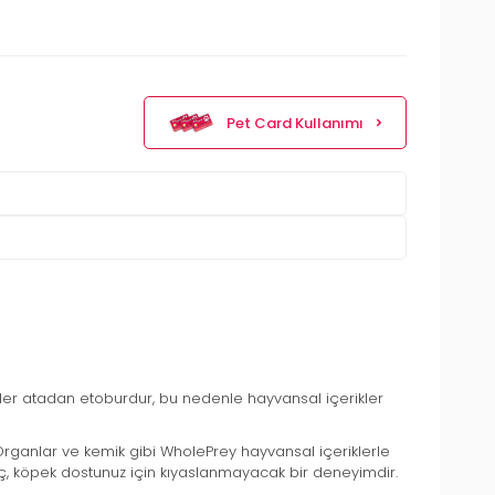
Pet Card Kullanımı
ler atadan etoburdur, bu nedenle hayvansal içerikler
. Organlar ve kemik gibi WholePrey hayvansal içeriklerle
nuç, köpek dostunuz için kıyaslanmayacak bir deneyimdir.