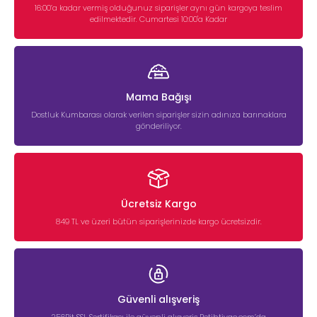
16:00’a kadar vermiş olduğunuz siparişler aynı gün kargoya teslim
edilmektedir. Cumartesi 10:00'a Kadar
Mama Bağışı
Dostluk Kumbarası olarak verilen siparişler sizin adınıza barınaklara
gönderiliyor.
Ücretsiz Kargo
849 TL ve üzeri bütün siparişlerinizde kargo ücretsizdir.
Güvenli alışveriş