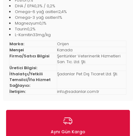
Fosfor1,1%
DHA / EPA0,3% / 0,2%
Omega-6 yağ asitleri2,4%
Omega-3 yağ asitleri1%
Magnezyum0,1%
Taurin0,2%
L-Karnitin33mg/kg
Marka:
Orijen
Menşei
Kanada
Firma/Satıcı Bilgisi
Şentürkler Veterinerlik Hizmetleri
San. Tic. Ltd. Şti.
Üretici Bilgisi:
İthalatçı/Yetkili
Şadanlar Pet Dış Ticaret Ltd. Şti.
Temsilci/İfa Hizmet
Sağlayıcı:
İletişim:
info@sadanlar.com.tr
Aynı Gün Kargo