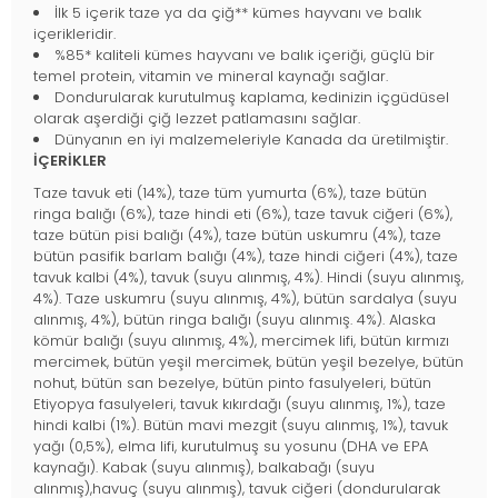
İlk 5 içerik taze ya da çiğ** kümes hayvanı ve balık
içerikleridir.
%85* kaliteli kümes hayvanı ve balık içeriği, güçlü bir
temel protein, vitamin ve mineral kaynağı sağlar.
Dondurularak kurutulmuş kaplama, kedinizin içgüdüsel
olarak aşerdiği çiğ lezzet patlamasını sağlar.
Dünyanın en iyi malzemeleriyle Kanada da üretilmiştir.
İÇERİKLER
Taze tavuk eti (14%), taze tüm yumurta (6%), taze bütün
ringa balığı (6%), taze hindi eti (6%), taze tavuk ciğeri (6%),
taze bütün pisi balığı (4%), taze bütün uskumru (4%), taze
bütün pasifik barlam balığı (4%), taze hindi ciğeri (4%), taze
tavuk kalbi (4%), tavuk (suyu alınmış, 4%). Hindi (suyu alınmış,
4%). Taze uskumru (suyu alınmış, 4%), bütün sardalya (suyu
alınmış, 4%), bütün ringa balığı (suyu alınmış. 4%). Alaska
kömür balığı (suyu alınmış, 4%), mercimek lifi, bütün kırmızı
mercimek, bütün yeşil mercimek, bütün yeşil bezelye, bütün
nohut, bütün san bezelye, bütün pinto fasulyeleri, bütün
Etiyopya fasulyeleri, tavuk kıkırdağı (suyu alınmış, 1%), taze
hindi kalbi (1%). Bütün mavi mezgit (suyu alınmış, 1%), tavuk
yağı (0,5%), elma lifi, kurutulmuş su yosunu (DHA ve EPA
kaynağı). Kabak (suyu alınmış), balkabağı (suyu
alınmış),havuç (suyu alınmış), tavuk ciğeri (dondurularak