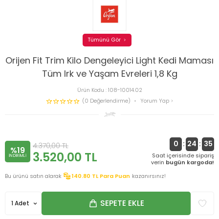
Tümünü Gör
Orijen Fit Trim Kilo Dengeleyici Light Kedi Maması
Tüm Irk ve Yaşam Evreleri 1,8 Kg
Ürün Kodu :
108-10014.02
(0 Değerlendirme)
Yorum Yap
0
:
24
:
35
4.370,00
TL
%19
3.520,00
TL
Saat içerisinde sipariş
INDIRIMLI
verin
bugün kargoda!
Bu ürünü satın alarak
140.80
TL Para Puan
kazanırsınız!
SEPETE EKLE