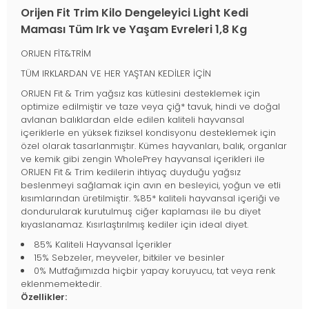
Orijen Fit Trim Kilo Dengeleyici Light Kedi
Maması Tüm Irk ve Yaşam Evreleri 1,8 Kg
ORIJEN FİT&TRİM
TÜM IRKLARDAN VE HER YAŞTAN KEDİLER İÇİN
ORIJEN Fit & Trim yağsız kas kütlesini desteklemek için
optimize edilmiştir ve taze veya çiğ* tavuk, hindi ve doğal
avlanan balıklardan elde edilen kaliteli hayvansal
içeriklerle en yüksek fiziksel kondisyonu desteklemek için
özel olarak tasarlanmıştır. Kümes hayvanları, balık, organlar
ve kemik gibi zengin WholePrey hayvansal içerikleri ile
ORIJEN Fit & Trim kedilerin ihtiyaç duyduğu yağsız
beslenmeyi sağlamak için avın en besleyici, yoğun ve etli
kısımlarından üretilmiştir. %85* kaliteli hayvansal içeriği ve
dondurularak kurutulmuş ciğer kaplaması ile bu diyet
kıyaslanamaz. Kısırlaştırılmış kediler için ideal diyet.
85% Kaliteli Hayvansal İçerikler
15% Sebzeler, meyveler, bitkiler ve besinler
0% Mutfağımızda hiçbir yapay koruyucu, tat veya renk
eklenmemektedir.
Özellikler: