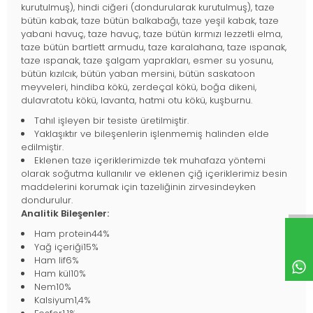
kurutulmuş), hindi ciğeri (dondurularak kurutulmuş), taze
bütün kabak, taze bütün balkabağı, taze yeşil kabak, taze
yabani havuç, taze havuç, taze bütün kırmızı lezzetli elma,
taze bütün bartlett armudu, taze karalahana, taze ıspanak,
taze ıspanak, taze şalgam yaprakları, esmer su yosunu,
bütün kızılcık, bütün yaban mersini, bütün saskatoon
meyveleri, hindiba kökü, zerdeçal kökü, boğa dikeni,
dulavratotu kökü, lavanta, hatmi otu kökü, kuşburnu.
Tahıl işleyen bir tesiste üretilmiştir.
Yaklaşıktır ve bileşenlerin işlenmemiş halinden elde
edilmiştir.
Eklenen taze içeriklerimizde tek muhafaza yöntemi
olarak soğutma kullanılır ve eklenen çiğ içeriklerimiz besin
maddelerini korumak için tazeliğinin zirvesindeyken
dondurulur.
Analitik Bileşenler:
Ham protein44%
Yağ içeriği15%
Ham lif6%
Ham kül10%
Nem10%
Kalsiyum1,4%