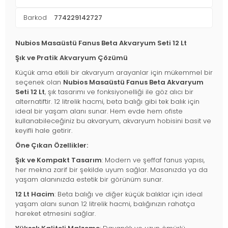
Barkod
774229142727
Nubios Masaüstü Fanus Beta Akvaryum Seti 12 Lt
Şık ve Pratik Akvaryum Çözümü
Küçük ama etkili bir akvaryum arayanlar için mükemmel bir
seçenek olan
Nubios Masaüstü Fanus Beta Akvaryum
Seti 12 Lt
, şık tasarımı ve fonksiyonelliği ile göz alıcı bir
alternatiftir. 12 litrelik hacmi, beta balığı gibi tek balık için
ideal bir yaşam alanı sunar. Hem evde hem ofiste
kullanabileceğiniz bu akvaryum, akvaryum hobisini basit ve
keyifli hale getirir.
Öne Çıkan Özellikler:
Şık ve Kompakt Tasarım
: Modern ve şeffaf fanus yapısı,
her mekna zarif bir şekilde uyum sağlar. Masanızda ya da
yaşam alanınızda estetik bir görünüm sunar.
12 Lt Hacim
: Beta balığı ve diğer küçük balıklar için ideal
yaşam alanı sunan 12 litrelik hacmi, balığınızın rahatça
hareket etmesini sağlar.