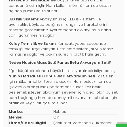
Yüksek Kaliteli Malzeme
: Dayanıklı ve uzun ömürlü
camdan üretilmiştir. Hem kullanım ömrü hem de estetik
açıdan yüksek kalite sunar.
LED Işık Sistemi
: Akvaryumun içi LED ışık sistemi ile
aydınlatılır, böylece balığınızın rengini ve hareketlerini
rahatça görebilirsiniz. Aynı zamanda akvaryumun daha
canlı görünmesini sağlar.
Kolay Temizlik ve Bakım
: Kompakt yapısı sayesinde
temizliği oldukça kolaydır. Filtreleme sistemi, suyun temiz
kalmasını sağlar ve bakım sürecini pratik hale getirir.
Neden Nubios Masaüstü Fanus Beta Akvaryum Seti?
Eğer küçük bir alanda büyük bir etki yaratmak istiyorsanız,
Nubios Masaüstü Fanus Beta Akvaryum Seti 12 Lt
, sizin
için mükemmel bir tercih olacaktır. Hem estetik hem de
işlevsel olarak yüksek performans sunar. Tek balık
beslemek isteyen akvaryum severler için ideal olan bu set,
hem başlangıç hem de deneyimli akvaryum hobicileri için
pratik ve keyifli bir çözüm sunar.
Marka:
Nubios
Menşei
Çin
Firma/Satıcı Bilgisi
Şentürkler Veterinerlik Hizmetleri