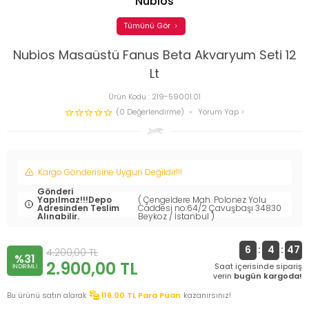
Nubios
Tümünü Gör
Nubios Masaüstü Fanus Beta Akvaryum Seti 12
Lt
Ürün Kodu :
219-59001.01
(0 Değerlendirme)
Yorum Yap
Kargo Gönderisine Uygun Değildir!!!
Gönderi
Yapılmaz!!!Depo
( Çengeldere Mah. Polonez Yolu
Adresinden Teslim
Caddesi no:64/2 Çavuşbaşı 34830
Alınabilir.
Beykoz / İstanbul )
6
:
4
:
47
4.200,00
TL
%31
2.900,00
TL
Saat içerisinde sipariş
INDIRIMLI
verin
bugün kargoda!
Bu ürünü satın alarak
116.00
TL Para Puan
kazanırsınız!