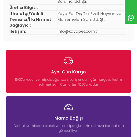
San. Tic. Ltd. Şti.
Üretici Bilgisi:
İthalatçı/Yetkili
Kaya Pet Dış Tic. Evcil Hayvan ve
Temsilci/İfa Hizmet
Malzemeleri San. Ltd. Şti.
Sağlayıcı:
İletişim:
info@kayapet.com.tr
Aynı Gün Kargo
16:00’a kadar vermiş olduğunuz siparişler aynı gün kargoya teslim
edilmektedir. Cumartesi 10:00'a Kadar
Mama Bağışı
Dostluk Kumbarası olarak verilen siparişler sizin adınıza barınaklara
gönderiliyor.