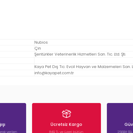
Nubios
Çin
Şentürkler Veterinerlik Hizmetleri San. Tic. Ltd. Şti.
Kaya Pet Dış Tic. Evcil Hayvan ve Malzemeleri San. Ltd
info@kayapet.com.tr
ışı
Ücretsiz Kargo
Güve
rak verilen
849 TL ve üzeri bütün
256Bit SSL