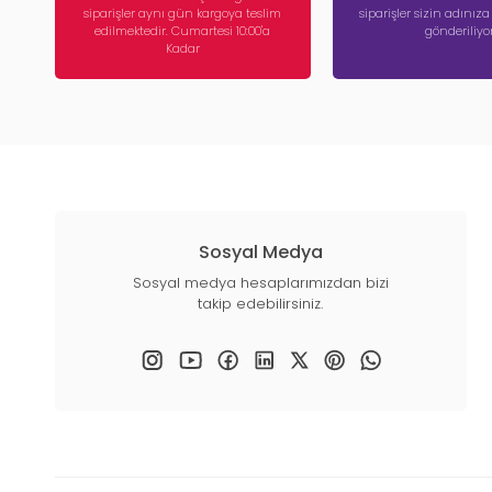
siparişler aynı gün kargoya teslim
siparişler sizin adınız
edilmektedir. Cumartesi 10:00'a
gönderiliyor
Kadar
Sosyal Medya
Sosyal medya hesaplarımızdan bizi
takip edebilirsiniz.