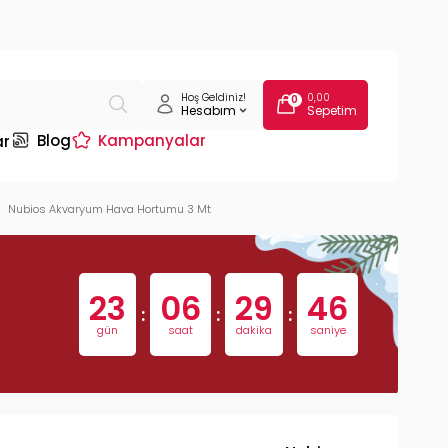
Hoş Geldiniz!
0,00
0
Hesabım
Sepetim
Blog
Kampanyalar
ar
Nubios Akvaryum Hava Hortumu 3 Mt
23
06
29
45
:
:
:
gün
saat
dakika
saniye