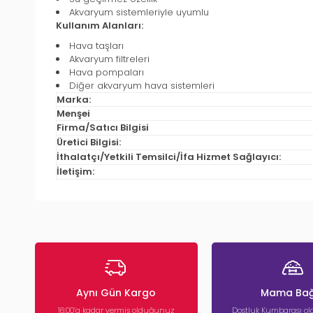
Akvaryum sistemleriyle uyumlu
Kullanım Alanları:
Hava taşları
Akvaryum filtreleri
Hava pompaları
Diğer akvaryum hava sistemleri
Marka:
Menşei
Firma/Satıcı Bilgisi
Üretici Bilgisi:
İthalatçı/Yetkili Temsilci/İfa Hizmet Sağlayıcı:
İletişim:
Aynı Gün Kargo
Mama Bağ
16:00’a kadar vermiş olduğunuz
Dostluk Kumbarası ola