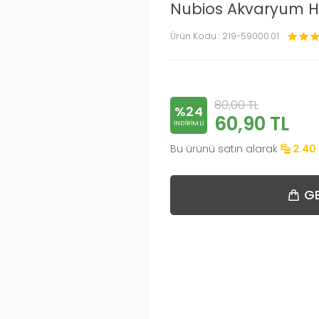
Nubios Akvaryum H
Ürün Kodu :
219-59000.01
80,00
TL
%24
60,90
TL
INDIRIMLI
Bu ürünü satın alarak
2.40
GE