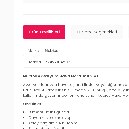
Ürün Özellikleri
Ödeme Seçenekleri
Marka
Nubios
Barkod
774229142871
Nubios Akvaryum Hava Hortumu 3 Mt
Akvaryumlarınızda hava taşları, filtreler veya diğer hav
uzunlukta kullanabilirsiniz. 3 metrelik uzunluğu, orta büy
kullanımda güvenilir performans sunar. Nubios Hava Hort
Özellikler:
3 metre uzunluğunda
Dayanıklı ve esnek yapı
Kolay bağlantı ve kullanım
Su geçirmez özellik