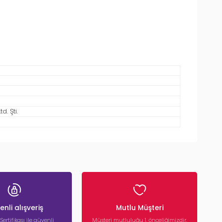
. Şti.
nli alışveriş
Mutlu Müşteri
 Sertifikası ile güvenli
Müşteri mutluluğu 1. önceliğimizdir.