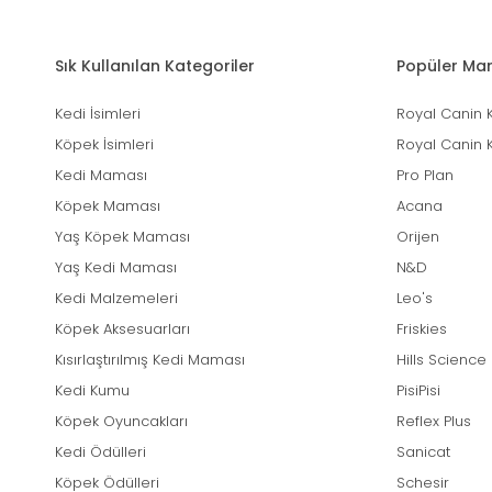
Sık Kullanılan Kategoriler
Popüler Mar
Kedi İsimleri
Royal Canin 
Köpek İsimleri
Royal Canin 
Kedi Maması
Pro Plan
Köpek Maması
Acana
Yaş Köpek Maması
Orijen
Yaş Kedi Maması
N&D
Kedi Malzemeleri
Leo's
Köpek Aksesuarları
Friskies
Kısırlaştırılmış Kedi Maması
Hills Science
Kedi Kumu
PisiPisi
Köpek Oyuncakları
Reflex Plus
Kedi Ödülleri
Sanicat
Köpek Ödülleri
Schesir