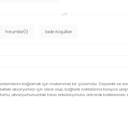
Yorumlar(1)
İade Koşulları
a sistemlerini bağlamak için mükemmel bir çözümdür. Dayanıklı ve esne
üklükteki akvaryumlar için ideal olup, bağlantı noktalarına kolayca ulaş
umu, akvaryumunuzdaki hava sirkülasyonunu artırarak balıklarınızın s