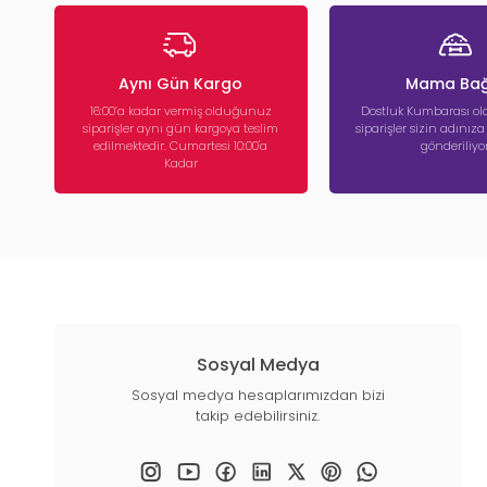
Aynı Gün Kargo
Mama Bağ
16:00’a kadar vermiş olduğunuz
Dostluk Kumbarası ola
siparişler aynı gün kargoya teslim
siparişler sizin adınız
edilmektedir. Cumartesi 10:00'a
gönderiliyor
Kadar
Sosyal Medya
Sosyal medya hesaplarımızdan bizi
takip edebilirsiniz.