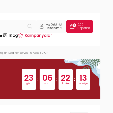
Hoş Geldiniz!
0,00
0
Hesabım
Sepetim
Blog
Kampanyalar
ar
tişkin Kedi Konservesi 6 Adet 80 Gr
23
06
22
13
:
:
:
gün
saat
dakika
saniye