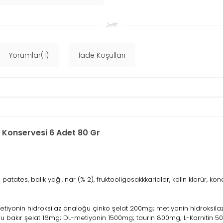
Yorumlar(1)
İade Koşulları
i Konservesi 6 Adet 80 Gr
patates, balık yağı, nar (% 2), fruktooligosakkkaridler, kolin klorür, kon
 metiyonin hidroksilaz analoğu çinko şelat 200mg; metiyonin hidroksi
u bakır şelat 16mg; DL-metiyonin 1500mg; taurin 800mg; L-Karnitin 5