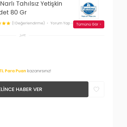
arlı Tahılsız Yetişkin
det 80 Gr
(1 Değerlendirme)
Yorum Yap
Tümünü Gör
TL Para Puan
kazanırsınız!
LINCE HABER VER