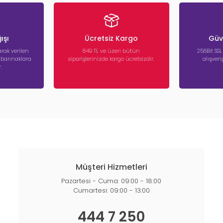
ışı
Ücretsiz Kargo
Güve
rak verilen
849 TL ve üzeri bütün
256Bit SSL
a barınaklara
siparişlerinizde kargo ücretsizdir.
alışver
.
Müşteri Hizmetleri
Pazartesi - Cuma: 09:00 - 18:00
Cumartesi: 09:00 - 13:00
444 7 250