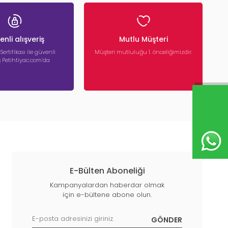
nli alışveriş
Mutlu Müşteri
 Sertifikası ile güvenli
Müşteri mutluluğu 1. önceliğimizdir.
iş Petihtiyac.com’da
E-Bülten Aboneliği
Kampanyalardan haberdar olmak
için e-bültene abone olun.