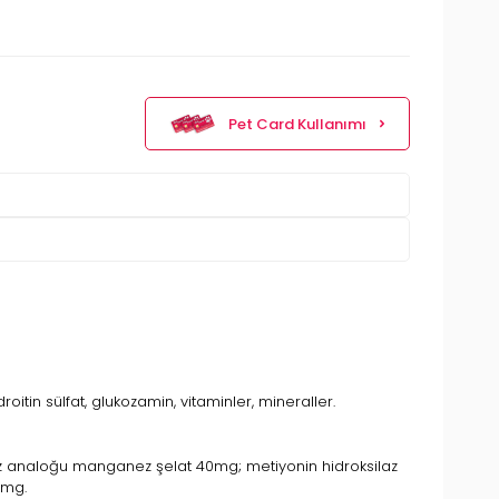
Pet Card Kullanımı
droitin sülfat, glukozamin, vitaminler, mineraller.
laz analoğu manganez şelat 40mg; metiyonin hidroksilaz
0mg.