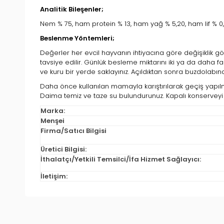
Analitik Bileşenler;
Nem % 75, ham protein % 13, ham yağ % 5,20, ham lif % 0,
Beslenme Yöntemleri;
Değerler her evcil hayvanın ihtiyacına göre değişiklik g
tavsiye edilir. Günlük besleme miktarını iki ya da daha f
ve kuru bir yerde saklayınız. Açıldıktan sonra buzdolabın
Daha önce kullanılan mamayla karıştırılarak geçiş yapılma
Daima temiz ve taze su bulundurunuz. Kapalı konserveyi s
Marka:
Menşei
Firma/Satıcı Bilgisi
Üretici Bilgisi:
İthalatçı/Yetkili Temsilci/İfa Hizmet Sağlayıcı:
İletişim: