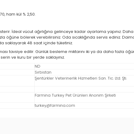
70, ham kül % 2,50.
österir. İdeal vücut ağırlığına gelinceye kadar ayarlama yapınız. Daha
azla öğüne bölerek verebilirsiniz. Oda sıcaklığında servis ediniz. Dai
da saklayarak 48 saat içinde tüketiniz.
sı tavsiye edilir. Günlük besleme miktarını iki ya da daha fazla öğüne
erin ve kuru bir yerde saklayınız.
ND
Sırbistan
Şentürkler Veterinerlik Hizmetleri San. Tic. Ltd. Şti.
Farmina Turkey Pet Ürünleri Anonim Şirketi
turkey@farmina.com