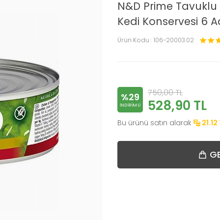
N&D Prime Tavuklu N
Kedi Konservesi 6 A
Ürün Kodu :
106-20003.02
750,00
TL
%29
528,90
TL
INDIRIMLI
Bu ürünü satın alarak
21.12
GE