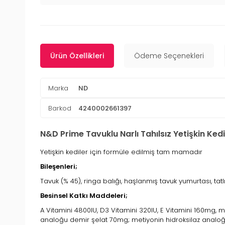
Ürün Özellikleri
Ödeme Seçenekleri
Marka
ND
Barkod
4240002661397
N&D Prime Tavuklu Narlı Tahılsız Yetişkin Ked
Yetişkin kediler için formüle edilmiş tam mamadır
Bileşenleri;
Tavuk (% 45), ringa balığı, haşlanmış tavuk yumurtası, tatlı 
Besinsel Katkı Maddeleri;
A Vitamini 4800IU, D3 Vitamini 320IU, E Vitamini 160mg,
analoğu demir şelat 70mg; metiyonin hidroksilaz analoğ