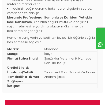
miktarda mama verin.
Kedinizin sağlık durumu hakkında endişeleriniz varsa,
veterinerinize danışın.
Morando Professional Somonlu ve Karidesli Yetişkin
Kedi Konservesi
, kedinizin sağlıklı, mutlu ve enerjik bir
yaşam sürmesine yardımcı olacak mükemmel bir
beslenme seçeneğidir.
Hemen sipariş verin ve kedinizin lezzetli bir öğünle sağlıklı
beslenmesini sağlayın!
Marka:
Morando
Menşei
İtalya
Firma/Satıcı Bilgisi
Şentürkler Veterinerlik Hizmetleri
San. Tic. Ltd. Şti.
Üretici Bilgisi:
İthalatçı/Yetkili
Transmed Gıda Sanayi Ve Ticaret
Temsilci/İfa Hizmet
Anonim Şirketi
Sağlayıcı:
İletişim: