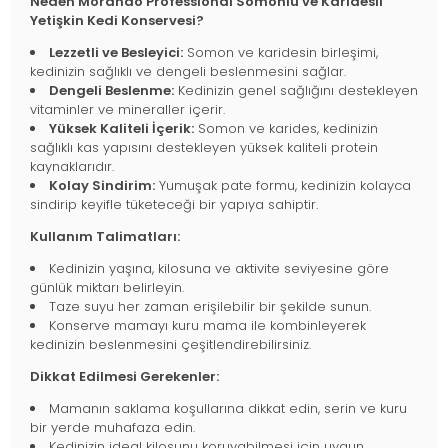
Neden Morando Professional Somonlu ve Karidesli
Yetişkin Kedi Konservesi?
Lezzetli ve Besleyici:
Somon ve karidesin birleşimi,
kedinizin sağlıklı ve dengeli beslenmesini sağlar.
Dengeli Beslenme:
Kedinizin genel sağlığını destekleyen
vitaminler ve mineraller içerir.
Yüksek Kaliteli İçerik:
Somon ve karides, kedinizin
sağlıklı kas yapısını destekleyen yüksek kaliteli protein
kaynaklarıdır.
Kolay Sindirim:
Yumuşak pate formu, kedinizin kolayca
sindirip keyifle tüketeceği bir yapıya sahiptir.
Kullanım Talimatları:
Kedinizin yaşına, kilosuna ve aktivite seviyesine göre
günlük miktarı belirleyin.
Taze suyu her zaman erişilebilir bir şekilde sunun.
Konserve mamayı kuru mama ile kombinleyerek
kedinizin beslenmesini çeşitlendirebilirsiniz.
Dikkat Edilmesi Gerekenler:
Mamanın saklama koşullarına dikkat edin, serin ve kuru
bir yerde muhafaza edin.
Kedinizin ideal kilosunu koruyabilmesi için uygun