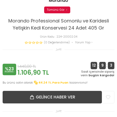
Morando
Tümünü Gör
Morando Professional Somonlu ve Karidesli
Yetişkin Kedi Konservesi 24 Adet 405 Gr
Ürün Kodu :
224-20002.04
(0 Değerlendirme)
Yorum Yap
12
:
9
:
3
1.440,00
TL
%23
1.106,90
TL
Saat içerisinde sipariş
INDIRIMLI
verin
bugün kargoda!
Bu ürünü satın alarak
44.24
TL Para Puan
kazanırsınız!
GELINCE HABER VER