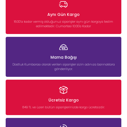
Aynı Gün Kargo
16:00’a kadar vermiş olduğunuz siparişler aynı gün kargoya teslim
edilmektedir. Cumartesi 10:00'a Kadar
Mama Bağışı
Dostluk Kumbarası olarak verilen siparişler sizin adınıza barınaklara
gönderiliyor.
Ücretsiz Kargo
849 TL ve üzeri bütün siparişlerinizde kargo ücretsizdir.