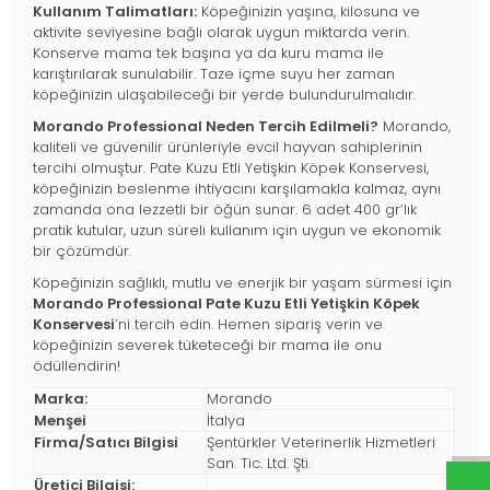
Kullanım Talimatları:
Köpeğinizin yaşına, kilosuna ve
aktivite seviyesine bağlı olarak uygun miktarda verin.
Konserve mama tek başına ya da kuru mama ile
karıştırılarak sunulabilir. Taze içme suyu her zaman
köpeğinizin ulaşabileceği bir yerde bulundurulmalıdır.
Morando Professional Neden Tercih Edilmeli?
Morando,
kaliteli ve güvenilir ürünleriyle evcil hayvan sahiplerinin
tercihi olmuştur. Pate Kuzu Etli Yetişkin Köpek Konservesi,
köpeğinizin beslenme ihtiyacını karşılamakla kalmaz, aynı
zamanda ona lezzetli bir öğün sunar. 6 adet 400 gr’lık
pratik kutular, uzun süreli kullanım için uygun ve ekonomik
bir çözümdür.
Köpeğinizin sağlıklı, mutlu ve enerjik bir yaşam sürmesi için
Morando Professional Pate Kuzu Etli Yetişkin Köpek
Konservesi
’ni tercih edin. Hemen sipariş verin ve
köpeğinizin severek tüketeceği bir mama ile onu
ödüllendirin!
Marka:
Morando
Menşei
İtalya
Firma/Satıcı Bilgisi
Şentürkler Veterinerlik Hizmetleri
San. Tic. Ltd. Şti.
Üretici Bilgisi: