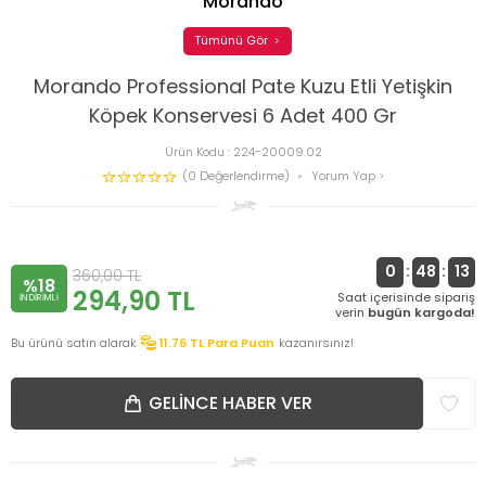
Morando
Tümünü Gör
Morando Professional Pate Kuzu Etli Yetişkin
Köpek Konservesi 6 Adet 400 Gr
Ürün Kodu :
224-20009.02
(0 Değerlendirme)
Yorum Yap
0
:
48
:
13
360,00
TL
%18
294,90
TL
Saat içerisinde sipariş
INDIRIMLI
verin
bugün kargoda!
Bu ürünü satın alarak
11.76
TL Para Puan
kazanırsınız!
GELINCE HABER VER