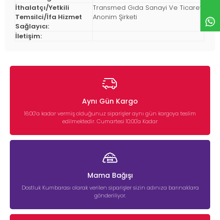
İthalatçı/Yetkili
Transmed Gıda Sanayi Ve Ticaret
Temsilci/İfa Hizmet
Anonim Şirketi
Sağlayıcı:
İletişim:
Aynı Gün Kargo
16:00’a kadar vermiş olduğunuz siparişler aynı gün kargoya teslim
edilmektedir. Cumartesi 10:00'a Kadar
Mama Bağışı
Dostluk Kumbarası olarak verilen siparişler sizin adınıza barınaklara
gönderiliyor.