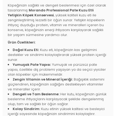
Köpeğinizin sağlıklı ve dengeli beslenmesi için özel olarak
tasarlanmış
Morando Professional Pate Kuzu Etli
Yetişkin Köpek Konservesi
, yüksek kaliteli kuzu eti ile
zenginleştirilmiş lezzetli bir öğün sunar. Yetişkin köpeklerin
ihtiyaç duyduğu protein, vitamin ve mineralleri içeren bu
konserve, köpeğinizin enerji ihtiyacını karşılayarak sağlıklı
bir yaşam sürmesine yardımcı olur.
Ürün Özellikleri:
Doğal Kuzu Eti:
Kuzu eti, köpeğinizin kas gelişimini
destekler ve sindirimi kolaylaştırarak yüksek protein içeriği
sunar.
Yumuşak Pate Yapısı:
Yumuşak ve pürüzsüz pate
yapısı, özellikle diş problemi yaşayan ya da seçici yiyiciler
olan köpekler için mükemmeldir.
Zengin Vitamin ve Mineral İçeriği:
Bağışıklık sistemini
güçlendiren, köpeğinizin sağlığını destekleyen vitaminler
ve mineraller içerir.
Dengeli ve Tam Beslenme:
Her kutu, köpeğinizin günlük
beslenme ihtiyaçlarını karşılayacak şekilde dengelenmiş
olup, tam ve sağlıklı bir öğün sağlar.
Kolay Sindirim:
Kuzu etinin yüksek kalitesi ve besleyici
içeriği sayesinde köpeğinizin sindirimini kolaylaştırır.