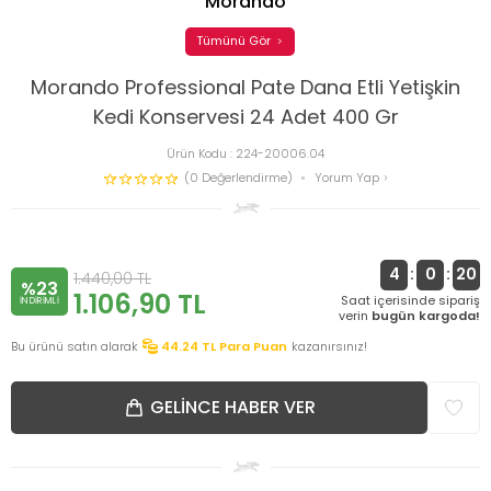
Morando
Tümünü Gör
Morando Professional Pate Dana Etli Yetişkin
Kedi Konservesi 24 Adet 400 Gr
Ürün Kodu :
224-20006.04
(0 Değerlendirme)
Yorum Yap
4
:
0
:
20
1.440,00
TL
%23
1.106,90
TL
Saat içerisinde sipariş
INDIRIMLI
verin
bugün kargoda!
Bu ürünü satın alarak
44.24
TL Para Puan
kazanırsınız!
GELINCE HABER VER