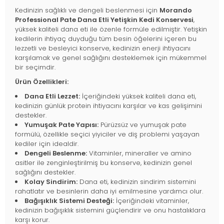
Kedinizin sağlıklı ve dengeli beslenmesi için
Morando
Professional Pate Dana Etli Yetişkin Kedi Konservesi
,
yüksek kaliteli dana eti ile özenle formüle edilmiştir. Yetişkin
kedilerin ihtiyaç duyduğu tüm besin öğelerini içeren bu
lezzetli ve besleyici konserve, kedinizin enerji ihtiyacını
karşılamak ve genel sağlığını desteklemek için mükemmel
bir seçimdir.
Ürün Özellikleri:
Dana Etli Lezzet:
İçeriğindeki yüksek kaliteli dana eti,
kedinizin günlük protein ihtiyacını karşılar ve kas gelişimini
destekler.
Yumuşak Pate Yapısı:
Pürüzsüz ve yumuşak pate
formülü, özellikle seçici yiyiciler ve diş problemi yaşayan
kediler için idealdir.
Dengeli Beslenme:
Vitaminler, mineraller ve amino
asitler ile zenginleştirilmiş bu konserve, kedinizin genel
sağlığını destekler.
Kolay Sindirim:
Dana eti, kedinizin sindirim sistemini
rahatlatır ve besinlerin daha iyi emilmesine yardımcı olur.
Bağışıklık Sistemi Desteği:
İçeriğindeki vitaminler,
kedinizin bağışıklık sistemini güçlendirir ve onu hastalıklara
karşı korur.