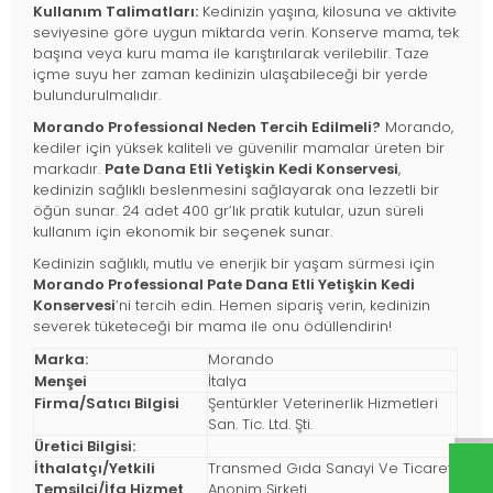
Kullanım Talimatları:
Kedinizin yaşına, kilosuna ve aktivite
seviyesine göre uygun miktarda verin. Konserve mama, tek
başına veya kuru mama ile karıştırılarak verilebilir. Taze
içme suyu her zaman kedinizin ulaşabileceği bir yerde
bulundurulmalıdır.
Morando Professional Neden Tercih Edilmeli?
Morando,
kediler için yüksek kaliteli ve güvenilir mamalar üreten bir
markadır.
Pate Dana Etli Yetişkin Kedi Konservesi
,
kedinizin sağlıklı beslenmesini sağlayarak ona lezzetli bir
öğün sunar. 24 adet 400 gr’lık pratik kutular, uzun süreli
kullanım için ekonomik bir seçenek sunar.
Kedinizin sağlıklı, mutlu ve enerjik bir yaşam sürmesi için
Morando Professional Pate Dana Etli Yetişkin Kedi
Konservesi
’ni tercih edin. Hemen sipariş verin, kedinizin
severek tüketeceği bir mama ile onu ödüllendirin!
Marka:
Morando
Menşei
İtalya
Firma/Satıcı Bilgisi
Şentürkler Veterinerlik Hizmetleri
San. Tic. Ltd. Şti.
Üretici Bilgisi:
İthalatçı/Yetkili
Transmed Gıda Sanayi Ve Ticaret
Temsilci/İfa Hizmet
Anonim Şirketi