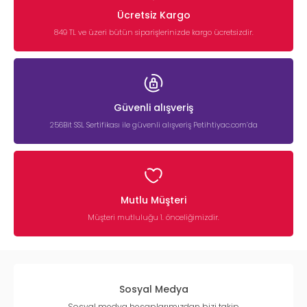
Ücretsiz Kargo
849 TL ve üzeri bütün siparişlerinizde kargo ücretsizdir.
Güvenli alışveriş
256Bit SSL Sertifikası ile güvenli alışveriş Petihtiyac.com’da
Mutlu Müşteri
Müşteri mutluluğu 1. önceliğimizdir.
Sosyal Medya
Sosyal medya hesaplarımızdan bizi takip