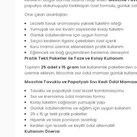
papatya dokunuşuyla farklılaşan özel formülü, günlük ödül 
Öne çıkan avantajları:
Lezzetli tavuk aromasıyla yüksek tüketim isteği
Yumuşak ve sıvı kıvam sayesinde kolay tüketim
Günlük ödüllendirme için uygun formül
Seçici kedilerin ilgisini çekebilen özel içerik
Kuru mama üzerine eklenebilen pratik kullanım
Eğlenceli ve bağ güçlendiren besleme deneyimi
Pratik Tekli Paketler ile Taze ve Kolay Kullanım
Toplam
25 adet x 15 gram
tek kullanımlık paketlerden o
üzerine ekleyin; Moochie sıvı ödül maması günlük kulla
Moochie Tavuklu ve Papatyalı Sıvı Kedi Ödül Maması 
Tavuklu ve papatyalı özel lezzet kombinasyonu
Sıvı ve kremamsı ödül maması formu
Kolay tüketim sağlayan yumuşak yapı
Günlük ödüllendirme ve eğitim için uygun kullanım
25 x 15 gr tekli pratik paketler
Hijyenik ve taze porsiyon avantajı
Kediler için lezzetli ve keyifli ödül alternatifi
Kullanım Önerisi