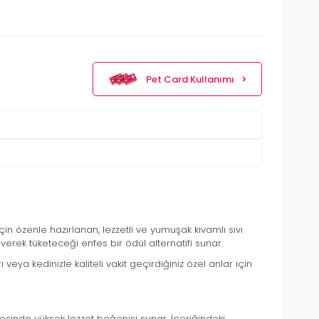
Pet Card Kullanımı
için özenle hazırlanan, lezzetli ve yumuşak kıvamlı sıvı
rek tüketeceği enfes bir ödül alternatifi sunar.
a kedinizle kaliteli vakit geçirdiğiniz özel anlar için
sinde yüksek lezzet beğenisi sunar. İçeriğindeki