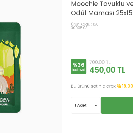
Moochie Tavuklu ve 
Ödül Maması 25x15
Ürün Kodu :
150-
30005.03
700,00
TL
%36
450,00
TL
INDIRIMLI
Bu ürünü satın alarak
18.0