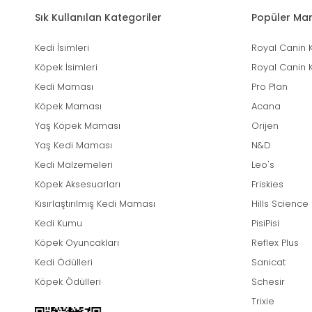
Sık Kullanılan Kategoriler
Popüler Mar
Kedi İsimleri
Royal Canin 
Köpek İsimleri
Royal Canin 
Kedi Maması
Pro Plan
Köpek Maması
Acana
Yaş Köpek Maması
Orijen
Yaş Kedi Maması
N&D
Kedi Malzemeleri
Leo's
Köpek Aksesuarları
Friskies
Kısırlaştırılmış Kedi Maması
Hills Science
Kedi Kumu
PisiPisi
Köpek Oyuncakları
Reflex Plus
Kedi Ödülleri
Sanicat
Köpek Ödülleri
Schesir
Trixie