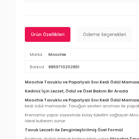
Ürün Özellikleri
Ödeme Seçenekleri
Marka
Moochie
Barkod
8859710202851
Moochie Tavuklu ve Papatyalı Sıvı Kedi Ödül Maması
Kediniz İçin Lezzet, Ödül ve Özel Bakım Bir Arada
Moochie Tavuklu ve Papatyalı Sıvı Kedi Ödül Maması
kedi ödül mamasıdır. Tavuğun sevilen aroması ile papatya
Kremamsı yapısı sayesinde kolay tüketim sağlayan Moochie
ideal kullanım sunar.
Tavuk Lezzeti ile Zenginleştirilmiş Özel Formül
Kedilerin doğal damak tadına hitap eden
Moochie Tavu