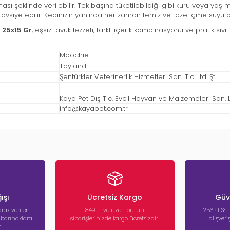
 şeklinde verilebilir. Tek başına tüketilebildiği gibi kuru veya yaş m
vsiye edilir. Kedinizin yanında her zaman temiz ve taze içme suyu 
 25x15 Gr
, eşsiz tavuk lezzeti, farklı içerik kombinasyonu ve pratik sı
Moochie
Tayland
Şentürkler Veterinerlik Hizmetleri San. Tic. Ltd. Şti.
Kaya Pet Dış Tic. Evcil Hayvan ve Malzemeleri San. Ltd
info@kayapet.com.tr
ışı
Ücretsiz Kargo
Güve
rak verilen
849 TL ve üzeri bütün
256Bit SSL
a barınaklara
siparişlerinizde kargo ücretsizdir.
alışver
.