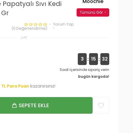
Moochie
Papatyalı Sıvı Kedi
 Gr
Tümünü Gör
Yorum Yap
(0 Değerlendirme)
:
:
3
15
31
Saat içerisinde sipariş verin
bugün kargoda!
0
TL Para Puan
kazanırsınız!
SEPETE EKLE