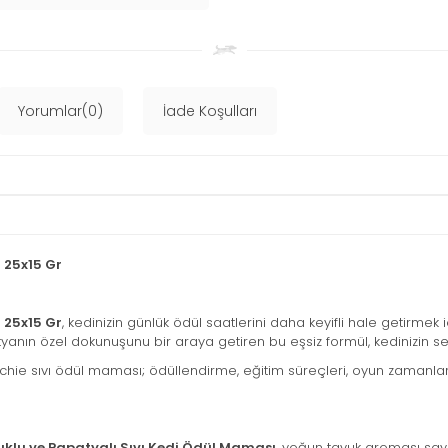
Yorumlar(0)
İade Koşulları
 25x15 Gr
 25x15 Gr
, kedinizin günlük ödül saatlerini daha keyifli hale getirmek 
nın özel dokunuşunu bir araya getiren bu eşsiz formül, kedinizin seve
 sıvı ödül maması; ödüllendirme, eğitim süreçleri, oyun zamanları vey
klu ve Papatyalı Sıvı Kedi Ödül Maması
, yoğun tavuk aroması saye