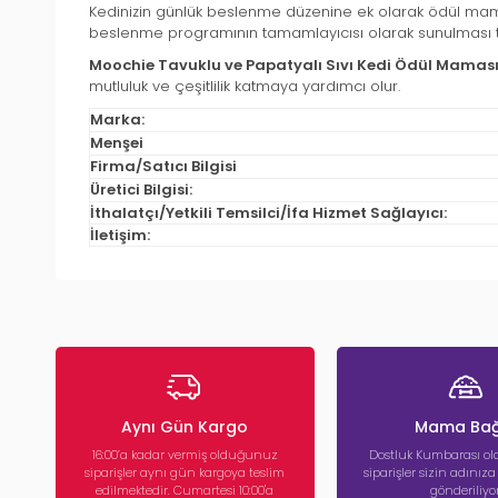
Kedinizin günlük beslenme düzenine ek olarak ödül maması
beslenme programının tamamlayıcısı olarak sunulması ta
Moochie Tavuklu ve Papatyalı Sıvı Kedi Ödül Maması
mutluluk ve çeşitlilik katmaya yardımcı olur.
Marka:
Menşei
Firma/Satıcı Bilgisi
Üretici Bilgisi:
İthalatçı/Yetkili Temsilci/İfa Hizmet Sağlayıcı:
İletişim:
Aynı Gün Kargo
Mama Bağ
16:00’a kadar vermiş olduğunuz
Dostluk Kumbarası ola
siparişler aynı gün kargoya teslim
siparişler sizin adınız
edilmektedir. Cumartesi 10:00'a
gönderiliyor