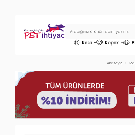
Kedi
Köpek
B
Anasayfa
Ked