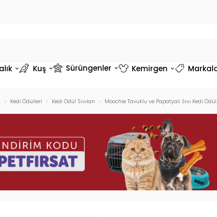
Sürüngenler
alık
Kuş
Kemirgen
Markal
i
Kedi Ödülleri
Kedi Ödül Sıvıları
Moochie Tavuklu ve Papatyalı Sıvı Kedi Ödü