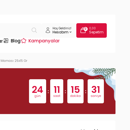
Hoş Geldiniz!
0,00
0
Hesabım
Sepetim
Blog
Kampanyalar
ar
l Maması 25x15 Gr
24
11
15
30
:
:
:
gün
saat
dakika
saniye