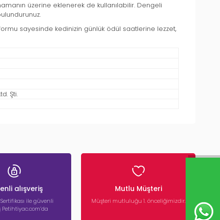
amanın üzerine eklenerek de kullanılabilir. Dengeli
bulundurunuz.
vı formu sayesinde kedinizin günlük ödül saatlerine lezzet,
. Şti.
nli alışveriş
Mutlu Müşteri
 Sertifikası ile güvenli
Müşteri mutluluğu 1. önceliğimizdir.
iş Petihtiyac.com’da