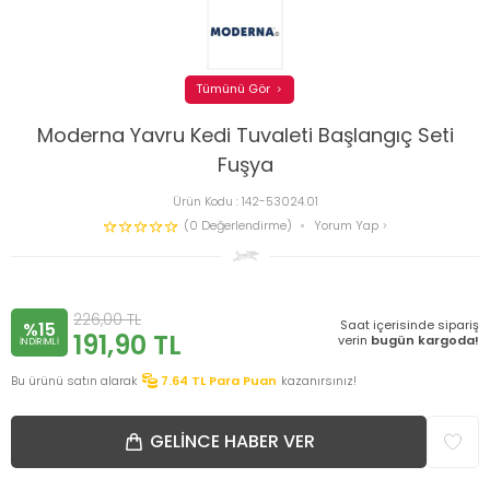
Tümünü Gör
Moderna Yavru Kedi Tuvaleti Başlangıç Seti
Fuşya
Ürün Kodu :
142-53024.01
(0 Değerlendirme)
Yorum Yap
226,00
TL
Saat içerisinde sipariş
%15
191,90
TL
verin
bugün kargoda!
INDIRIMLI
Bu ürünü satın alarak
7.64
TL Para Puan
kazanırsınız!
GELINCE HABER VER