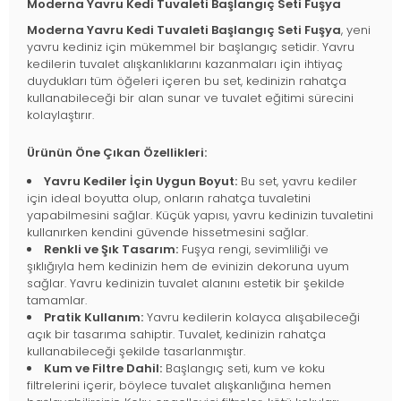
Moderna Yavru Kedi Tuvaleti Başlangıç Seti Fuşya
Moderna Yavru Kedi Tuvaleti Başlangıç Seti Fuşya
, yeni
yavru kediniz için mükemmel bir başlangıç setidir. Yavru
kedilerin tuvalet alışkanlıklarını kazanmaları için ihtiyaç
duydukları tüm öğeleri içeren bu set, kedinizin rahatça
kullanabileceği bir alan sunar ve tuvalet eğitimi sürecini
kolaylaştırır.
Ürünün Öne Çıkan Özellikleri:
Yavru Kediler İçin Uygun Boyut:
Bu set, yavru kediler
için ideal boyutta olup, onların rahatça tuvaletini
yapabilmesini sağlar. Küçük yapısı, yavru kedinizin tuvaletini
kullanırken kendini güvende hissetmesini sağlar.
Renkli ve Şık Tasarım:
Fuşya rengi, sevimliliği ve
şıklığıyla hem kedinizin hem de evinizin dekoruna uyum
sağlar. Yavru kedinizin tuvalet alanını estetik bir şekilde
tamamlar.
Pratik Kullanım:
Yavru kedilerin kolayca alışabileceği
açık bir tasarıma sahiptir. Tuvalet, kedinizin rahatça
kullanabileceği şekilde tasarlanmıştır.
Kum ve Filtre Dahil:
Başlangıç seti, kum ve koku
filtrelerini içerir, böylece tuvalet alışkanlığına hemen