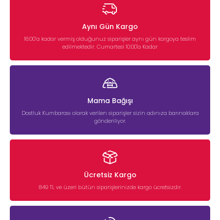
Aynı Gün Kargo
16:00’a kadar vermiş olduğunuz siparişler aynı gün kargoya teslim
edilmektedir. Cumartesi 10:00'a Kadar
Mama Bağışı
Dostluk Kumbarası olarak verilen siparişler sizin adınıza barınaklara
gönderiliyor.
Ücretsiz Kargo
849 TL ve üzeri bütün siparişlerinizde kargo ücretsizdir.