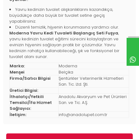
Yavru kedinizin tuvalet alışkanlıklarını kazandıkça,
büyüdükçe daha büyük bir tuvalet setine geçiş
yapabilirsiniz.
Düzenli temizlik, hijyenin korunmasına yardımcı olur.
Moderna Yavru Kedi Tuvaleti Başlangıç Seti Fuşya
,
yavru kedinizin tuvalet eğitimi sürecini kolaylaştıran ve
evinizin hijyenini sağlayan pratik bir çözümdür. Yavru
kedinizin rahatça kullanabileceği, şık ve fonksiyonel bir
tuvalet alanı sunar.
Marka:
Moderna
Menşei
Belçika
Firma/Satıcı Bilgisi
Şentürkler Veterinerlik Hizmetleri
San. Tic. Ltd. Şti.
Üretici Bilgisi:
İthalatçı/Yetkili
Anadolu Akvaryum ve Pet Ürünleri
Temsilci/İfa Hizmet
San. ve Tic. A.Ş.
Sağlayıcı:
İletişim:
info@anadolupet.com.tr