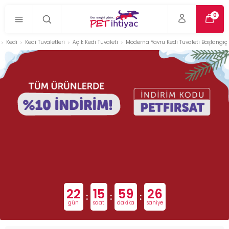
0
Kedi
Kedi Tuvaletleri
Açık Kedi Tuvaleti
Moderna Yavru Kedi Tuvaleti Başlangıç 
22
15
59
25
:
:
:
gün
saat
dakika
saniye