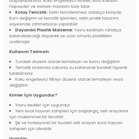
başlayabilirsiniz. Koku engelleyici filtreler, kötü kokuları
hapseder ve evinizin havasını taze tutar.
Kolay Temizlik:
Setin temizlenmesi oldukça kolaydır.
Kum değişimi ve temizlik işlemleri, setin pratik tasarımı
sayesinde zahmetsizce yapılabilir.
Dayanıklı Plastik Malzeme:
Yavru kedinizin rahatça
kullanabileceği dayanıklı ve uzun ömürlü plastikten
üretilmiştir.
Kullanım Talimatı:
Tuvaleti düzenli olarak temizleyin ve kumu değiştirin.
Temizlik sırasında sabunlu su kullanarak tuvaleti hijyenik
tutabilirsiniz.
Koku engelleyici filtreyi düzenli olarak temizleyin veya
değiştirin.
Kimler İçin Uygundur?
Yavru kediler için uygundur.
Yeni evcil hayvan sahipleri için başlangıç seti arayanlar
için mükemmel bir tercihtir.
Şık ve fonksiyonel bir tuvalet seti arayan evcil hayvan
sahipleri için idealdir.
Uyarılar: