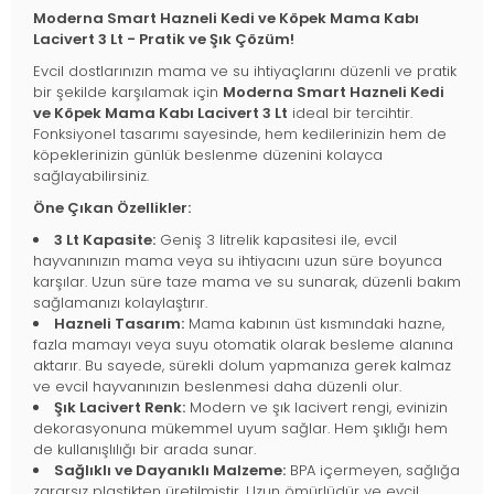
Moderna Smart Hazneli Kedi ve Köpek Mama Kabı
Lacivert 3 Lt - Pratik ve Şık Çözüm!
Evcil dostlarınızın mama ve su ihtiyaçlarını düzenli ve pratik
bir şekilde karşılamak için
Moderna Smart Hazneli Kedi
ve Köpek Mama Kabı Lacivert 3 Lt
ideal bir tercihtir.
Fonksiyonel tasarımı sayesinde, hem kedilerinizin hem de
köpeklerinizin günlük beslenme düzenini kolayca
sağlayabilirsiniz.
Öne Çıkan Özellikler:
3 Lt Kapasite:
Geniş 3 litrelik kapasitesi ile, evcil
hayvanınızın mama veya su ihtiyacını uzun süre boyunca
karşılar. Uzun süre taze mama ve su sunarak, düzenli bakım
sağlamanızı kolaylaştırır.
Hazneli Tasarım:
Mama kabının üst kısmındaki hazne,
fazla mamayı veya suyu otomatik olarak besleme alanına
aktarır. Bu sayede, sürekli dolum yapmanıza gerek kalmaz
ve evcil hayvanınızın beslenmesi daha düzenli olur.
Şık Lacivert Renk:
Modern ve şık lacivert rengi, evinizin
dekorasyonuna mükemmel uyum sağlar. Hem şıklığı hem
de kullanışlılığı bir arada sunar.
Sağlıklı ve Dayanıklı Malzeme:
BPA içermeyen, sağlığa
zararsız plastikten üretilmiştir. Uzun ömürlüdür ve evcil