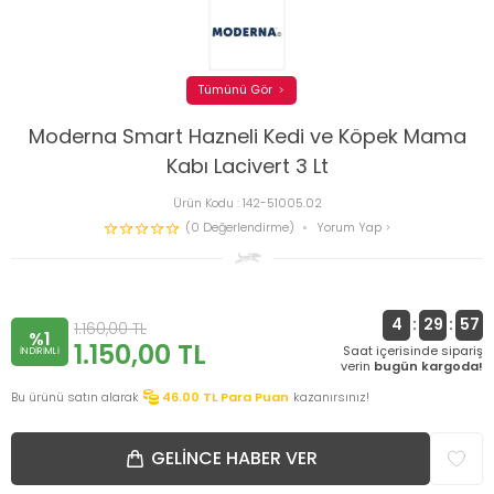
Tümünü Gör
Moderna Smart Hazneli Kedi ve Köpek Mama
Kabı Lacivert 3 Lt
Ürün Kodu :
142-51005.02
(0 Değerlendirme)
Yorum Yap
4
:
29
:
56
1.160,00
TL
%1
1.150,00
TL
Saat içerisinde sipariş
INDIRIMLI
verin
bugün kargoda!
Bu ürünü satın alarak
46.00
TL Para Puan
kazanırsınız!
GELINCE HABER VER