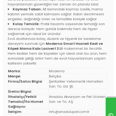
hayvanlarınızın güvenliğini her zaman ön planda tutar.
Kaymaz Taban:
Alt kısmındaki kaymaz özellik, mama
kabının yerinde sabit kalmasını sağlar. Kabın devrilmesini
engeller, dağınıklığı önler ve temizlikte kolaylık sağlar.
Kolay Temizlik:
Pratik tasarımı sayesinde temizliği son
derece kolaydır. Hem günlük bakımda hem de hijyen
sağlamak için ideal bir üründür.
Evcil dostlarınıza kolay, düzenli ve hijyenik bir beslenme
deneyimi sunmak için
Moderna Smart Hazneli Kedi ve
Köpek Mama Kabı Lacivert 3 Lt
mükemmel bir tercihtir.
Hem kediler hem de köpekler için ideal olan bu ürün, hem
evinizdeki şıklığı artırır hem de evcil hayvanlarınızın yaşam
kalitesini yükseltir.
Marka:
Moderna
Menşei
Belçika
Firma/Satıcı Bilgisi
Şentürkler Veterinerlik Hizmetleri
San. Tic. Ltd. Şti.
Üretici Bilgisi:
İthalatçı/Yetkili
Anadolu Akvaryum ve Pet Ürünleri
Temsilci/İfa Hizmet
San. ve Tic. A.Ş.
Sağlayıcı:
İletişim:
info@anadolupet.com.tr