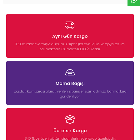
Aynı Gün Kargo
16:00’a kadar vermiş olduğunuz siparişler aynı gün kargoya teslim
edilmektedir. Cumartesi 10:00'a Kadar
Mama Bağışı
Dostluk Kumbarası olarak verilen siparişler sizin adınıza barınaklara
gönderiliyor.
Ücretsiz Kargo
849 TL ve üzeri bütün siparişlerinizde kargo ücretsizdir.