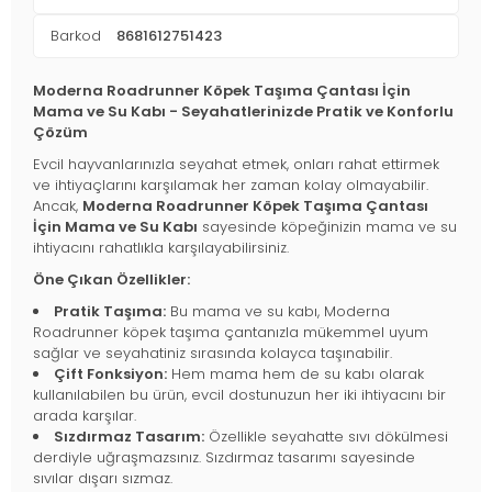
Barkod
8681612751423
Moderna Roadrunner Köpek Taşıma Çantası İçin
Mama ve Su Kabı - Seyahatlerinizde Pratik ve Konforlu
Çözüm
Evcil hayvanlarınızla seyahat etmek, onları rahat ettirmek
ve ihtiyaçlarını karşılamak her zaman kolay olmayabilir.
Ancak,
Moderna Roadrunner Köpek Taşıma Çantası
İçin Mama ve Su Kabı
sayesinde köpeğinizin mama ve su
ihtiyacını rahatlıkla karşılayabilirsiniz.
Öne Çıkan Özellikler:
Pratik Taşıma:
Bu mama ve su kabı, Moderna
Roadrunner köpek taşıma çantanızla mükemmel uyum
sağlar ve seyahatiniz sırasında kolayca taşınabilir.
Çift Fonksiyon:
Hem mama hem de su kabı olarak
kullanılabilen bu ürün, evcil dostunuzun her iki ihtiyacını bir
arada karşılar.
Sızdırmaz Tasarım:
Özellikle seyahatte sıvı dökülmesi
derdiyle uğraşmazsınız. Sızdırmaz tasarımı sayesinde
sıvılar dışarı sızmaz.