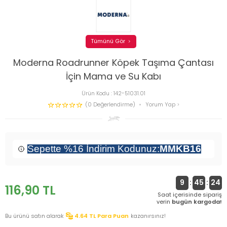
Tümünü Gör
Moderna Roadrunner Köpek Taşıma Çantası
İçin Mama ve Su Kabı
Ürün Kodu :
142-51031.01
(0 Değerlendirme)
Yorum Yap
Sepette %16 İndirim Kodunuz:
MMKB16
9
:
45
:
24
116,90
TL
Saat içerisinde sipariş
verin
bugün kargoda!
Bu ürünü satın alarak
4.64
TL Para Puan
kazanırsınız!