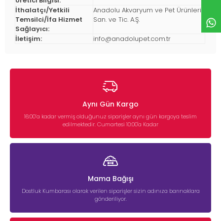
Üretici Bilgisi:
İthalatçı/Yetkili
Anadolu Akvaryum ve Pet Ürünleri
Temsilci/İfa Hizmet
San. ve Tic. A.Ş.
Sağlayıcı:
İletişim:
info@anadolupet.com.tr
Aynı Gün Kargo
16:00’a kadar vermiş olduğunuz siparişler aynı gün kargoya teslim
edilmektedir. Cumartesi 10:00'a Kadar
Mama Bağışı
Dostluk Kumbarası olarak verilen siparişler sizin adınıza barınaklara
gönderiliyor.