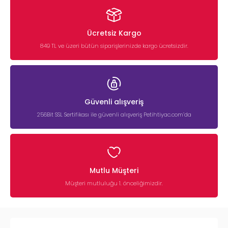
Ücretsiz Kargo
849 TL ve üzeri bütün siparişlerinizde kargo ücretsizdir.
Güvenli alışveriş
256Bit SSL Sertifikası ile güvenli alışveriş Petihtiyac.com’da
Mutlu Müşteri
Müşteri mutluluğu 1. önceliğimizdir.