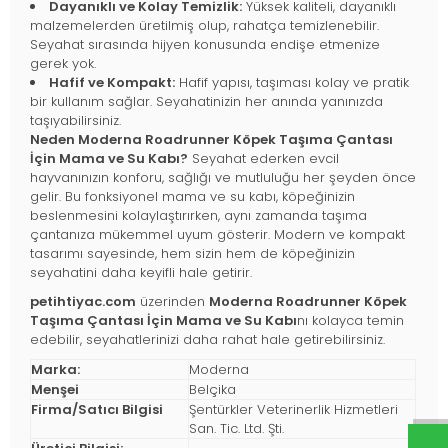
Dayanıklı ve Kolay Temizlik:
Yüksek kaliteli, dayanıklı
malzemelerden üretilmiş olup, rahatça temizlenebilir.
Seyahat sırasında hijyen konusunda endişe etmenize
gerek yok.
Hafif ve Kompakt:
Hafif yapısı, taşıması kolay ve pratik
bir kullanım sağlar. Seyahatinizin her anında yanınızda
taşıyabilirsiniz.
Neden Moderna Roadrunner Köpek Taşıma Çantası
İçin Mama ve Su Kabı?
Seyahat ederken evcil
hayvanınızın konforu, sağlığı ve mutluluğu her şeyden önce
gelir. Bu fonksiyonel mama ve su kabı, köpeğinizin
beslenmesini kolaylaştırırken, aynı zamanda taşıma
çantanıza mükemmel uyum gösterir. Modern ve kompakt
tasarımı sayesinde, hem sizin hem de köpeğinizin
seyahatini daha keyifli hale getirir.
petihtiyac.com
üzerinden
Moderna Roadrunner Köpek
Taşıma Çantası İçin Mama ve Su Kabı
nı kolayca temin
edebilir, seyahatlerinizi daha rahat hale getirebilirsiniz.
Marka:
Moderna
Menşei
Belçika
Firma/Satıcı Bilgisi
Şentürkler Veterinerlik Hizmetleri
San. Tic. Ltd. Şti.