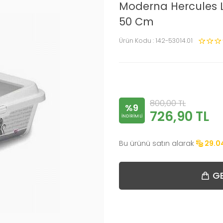
Moderna Hercules L
50 Cm
Ürün Kodu :
142-53014.01
800,00
TL
%9
726,90
TL
INDIRIMLI
Bu ürünü satın alarak
29.0
GE