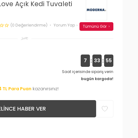
ove Açık Kedi Tuvaleti
(0 Değerlendirme)
Yorum Yap
Tümünü Gör
:
:
7
33
54
Saat içerisinde sipariş verin
bugün kargoda!
4
TL Para Puan
kazanırsınız!
LINCE HABER VER