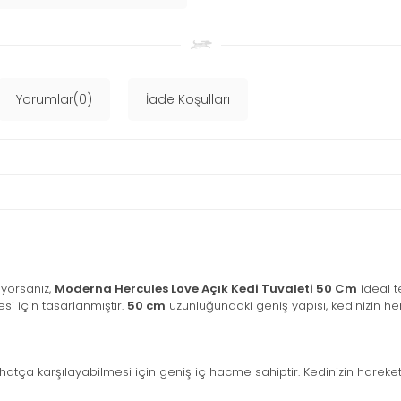
Yorumlar(0)
İade Koşulları
rıyorsanız,
Moderna Hercules Love Açık Kedi Tuvaleti 50 Cm
ideal t
esi için tasarlanmıştır.
50 cm
uzunluğundaki geniş yapısı, kedinizin he
 rahatça karşılayabilmesi için geniş iç hacme sahiptir. Kedinizin harek