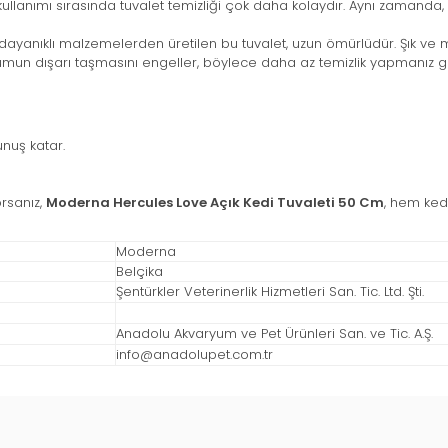
 kullanımı sırasında tuvalet temizliği çok daha kolaydır. Aynı zamanda,
 dayanıklı malzemelerden üretilen bu tuvalet, uzun ömürlüdür. Şık ve
kumun dışarı taşmasını engeller, böylece daha az temizlik yapmanız ger
unuş katar.
orsanız,
Moderna Hercules Love Açık Kedi Tuvaleti 50 Cm
, hem kedi
Moderna
Belçika
Şentürkler Veterinerlik Hizmetleri San. Tic. Ltd. Şti.
Anadolu Akvaryum ve Pet Ürünleri San. ve Tic. A.Ş.
info@anadolupet.com.tr