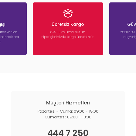
ışı
Ücretsiz Kargo
Güve
rak verilen
849 TL ve üzeri bütün
256Bit SSL
a barınaklara
siparişlerinizde kargo ücretsizdir.
alışver
.
Müşteri Hizmetleri
Pazartesi - Cuma: 09:00 - 18:00
Cumartesi: 09:00 - 13:00
444 7 250