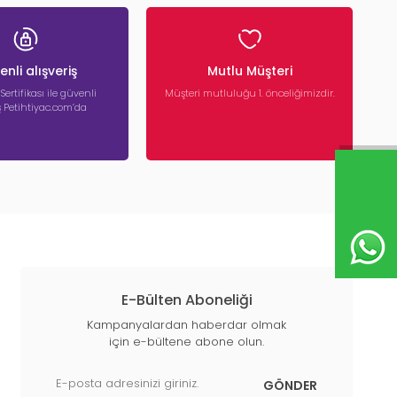
nli alışveriş
Mutlu Müşteri
 Sertifikası ile güvenli
Müşteri mutluluğu 1. önceliğimizdir.
iş Petihtiyac.com’da
E-Bülten Aboneliği
Kampanyalardan haberdar olmak
için e-bültene abone olun.