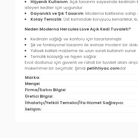
Hijyenik Kullanım
: Açık tasarımı sayesinde kedinizin
isteyen kediler için uygundur.
Dayanıklı ve Şık Tasarım
: Moderna kalitesine sahip
Kolay Temizlik
: Üst kısmındaki koruyucu kenarlıklar, 
Neden
Moderna Hercules Love Açık Kedi Tuvaleti
?
Kedinizin sağlığı ve konforu için tasarlanmıştır.
Şık ve fonksiyonel tasarımı ile evinize modern bir dok
Yüksek kaliteli malzeme ile uzun süreli kullanım sunar.
Temizlik kolaylığı ve hijyen sağlar.
Evcil dostunuz için güvenli ve rahat bir tuvalet alanı arıy
mükemmel bir seçimdir. Şimdi
petihtiyac.com
da!
Marka:
Menşei
Firma/Satıcı Bilgisi
Üretici Bilgisi:
İthalatçı/Yetkili Temsilci/İfa Hizmet Sağlayıcı:
İletişim: