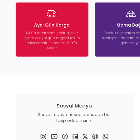
Aynı Gün Kargo
Mama Bağ
16:00’a kadar vermiş olduğunuz
Dostluk Kumbarası ola
siparişler aynı gün kargoya teslim
siparişler sizin adınız
edilmektedir. Cumartesi 10:00'a
gönderiliyor
Kadar
Sosyal Medya
Sosyal medya hesaplarımızdan bizi
takip edebilirsiniz.