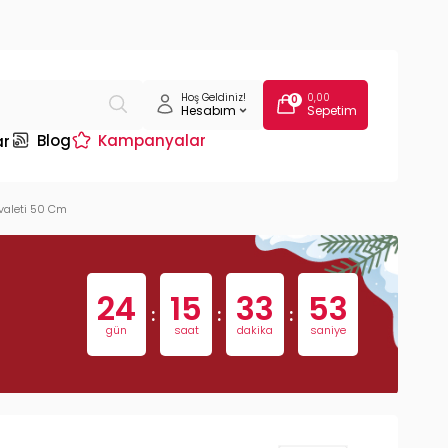
Hoş Geldiniz!
0,00
0
Hesabım
Sepetim
Blog
Kampanyalar
ar
valeti 50 Cm
24
15
33
52
:
:
:
gün
saat
dakika
saniye