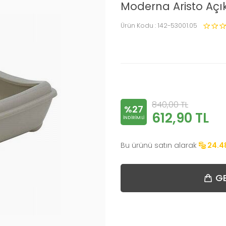
Moderna Aristo Açık
Ürün Kodu :
142-53001.05
840,00
TL
%27
612,90
TL
INDIRIMLI
Bu ürünü satın alarak
24.4
GE