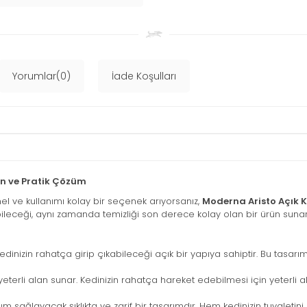
Yorumlar(0)
İade Koşulları
rn ve Pratik Çözüm
yonel ve kullanımı kolay bir seçenek arıyorsanız,
Moderna Aristo Açık K
bileceği, aynı zamanda temizliği son derece kolay olan bir ürün sunar
kedinizin rahatça girip çıkabileceği açık bir yapıya sahiptir. Bu tasarı
 yeterli alan sunar. Kedinizin rahatça hareket edebilmesi için yeterli a
m sağlayacak şıklıkta ve zarif bir tasarımdır. Hem kedinizin tuvaletini