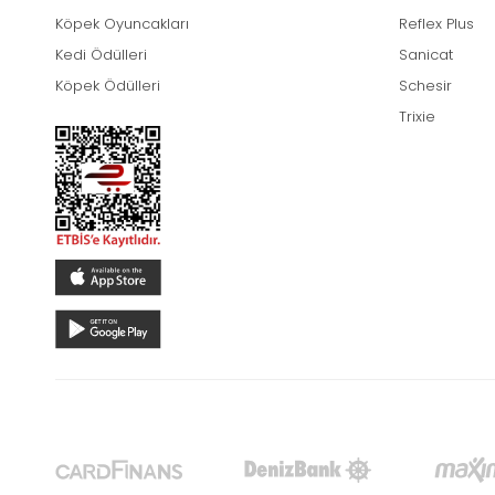
Köpek Oyuncakları
Reflex Plus
Kedi Ödülleri
Sanicat
Köpek Ödülleri
Schesir
Trixie