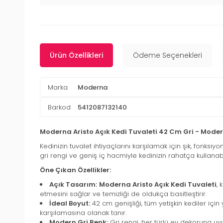
Ürün Özellikleri
Ödeme Seçenekleri
Marka
Moderna
Barkod
5412087132140
Moderna Aristo Açık Kedi Tuvaleti 42 Cm Gri - Mode
Kedinizin tuvalet ihtiyaçlarını karşılamak için şık, fonksi
gri rengi ve geniş iç hacmiyle kedinizin rahatça kullana
Öne Çıkan Özellikler:
Açık Tasarım:
Moderna Aristo Açık Kedi Tuvaleti
, 
etmesini sağlar ve temizliği de oldukça basitleştirir.
İdeal Boyut:
42 cm genişliği, tüm yetişkin kediler için
karşılamasına olanak tanır.
Modern Gri Renk:
Gri rengi, her türlü ev dekoruna uyu