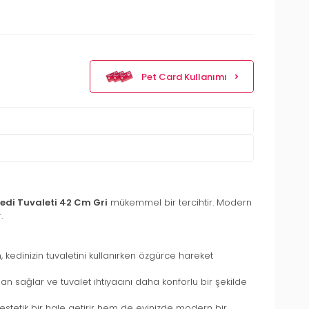
Pet Card Kullanımı
edi Tuvaleti 42 Cm Gri
mükemmel bir tercihtir. Modern
.
m, kedinizin tuvaletini kullanırken özgürce hareket
lan sağlar ve tuvalet ihtiyacını daha konforlu bir şekilde
 estetik bir hale getirir hem de evinizde modern bir