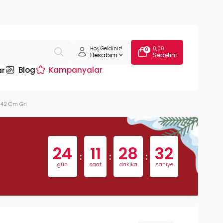
Hoş Geldiniz!
0,00
0
Hesabım
Sepetim
Blog
Kampanyalar
ar
 42 Cm Gri
24
11
28
31
:
:
:
gün
saat
dakika
saniye