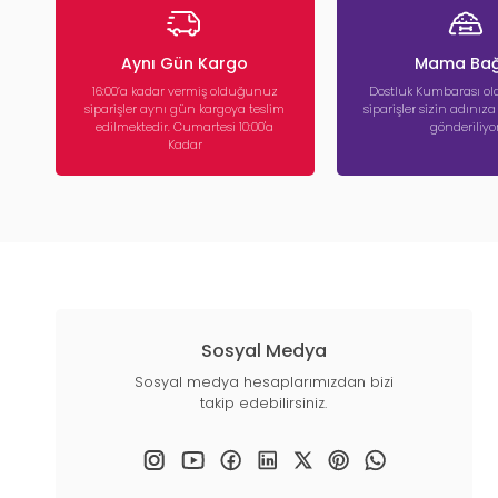
Aynı Gün Kargo
Mama Bağ
16:00’a kadar vermiş olduğunuz
Dostluk Kumbarası ola
siparişler aynı gün kargoya teslim
siparişler sizin adınız
edilmektedir. Cumartesi 10:00'a
gönderiliyor
Kadar
Sosyal Medya
Sosyal medya hesaplarımızdan bizi
takip edebilirsiniz.