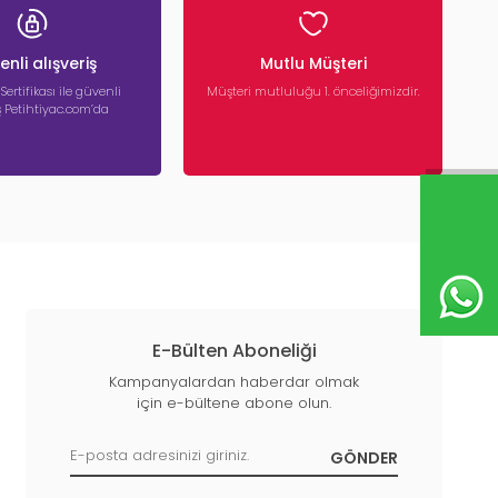
nli alışveriş
Mutlu Müşteri
 Sertifikası ile güvenli
Müşteri mutluluğu 1. önceliğimizdir.
iş Petihtiyac.com’da
E-Bülten Aboneliği
Kampanyalardan haberdar olmak
için e-bültene abone olun.