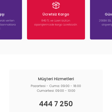
ışı
Ücretsiz Kargo
Güve
rak verilen
849 TL ve üzeri bütün
256Bit SSL
a barınaklara
siparişlerinizde kargo ücretsizdir.
alışver
.
Müşteri Hizmetleri
Pazartesi - Cuma: 09:00 - 18:00
Cumartesi: 09:00 - 13:00
444 7 250