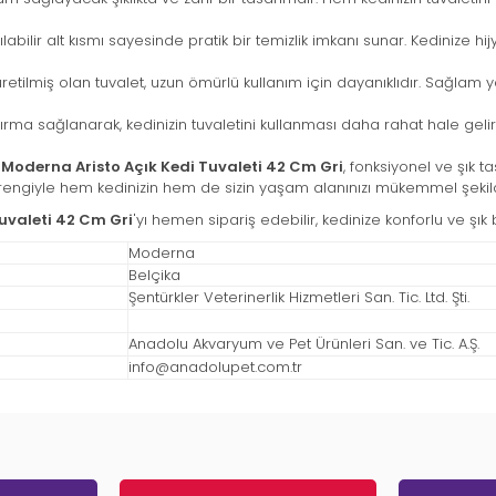
rılabilir alt kısmı sayesinde pratik bir temizlik imkanı sunar. Kedinize
 üretilmiş olan tuvalet, uzun ömürlü kullanım için dayanıklıdır. Sağlam 
rma sağlanarak, kedinizin tuvaletini kullanması daha rahat hale gel
Moderna Aristo Açık Kedi Tuvaleti 42 Cm Gri
, fonksiyonel ve şık ta
gri rengiyle hem kedinizin hem de sizin yaşam alanınızı mükemmel şek
uvaleti 42 Cm Gri
'yı hemen sipariş edebilir, kedinize konforlu ve şık 
Moderna
Belçika
Şentürkler Veterinerlik Hizmetleri San. Tic. Ltd. Şti.
Anadolu Akvaryum ve Pet Ürünleri San. ve Tic. A.Ş.
info@anadolupet.com.tr