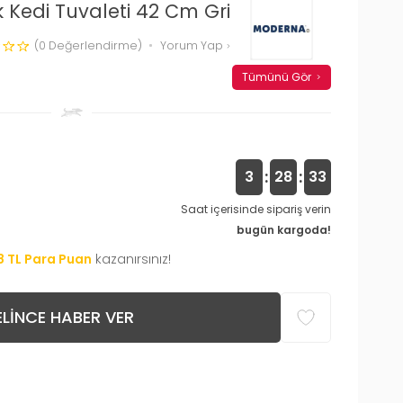
 Kedi Tuvaleti 42 Cm Gri
(0 Değerlendirme)
Yorum Yap
Tümünü Gör
:
:
3
28
32
Saat içerisinde sipariş verin
bugün kargoda!
8
TL Para Puan
kazanırsınız!
LINCE HABER VER