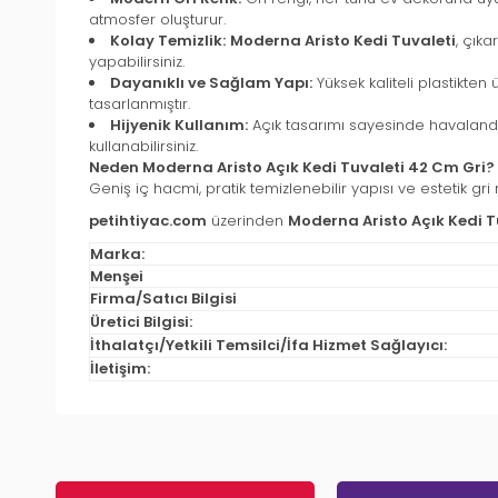
atmosfer oluşturur.
Kolay Temizlik:
Moderna Aristo Kedi Tuvaleti
, çıka
yapabilirsiniz.
Dayanıklı ve Sağlam Yapı:
Yüksek kaliteli plastikten
tasarlanmıştır.
Hijyenik Kullanım:
Açık tasarımı sayesinde havalandı
kullanabilirsiniz.
Neden Moderna Aristo Açık Kedi Tuvaleti 42 Cm Gri?
Geniş iç hacmi, pratik temizlenebilir yapısı ve estetik 
petihtiyac.com
üzerinden
Moderna Aristo Açık Kedi T
Marka:
Menşei
Firma/Satıcı Bilgisi
Üretici Bilgisi:
İthalatçı/Yetkili Temsilci/İfa Hizmet Sağlayıcı:
İletişim: