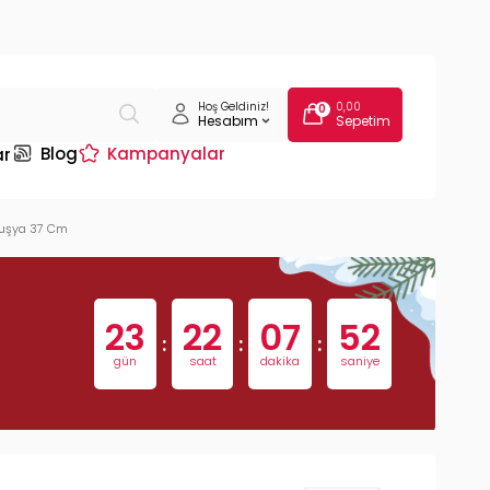
Hoş Geldiniz!
0,00
0
Hesabım
Sepetim
Blog
Kampanyalar
ar
Fuşya 37 Cm
23
22
07
51
:
:
:
gün
saat
dakika
saniye