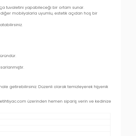
tça tuvaletini yapabileceği bir ortam sunar.
ki diğer mobilyalarla uyumlu, estetik açıdan hoş bir
tabilirsiniz.
 üründür.
sarlanmıştır.
le getirebilirsiniz. Düzenli olarak temizleyerek hijyenik
 Petihtiyac.com üzerinden hemen sipariş verin ve kedinize