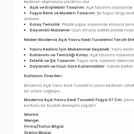
kedinizin alışmasına yardımcı olur.
Açık ve Erişilebilir Tasarım:
Açık tasarımı sayesinde k
Fuşya Renk ve Modern Tasarım:
Şık fuşya rengi, ked
üründür.
Kolay Temizlik:
Plastik yapısı sayesinde kolayca temizle
Dayanıklı Malzeme:
Uzun ömürlü, kaliteli plastik mal
Neden Moderna Açık Yavru Kedi Tuvaletini Tercih Etm
Yavru Kediniz İçin Mükemmel Seçenek:
Yavru kediniz
Kullanımı ve Temizliği Kolay:
Açık tasarımı sayesinde 
Estetik ve Şık Tasarım:
Fuşya renk, odanızın dekorasyo
Dayanıklı ve Uzun Süre Kullanılabilir:
Yüksek kaliteli
Kullanım Önerileri:
Moderna Açık Yavru Kedi Tuvaleti'ni yavru kedinizin rahatç
bir ortam sağlayın.
Moderna Açık Yavru Kedi Tuvaleti Fuşya 37 Cm
, yavr
konforlu bir tuvalet deneyimi yaşatın!
Marka:
Menşei
Firma/Satıcı Bilgisi
Üretici Bilgisi: