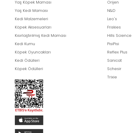
Yaş Köpek Maması
Orijen
Yaş Kedi Maması
N&D
Kedi Malzemeleri
Leo's
Köpek Aksesuarları
Friskies
Kısırlaştırılmış Kedi Maması
Hills Science
Kedi Kumu
PisiPisi
Köpek Oyuncakları
Reflex Plus
Kedi Ödülleri
Sanicat
Köpek Ödülleri
Schesir
Trixie