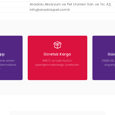
Anadolu Akvaryum ve Pet Ürünleri San. ve Tic. A.Ş.
info@anadolupet.com.tr
ışı
Ücretsiz Kargo
Güve
rak verilen
849 TL ve üzeri bütün
256Bit SSL
a barınaklara
siparişlerinizde kargo ücretsizdir.
alışver
.