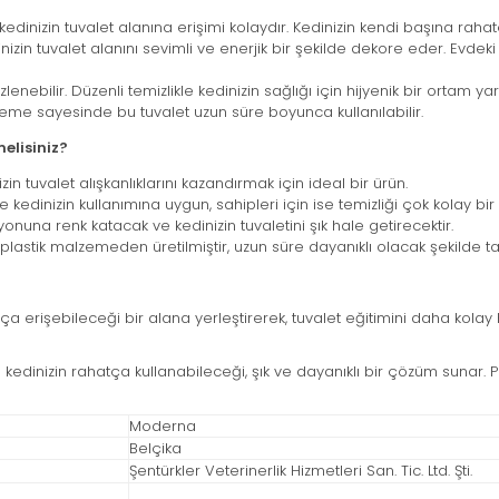
edinizin tuvalet alanına erişimi kolaydır. Kedinizin kendi başına raha
inizin tuvalet alanını sevimli ve enerjik bir şekilde dekore eder. Evde
nebilir. Düzenli temizlikle kedinizin sağlığı için hijyenik bir ortam yara
zeme sayesinde bu tuvalet uzun süre boyunca kullanılabilir.
elisiniz?
in tuvalet alışkanlıklarını kazandırmak için ideal bir ürün.
kedinizin kullanımına uygun, sahipleri için ise temizliği çok kolay bir
nuna renk katacak ve kedinizin tuvaletini şık hale getirecektir.
 plastik malzemeden üretilmiştir, uzun süre dayanıklı olacak şekilde ta
a erişebileceği bir alana yerleştirerek, tuvalet eğitimini daha kolay ha
u kedinizin rahatça kullanabileceği, şık ve dayanıklı bir çözüm sunar.
Moderna
Belçika
Şentürkler Veterinerlik Hizmetleri San. Tic. Ltd. Şti.