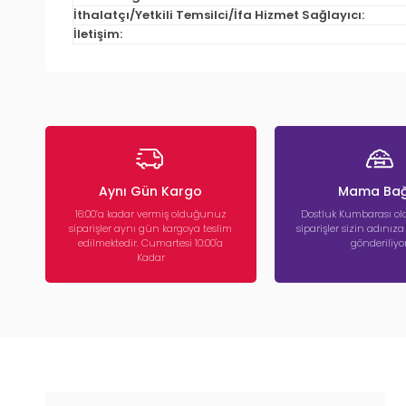
İthalatçı/Yetkili Temsilci/İfa Hizmet Sağlayıcı:
İletişim:
Aynı Gün Kargo
Mama Bağ
16:00’a kadar vermiş olduğunuz
Dostluk Kumbarası ola
siparişler aynı gün kargoya teslim
siparişler sizin adınız
edilmektedir. Cumartesi 10:00'a
gönderiliyor
Kadar