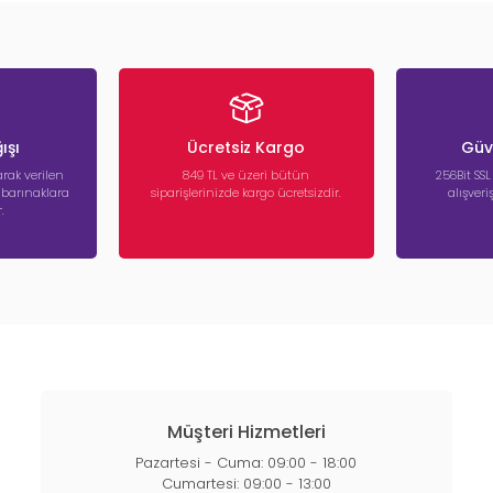
ışı
Ücretsiz Kargo
Güve
rak verilen
849 TL ve üzeri bütün
256Bit SSL
a barınaklara
siparişlerinizde kargo ücretsizdir.
alışver
.
Müşteri Hizmetleri
Pazartesi - Cuma: 09:00 - 18:00
Cumartesi: 09:00 - 13:00