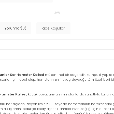
Yorumlar(0)
İade Koşulları
Junior Ser Hamster Kafesi
mükemmel bir seçimdir. Kompakt yapısı, şık
rlar için ideal olup, hamsterınızın ihtiyaç duyduğu tüm özellikleri b
 Hamster Kafesi
, küçük boyutlarıyla sınırlı alanlarda rahatlıkla kullan
zı her açıdan izleyebilirsiniz. Bu sayede hamsterınızın hareketlerini 
mizlik işlemini oldukça kolaylaştırır. Hamsterınızın sağlığı için düzenli t
i
, dayanıklı malzemelerden üretilmiştir. Uzun ömürlü kullanım sağlaya