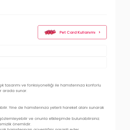
Pet Card Kullanımı
 tasarımı ve fonksiyonelliği ile hamsterınıza konforlu
ir arada sunar.
ılabilir. Yine de hamsterınıza yeterli hareket alanı sunarak
gözlemleyebilir ve onunla etkileşimde bulunabilirsiniz.
emizlik önemlidir.
rak hamsterınızın güvenliğini garanti eder.