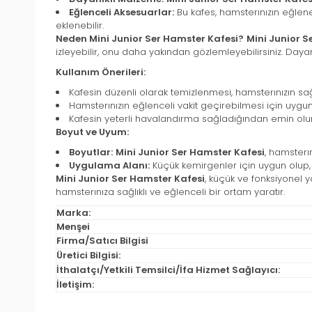
Eğlenceli Aksesuarlar:
Bu kafes, hamsterınızın eğlene
eklenebilir.
Neden Mini Junior Ser Hamster Kafesi?
Mini Junior S
izleyebilir, onu daha yakından gözlemleyebilirsiniz. Dayan
Kullanım Önerileri:
Kafesin düzenli olarak temizlenmesi, hamsterınızın sağl
Hamsterınızın eğlenceli vakit geçirebilmesi için uygun 
Kafesin yeterli havalandırma sağladığından emin olun,
Boyut ve Uyum:
Boyutlar:
Mini Junior Ser Hamster Kafesi
, hamsterı
Uygulama Alanı:
Küçük kemirgenler için uygun olup, 
Mini Junior Ser Hamster Kafesi
, küçük ve fonksiyonel y
hamsterınıza sağlıklı ve eğlenceli bir ortam yaratır.
Marka:
Menşei
Firma/Satıcı Bilgisi
Üretici Bilgisi:
İthalatçı/Yetkili Temsilci/İfa Hizmet Sağlayıcı:
İletişim: