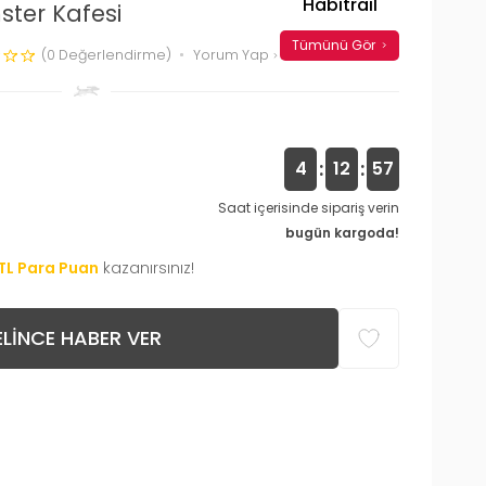
Habitrail
ster Kafesi
Tümünü Gör
(0 Değerlendirme)
Yorum Yap
:
:
4
12
56
Saat içerisinde sipariş verin
bugün kargoda!
TL Para Puan
kazanırsınız!
LINCE HABER VER