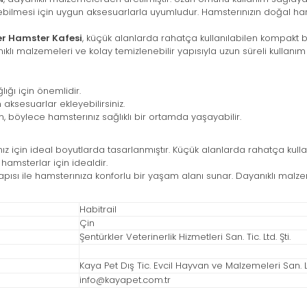
bilmesi için uygun aksesuarlarla uyumludur. Hamsterınızın doğal harek
er Hamster Kafesi
, küçük alanlarda rahatça kullanılabilen kompakt bi
ıklı malzemeleri ve kolay temizlenebilir yapısıyla uzun süreli kullanım
ığı için önemlidir.
aksesuarlar ekleyebilirsiniz.
 böylece hamsterınız sağlıklı bir ortamda yaşayabilir.
nız için ideal boyutlarda tasarlanmıştır. Küçük alanlarda rahatça kullanı
hamsterlar için idealdir.
apısı ile hamsterınıza konforlu bir yaşam alanı sunar. Dayanıklı malze
Habitrail
Çin
Şentürkler Veterinerlik Hizmetleri San. Tic. Ltd. Şti.
Kaya Pet Dış Tic. Evcil Hayvan ve Malzemeleri San. Ltd
info@kayapet.com.tr