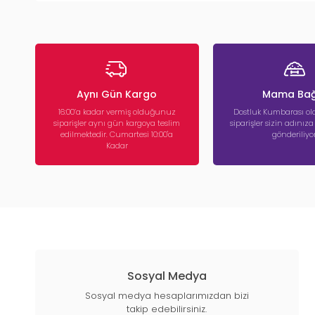
Aynı Gün Kargo
Mama Bağ
16:00’a kadar vermiş olduğunuz
Dostluk Kumbarası ola
siparişler aynı gün kargoya teslim
siparişler sizin adınız
edilmektedir. Cumartesi 10:00'a
gönderiliyor
Kadar
Sosyal Medya
Sosyal medya hesaplarımızdan bizi
takip edebilirsiniz.