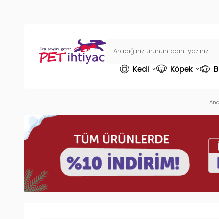
Kedi
Köpek
B
Ana