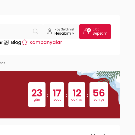
Hoş Geldiniz!
0,00
0
Hesabım
Sepetim
Blog
Kampanyalar
ar
fesi
23
17
12
55
:
:
:
gün
saat
dakika
saniye