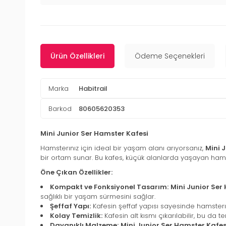
Ürün Özellikleri
Ödeme Seçenekleri
Marka
Habitrail
Barkod
80605620353
Mini Junior Ser Hamster Kafesi
Hamsterınız için ideal bir yaşam alanı arıyorsanız,
Mini 
bir ortam sunar. Bu kafes, küçük alanlarda yaşayan hamste
Öne Çıkan Özellikler:
Kompakt ve Fonksiyonel Tasarım:
Mini Junior Ser
sağlıklı bir yaşam sürmesini sağlar.
Şeffaf Yapı:
Kafesin şeffaf yapısı sayesinde hamsterını
Kolay Temizlik:
Kafesin alt kısmı çıkarılabilir, bu da te
Dayanıklı Malzeme:
Mini Junior Ser Hamster Kafes