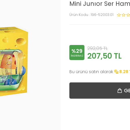
Mini Junıor Ser Ham
Ürün Kodu :
196-52003.01
292,05
TL
%29
207,50
TL
INDIRIMLI
Bu ürünü satın alarak
8.28
GE