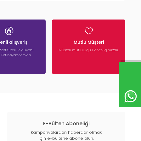
nli alışveriş
Mutlu Müşteri
 Sertifikası ile güvenli
Müşteri mutluluğu 1. önceliğimizdir.
iş Petihtiyac.com’da
E-Bülten Aboneliği
Kampanyalardan haberdar olmak
için e-bültene abone olun.