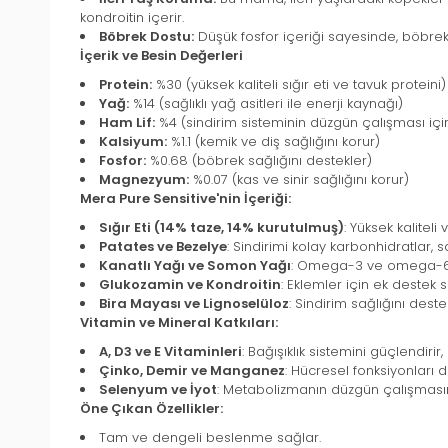
kondroitin içerir.
Böbrek Dostu:
Düşük fosfor içeriği sayesinde, böbrekle
İçerik ve Besin Değerleri
Protein:
%30 (yüksek kaliteli sığır eti ve tavuk proteini)
Yağ:
%14 (sağlıklı yağ asitleri ile enerji kaynağı)
Ham Lif:
%4 (sindirim sisteminin düzgün çalışması içi
Kalsiyum:
%1.1 (kemik ve diş sağlığını korur)
Fosfor:
%0.68 (böbrek sağlığını destekler)
Magnezyum:
%0.07 (kas ve sinir sağlığını korur)
Mera Pure Sensitive'nin İçeriği:
Sığır Eti (14% taze, 14% kurutulmuş)
: Yüksek kalitel
Patates ve Bezelye
: Sindirimi kolay karbonhidratlar, sa
Kanatlı Yağı ve Somon Yağı
: Omega-3 ve omega-6 yağ 
Glukozamin ve Kondroitin
: Eklemler için ek destek sa
Bira Mayası ve Lignoselüloz
: Sindirim sağlığını deste
Vitamin ve Mineral Katkıları:
A, D3 ve E Vitaminleri
: Bağışıklık sistemini güçlendirir,
Çinko, Demir ve Manganez
: Hücresel fonksiyonları de
Selenyum ve İyot
: Metabolizmanın düzgün çalışmasın
Öne Çıkan Özellikler:
Tam ve dengeli beslenme sağlar.