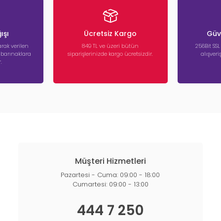
ışı
Ücretsiz Kargo
Güve
rak verilen
849 TL ve üzeri bütün
256Bit SSL
a barınaklara
siparişlerinizde kargo ücretsizdir.
alışver
.
Müşteri Hizmetleri
Pazartesi - Cuma: 09:00 - 18:00
Cumartesi: 09:00 - 13:00
444 7 250