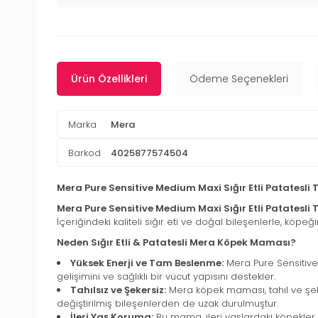
Ürün Özellikleri
Ödeme Seçenekleri
Marka
Mera
Barkod
4025877574504
Mera Pure Sensitive Medium Maxi Sığır Etli Patatesli 
Mera Pure Sensitive Medium Maxi Sığır Etli Patatesli
İçeriğindeki kaliteli sığır eti ve doğal bileşenlerle, köp
Neden Sığır Etli & Patatesli Mera Köpek Maması?
Yüksek Enerji ve Tam Beslenme:
Mera Pure Sensitive,
gelişimini ve sağlıklı bir vücut yapısını destekler.
Tahılsız ve Şekersiz:
Mera köpek maması, tahıl ve şek
değiştirilmiş bileşenlerden de uzak durulmuştur.
İleri Yaş Koruma:
Bu mama, ileri yaşlardaki köpekler iç