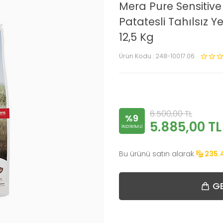
Mera Pure Sensitive
Patatesli Tahılsız 
12,5 Kg
Ürün Kodu :
248-10017.06
6.500,00
TL
%9
5.885,00
TL
INDIRIMLI
Bu ürünü satın alarak
235.
GE