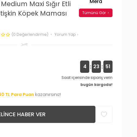
Mera
 Medium Maxi Sığır Etli
Yetişkin Köpek Maması
Tümünü Gör
(0 Değerlendirme)
Yorum Yap
:
:
4
23
50
Saat içerisinde sipariş verin
bugün kargoda!
40
TL Para Puan
kazanırsınız!
LINCE HABER VER