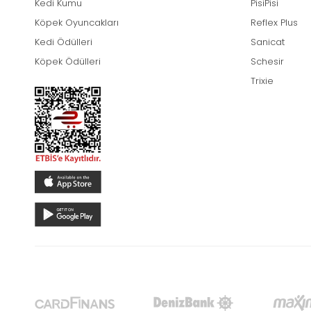
Kedi Kumu
PisiPisi
Köpek Oyuncakları
Reflex Plus
Kedi Ödülleri
Sanicat
Köpek Ödülleri
Schesir
Trixie