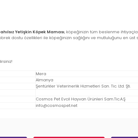
 Tahılsız Yetişkin Köpek Maması
, köpeğinizin tüm beslenme ihtiyaçları
 böbrek dostu özellikleri ile köpeğinizin sağlığını ve mutluluğunu en üst
rsiniz!
Mera
Almanya
Şentürkler Veterinerlik Hizmetleri San. Tic. Ltd. Şti.
Cosmos Pet Evcil Hayvan Ürünleri Sam.Tic.A.Ş
info@cosmospet.net