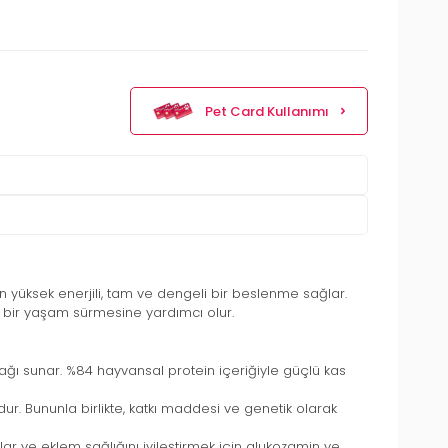
Pet Card Kullanımı
in yüksek enerjili, tam ve dengeli bir beslenme sağlar.
tlu bir yaşam sürmesine yardımcı olur.
ağı sunar. %84 hayvansal protein içeriğiyle güçlü kas
. Bununla birlikte, katkı maddesi ve genetik olarak
ğlar ve eklem sağlığını iyileştirmek için glukozamin ve