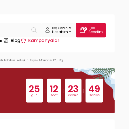
Hoş Geldiniz!
0,00
0
Hesabım
Sepetim
Blog
Kampanyalar
ar
li Tahılsız Yetişkin Köpek Maması 12,5 Kg
25
12
23
48
:
:
:
gün
saat
dakika
saniye