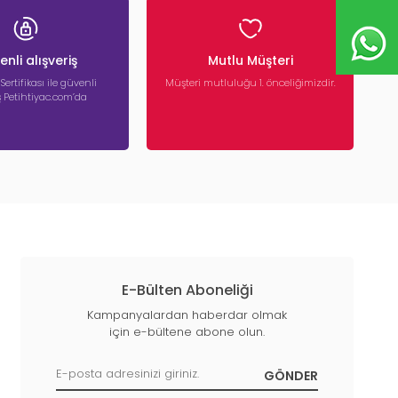
nli alışveriş
Mutlu Müşteri
 Sertifikası ile güvenli
Müşteri mutluluğu 1. önceliğimizdir.
iş Petihtiyac.com’da
E-Bülten Aboneliği
Kampanyalardan haberdar olmak
için e-bültene abone olun.