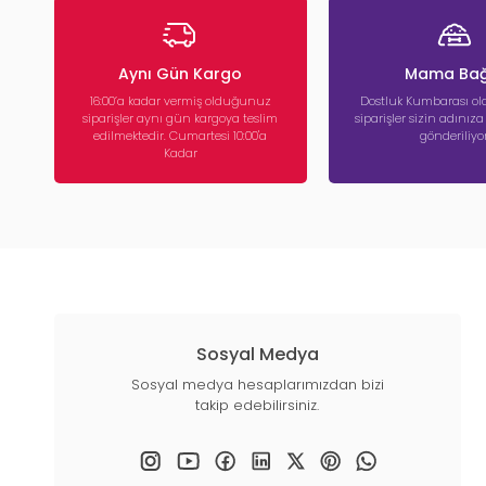
Aynı Gün Kargo
Mama Bağ
16:00’a kadar vermiş olduğunuz
Dostluk Kumbarası ola
siparişler aynı gün kargoya teslim
siparişler sizin adınız
edilmektedir. Cumartesi 10:00'a
gönderiliyor
Kadar
Sosyal Medya
Sosyal medya hesaplarımızdan bizi
takip edebilirsiniz.