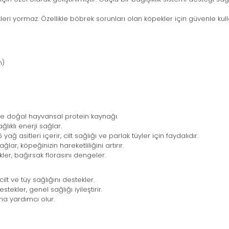
ri yormaz. Özellikle böbrek sorunları olan köpekler için güvenle kullan
n)
i ve doğal hayvansal protein kaynağı.
ğlıklı enerji sağlar.
asitleri içerir, cilt sağlığı ve parlak tüyler için faydalıdır.
ğlar, köpeğinizin hareketliliğini artırır.
kler, bağırsak florasını dengeler.
 cilt ve tüy sağlığını destekler.
stekler, genel sağlığı iyileştirir.
a yardımcı olur.