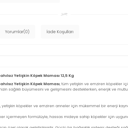
Yorumlar(0)
İade Koşulları
Tahılsız Yetişkin Köpek Maması 12,5 Kg
 Tahılsız Yetişkin Köpek Maması
, tüm yetişkin ve emziren köpekler iç
eğinizin sağlıklı büyümesini ve gelişmesini desteklerken, enerjik ve mu
 yetişkin köpekler ve emziren anneler için mükemmel bir enerji kayn
er içermeyen formülüyle, hassas mideye sahip köpekler için uygundur
in özel olarak geliştirilmiştir. Güçlü bir bağışıklık sistemi desteği sa