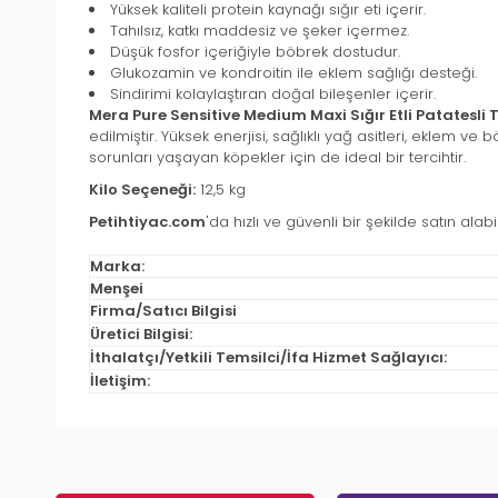
Yüksek kaliteli protein kaynağı sığır eti içerir.
Tahılsız, katkı maddesiz ve şeker içermez.
Düşük fosfor içeriğiyle böbrek dostudur.
Glukozamin ve kondroitin ile eklem sağlığı desteği.
Sindirimi kolaylaştıran doğal bileşenler içerir.
Mera Pure Sensitive Medium Maxi Sığır Etli Patatesli
edilmiştir. Yüksek enerjisi, sağlıklı yağ asitleri, eklem ve
sorunları yaşayan köpekler için de ideal bir tercihtir.
Kilo Seçeneği:
12,5 kg
Petihtiyac.com
'da hızlı ve güvenli bir şekilde satın alabili
Marka:
Menşei
Firma/Satıcı Bilgisi
Üretici Bilgisi:
İthalatçı/Yetkili Temsilci/İfa Hizmet Sağlayıcı:
İletişim: