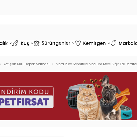
Sürüngenler
alık
Kuş
Kemirgen
Markal
Yetişkin Kuru Köpek Maması
Mera Pure Sensitive Medium Maxi Sığır Etli Patates