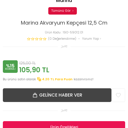
Marina
Tümünü Gör
Marina Akvaryum Kepçesi 12,5 Cm
Ürün Kodu :
190-59012.01
(0 Değerlendirme)
Yorum Yap
125,00
TL
%15
105,90
TL
INDIRIMLI
Bu ürünü satın alarak
4.20
TL Para Puan
kazanırsınız!
GELINCE HABER VER
Ürün Özellikleri