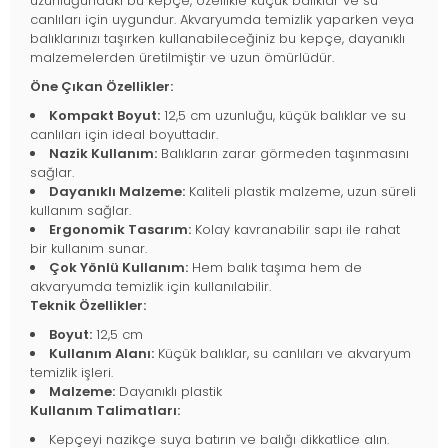
uzunluğundaki bu kepçe, özellikle küçük balıklar ve su
canlıları için uygundur. Akvaryumda temizlik yaparken veya
balıklarınızı taşırken kullanabileceğiniz bu kepçe, dayanıklı
malzemelerden üretilmiştir ve uzun ömürlüdür.
Öne Çıkan Özellikler:
Kompakt Boyut:
12,5 cm uzunluğu, küçük balıklar ve su
canlıları için ideal boyuttadır.
Nazik Kullanım:
Balıkların zarar görmeden taşınmasını
sağlar.
Dayanıklı Malzeme:
Kaliteli plastik malzeme, uzun süreli
kullanım sağlar.
Ergonomik Tasarım:
Kolay kavranabilir sapı ile rahat
bir kullanım sunar.
Çok Yönlü Kullanım:
Hem balık taşıma hem de
akvaryumda temizlik için kullanılabilir.
Teknik Özellikler:
Boyut:
12,5 cm
Kullanım Alanı:
Küçük balıklar, su canlıları ve akvaryum
temizlik işleri.
Malzeme:
Dayanıklı plastik
Kullanım Talimatları:
Kepçeyi nazikçe suya batırın ve balığı dikkatlice alın.