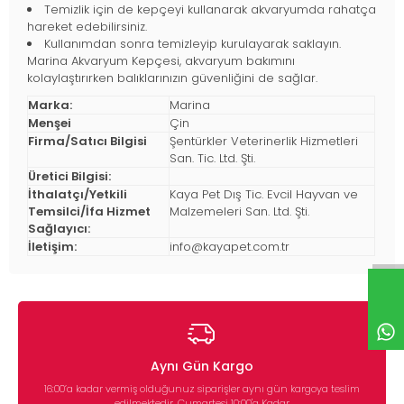
Temizlik için de kepçeyi kullanarak akvaryumda rahatça
hareket edebilirsiniz.
Kullanımdan sonra temizleyip kurulayarak saklayın.
Marina Akvaryum Kepçesi, akvaryum bakımını
kolaylaştırırken balıklarınızın güvenliğini de sağlar.
Marka:
Marina
Menşei
Çin
Firma/Satıcı Bilgisi
Şentürkler Veterinerlik Hizmetleri
San. Tic. Ltd. Şti.
Üretici Bilgisi:
İthalatçı/Yetkili
Kaya Pet Dış Tic. Evcil Hayvan ve
Temsilci/İfa Hizmet
Malzemeleri San. Ltd. Şti.
Sağlayıcı:
İletişim:
info@kayapet.com.tr
Aynı Gün Kargo
16:00’a kadar vermiş olduğunuz siparişler aynı gün kargoya teslim
edilmektedir. Cumartesi 10:00'a Kadar