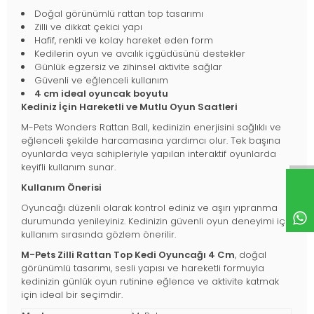
Doğal görünümlü rattan top tasarımı
Zilli ve dikkat çekici yapı
Hafif, renkli ve kolay hareket eden form
Kedilerin oyun ve avcılık içgüdüsünü destekler
Günlük egzersiz ve zihinsel aktivite sağlar
Güvenli ve eğlenceli kullanım
4 cm ideal oyuncak boyutu
Kediniz İçin Hareketli ve Mutlu Oyun Saatleri
M-Pets Wonders Rattan Ball, kedinizin enerjisini sağlıklı ve
eğlenceli şekilde harcamasına yardımcı olur. Tek başına
oyunlarda veya sahipleriyle yapılan interaktif oyunlarda
keyifli kullanım sunar.
Kullanım Önerisi
Oyuncağı düzenli olarak kontrol ediniz ve aşırı yıpranma
durumunda yenileyiniz. Kedinizin güvenli oyun deneyimi için
kullanım sırasında gözlem önerilir.
M-Pets Zilli Rattan Top Kedi Oyuncağı 4 Cm
, doğal
görünümlü tasarımı, sesli yapısı ve hareketli formuyla
kedinizin günlük oyun rutinine eğlence ve aktivite katmak
için ideal bir seçimdir.