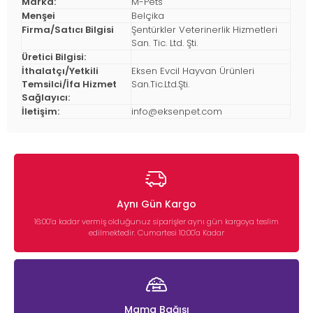
Marka:
M-Pets
Menşei
Belçika
Firma/Satıcı Bilgisi
Şentürkler Veterinerlik Hizmetleri
San. Tic. Ltd. Şti.
Üretici Bilgisi:
İthalatçı/Yetkili
Eksen Evcil Hayvan Ürünleri
Temsilci/İfa Hizmet
San.Tic.Ltd.Şti.
Sağlayıcı:
İletişim:
info@eksenpet.com
Aynı Gün Kargo
16:00’a kadar vermiş olduğunuz siparişler aynı gün kargoya teslim
edilmektedir. Cumartesi 10:00'a Kadar
Mama Bağışı