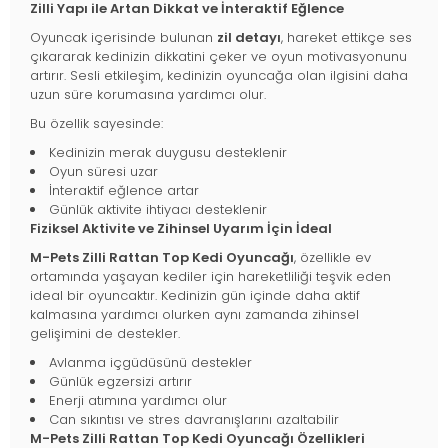
Zilli Yapı ile Artan Dikkat ve İnteraktif Eğlence
Oyuncak içerisinde bulunan
zil detayı
, hareket ettikçe ses
çıkararak kedinizin dikkatini çeker ve oyun motivasyonunu
artırır. Sesli etkileşim, kedinizin oyuncağa olan ilgisini daha
uzun süre korumasına yardımcı olur.
Bu özellik sayesinde:
Kedinizin merak duygusu desteklenir
Oyun süresi uzar
İnteraktif eğlence artar
Günlük aktivite ihtiyacı desteklenir
Fiziksel Aktivite ve Zihinsel Uyarım İçin İdeal
M-Pets Zilli Rattan Top Kedi Oyuncağı
, özellikle ev
ortamında yaşayan kediler için hareketliliği teşvik eden
ideal bir oyuncaktır. Kedinizin gün içinde daha aktif
kalmasına yardımcı olurken aynı zamanda zihinsel
gelişimini de destekler.
Avlanma içgüdüsünü destekler
Günlük egzersizi artırır
Enerji atımına yardımcı olur
Can sıkıntısı ve stres davranışlarını azaltabilir
M-Pets Zilli Rattan Top Kedi Oyuncağı Özellikleri