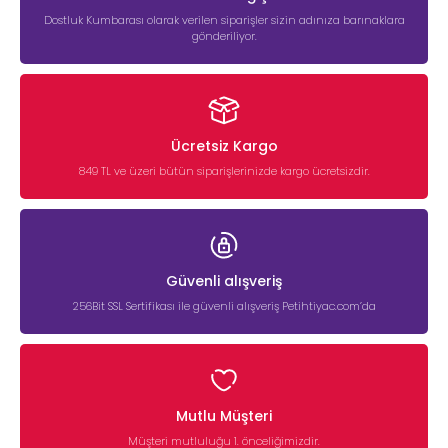
Dostluk Kumbarası olarak verilen siparişler sizin adınıza barınaklara
gönderiliyor.
Ücretsiz Kargo
849 TL ve üzeri bütün siparişlerinizde kargo ücretsizdir.
Güvenli alışveriş
256Bit SSL Sertifikası ile güvenli alışveriş Petihtiyac.com’da
Mutlu Müşteri
Müşteri mutluluğu 1. önceliğimizdir.