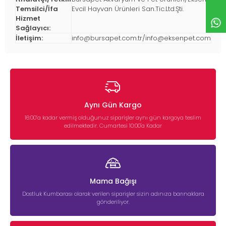
Temsilci/İfa
Evcil Hayvan Ürünleri San.Tic.Ltd.Şti.
Hizmet
Sağlayıcı:
İletişim:
info@bursapet.com.tr
/
info@eksenpet.com
Aynı Gün Kargo
16:00’a kadar vermiş olduğunuz siparişler aynı gün kargoya teslim
edilmektedir. Cumartesi 10:00'a Kadar
Mama Bağışı
Dostluk Kumbarası olarak verilen siparişler sizin adınıza barınaklara
gönderiliyor.