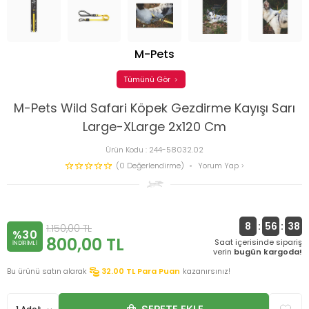
M-Pets
Tümünü Gör
M-Pets Wild Safari Köpek Gezdirme Kayışı Sarı
Large-XLarge 2x120 Cm
Ürün Kodu :
244-58032.02
(0 Değerlendirme)
Yorum Yap
8
:
56
:
38
1.150,00
TL
%30
800,00
TL
Saat içerisinde sipariş
INDIRIMLI
verin
bugün kargoda!
Bu ürünü satın alarak
32.00
TL Para Puan
kazanırsınız!