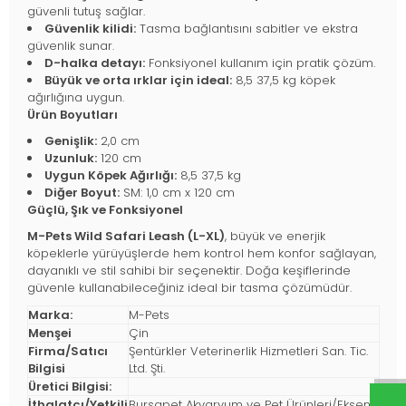
güvenli tutuş sağlar.
Güvenlik kilidi:
Tasma bağlantısını sabitler ve ekstra
güvenlik sunar.
D-halka detayı:
Fonksiyonel kullanım için pratik çözüm.
Büyük ve orta ırklar için ideal:
8,5 37,5 kg köpek
ağırlığına uygun.
Ürün Boyutları
Genişlik:
2,0 cm
Uzunluk:
120 cm
Uygun Köpek Ağırlığı:
8,5 37,5 kg
Diğer Boyut:
SM: 1,0 cm x 120 cm
Güçlü, Şık ve Fonksiyonel
M-Pets Wild Safari Leash (L-XL)
, büyük ve enerjik
köpeklerle yürüyüşlerde hem kontrol hem konfor sağlayan,
dayanıklı ve stil sahibi bir seçenektir. Doğa keşiflerinde
güvenle kullanabileceğiniz ideal bir tasma çözümüdür.
Marka:
M-Pets
Menşei
Çin
Firma/Satıcı
Şentürkler Veterinerlik Hizmetleri San. Tic.
Bilgisi
Ltd. Şti.
Üretici Bilgisi:
İthalatçı/Yetkili
Bursapet Akvaryum ve Pet Ürünleri/Eksen