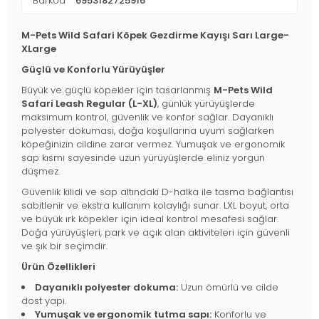
Barkod
6953182725916
M-Pets Wild Safari Köpek Gezdirme Kayışı Sarı Large-
XLarge
Güçlü ve Konforlu Yürüyüşler
Büyük ve güçlü köpekler için tasarlanmış
M-Pets Wild
Safari Leash Regular (L-XL)
, günlük yürüyüşlerde
maksimum kontrol, güvenlik ve konfor sağlar. Dayanıklı
polyester dokuması, doğa koşullarına uyum sağlarken
köpeğinizin cildine zarar vermez. Yumuşak ve ergonomik
sap kısmı sayesinde uzun yürüyüşlerde eliniz yorgun
düşmez.
Güvenlik kilidi ve sap altındaki D-halka ile tasma bağlantısı
sabitlenir ve ekstra kullanım kolaylığı sunar. LXL boyut, orta
ve büyük ırk köpekler için ideal kontrol mesafesi sağlar.
Doğa yürüyüşleri, park ve açık alan aktiviteleri için güvenli
ve şık bir seçimdir.
Ürün Özellikleri
Dayanıklı polyester dokuma:
Uzun ömürlü ve cilde
dost yapı.
Yumuşak ve ergonomik tutma sapı:
Konforlu ve