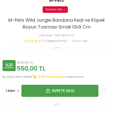
M-Pets
Tümünü Gör
M-Pets Wild Jungle Bandana Kedi ve Köpek
Boyun Tasması Small 13x9 Cm
Ürün Kodu :
244-58037.02
(0 Değerlendirme)
Yorum Yap
800,00
TL
%31
550,00
TL
INDIRIMLI
Bu ürünü satın alarak
22.00
TL Para Puan
kazanırsınız!
SEPETE EKLE