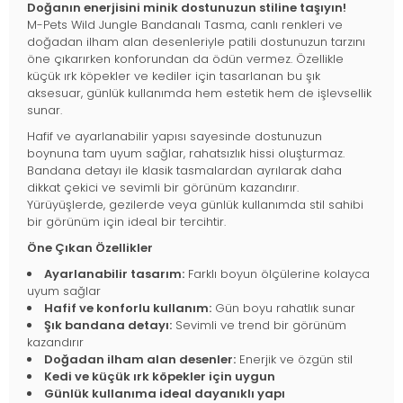
Doğanın enerjisini minik dostunuzun stiline taşıyın!
M-Pets Wild Jungle Bandanalı Tasma, canlı renkleri ve
doğadan ilham alan desenleriyle patili dostunuzun tarzını
öne çıkarırken konforundan da ödün vermez. Özellikle
küçük ırk köpekler ve kediler için tasarlanan bu şık
aksesuar, günlük kullanımda hem estetik hem de işlevsellik
sunar.
Hafif ve ayarlanabilir yapısı sayesinde dostunuzun
boynuna tam uyum sağlar, rahatsızlık hissi oluşturmaz.
Bandana detayı ile klasik tasmalardan ayrılarak daha
dikkat çekici ve sevimli bir görünüm kazandırır.
Yürüyüşlerde, gezilerde veya günlük kullanımda stil sahibi
bir görünüm için ideal bir tercihtir.
Öne Çıkan Özellikler
Ayarlanabilir tasarım:
Farklı boyun ölçülerine kolayca
uyum sağlar
Hafif ve konforlu kullanım:
Gün boyu rahatlık sunar
Şık bandana detayı:
Sevimli ve trend bir görünüm
kazandırır
Doğadan ilham alan desenler:
Enerjik ve özgün stil
Kedi ve küçük ırk köpekler için uygun
Günlük kullanıma ideal dayanıklı yapı