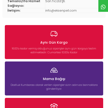
Temsilci/İfa Hizmet
San.Tic.Ltd.Şti.
Sağlayıcı:
İletişim:
info@eksenpet.com
Aynı Gün Kargo
16:00’a kadar vermiş olduğunuz siparişler aynı gün kargoya teslim
edilmektedir. Cumartesi 10:00'a Kadar
Mama Bağışı
Dostluk Kumbarası olarak verilen siparişler sizin adınıza barınaklara
gönderiliyor.