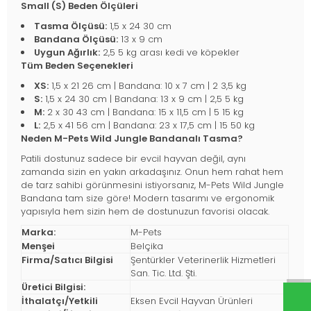
Small (S) Beden Ölçüleri
Tasma Ölçüsü:
1,5 x 24 30 cm
Bandana Ölçüsü:
13 x 9 cm
Uygun Ağırlık:
2,5 5 kg arası kedi ve köpekler
Tüm Beden Seçenekleri
XS:
1,5 x 21 26 cm | Bandana: 10 x 7 cm | 2 3,5 kg
S:
1,5 x 24 30 cm | Bandana: 13 x 9 cm | 2,5 5 kg
M:
2 x 30 43 cm | Bandana: 15 x 11,5 cm | 5 15 kg
L:
2,5 x 41 56 cm | Bandana: 23 x 17,5 cm | 15 50 kg
Neden M-Pets Wild Jungle Bandanalı Tasma?
Patili dostunuz sadece bir evcil hayvan değil, aynı
zamanda sizin en yakın arkadaşınız. Onun hem rahat hem
de tarz sahibi görünmesini istiyorsanız, M-Pets Wild Jungle
Bandana tam size göre! Modern tasarımı ve ergonomik
yapısıyla hem sizin hem de dostunuzun favorisi olacak.
Marka:
M-Pets
Menşei
Belçika
Firma/Satıcı Bilgisi
Şentürkler Veterinerlik Hizmetleri
San. Tic. Ltd. Şti.
Üretici Bilgisi:
İthalatçı/Yetkili
Eksen Evcil Hayvan Ürünleri