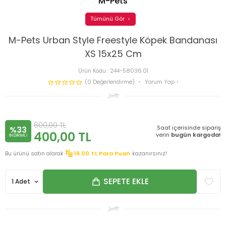
M-Pets
Tümünü Gör
M-Pets Urban Style Freestyle Köpek Bandanası
XS 15x25 Cm
Ürün Kodu :
244-58036.01
(0 Değerlendirme)
Yorum Yap
600,00
TL
Saat içerisinde sipariş
%33
400,00
TL
verin
bugün kargoda!
INDIRIMLI
Bu ürünü satın alarak
16.00
TL Para Puan
kazanırsınız!
SEPETE EKLE