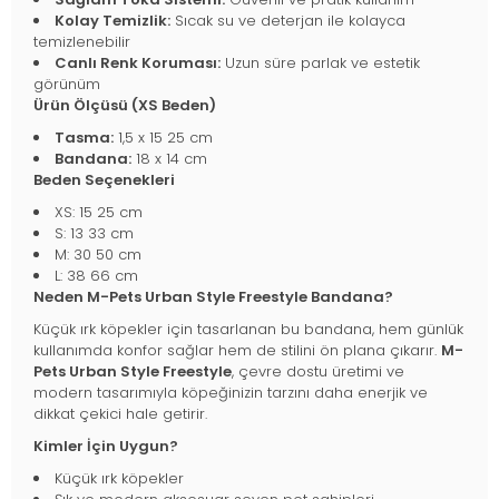
Kolay Temizlik:
Sıcak su ve deterjan ile kolayca
temizlenebilir
Canlı Renk Koruması:
Uzun süre parlak ve estetik
görünüm
Ürün Ölçüsü (XS Beden)
Tasma:
1,5 x 15 25 cm
Bandana:
18 x 14 cm
Beden Seçenekleri
XS: 15 25 cm
S: 13 33 cm
M: 30 50 cm
L: 38 66 cm
Neden M-Pets Urban Style Freestyle Bandana?
Küçük ırk köpekler için tasarlanan bu bandana, hem günlük
kullanımda konfor sağlar hem de stilini ön plana çıkarır.
M-
Pets Urban Style Freestyle
, çevre dostu üretimi ve
modern tasarımıyla köpeğinizin tarzını daha enerjik ve
dikkat çekici hale getirir.
Kimler İçin Uygun?
Küçük ırk köpekler