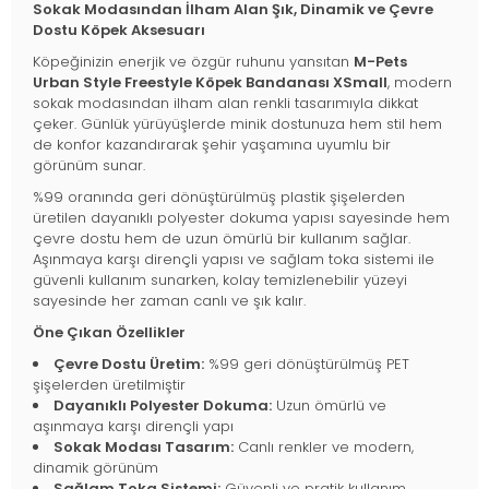
Sokak Modasından İlham Alan Şık, Dinamik ve Çevre
Dostu Köpek Aksesuarı
Köpeğinizin enerjik ve özgür ruhunu yansıtan
M-Pets
Urban Style Freestyle Köpek Bandanası XSmall
, modern
sokak modasından ilham alan renkli tasarımıyla dikkat
çeker. Günlük yürüyüşlerde minik dostunuza hem stil hem
de konfor kazandırarak şehir yaşamına uyumlu bir
görünüm sunar.
%99 oranında geri dönüştürülmüş plastik şişelerden
üretilen dayanıklı polyester dokuma yapısı sayesinde hem
çevre dostu hem de uzun ömürlü bir kullanım sağlar.
Aşınmaya karşı dirençli yapısı ve sağlam toka sistemi ile
güvenli kullanım sunarken, kolay temizlenebilir yüzeyi
sayesinde her zaman canlı ve şık kalır.
Öne Çıkan Özellikler
Çevre Dostu Üretim:
%99 geri dönüştürülmüş PET
şişelerden üretilmiştir
Dayanıklı Polyester Dokuma:
Uzun ömürlü ve
aşınmaya karşı dirençli yapı
Sokak Modası Tasarım:
Canlı renkler ve modern,
dinamik görünüm
Sağlam Toka Sistemi:
Güvenli ve pratik kullanım