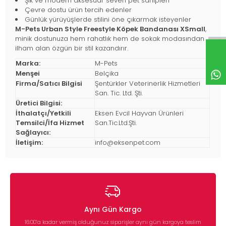
Şık ve modern aksesuar seven pet sahipleri
Çevre dostu ürün tercih edenler
Günlük yürüyüşlerde stilini öne çıkarmak isteyenler
M-Pets Urban Style Freestyle Köpek Bandanası XSmall
,
minik dostunuza hem rahatlık hem de sokak modasından
ilham alan özgün bir stil kazandırır.
Marka:
M-Pets
Menşei
Belçika
Firma/Satıcı Bilgisi
Şentürkler Veterinerlik Hizmetleri
San. Tic. Ltd. Şti.
Üretici Bilgisi:
İthalatçı/Yetkili
Eksen Evcil Hayvan Ürünleri
Temsilci/İfa Hizmet
San.Tic.Ltd.Şti.
Sağlayıcı:
İletişim:
info@eksenpet.com
Aynı Gün Kargo
16:00’a kadar vermiş olduğunuz siparişler aynı gün kargoya teslim