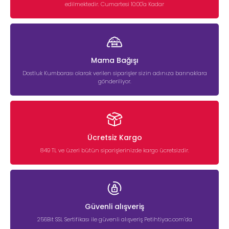
edilmektedir. Cumartesi 10:00'a Kadar
Mama Bağışı
Dostluk Kumbarası olarak verilen siparişler sizin adınıza barınaklara
gönderiliyor.
Ücretsiz Kargo
849 TL ve üzeri bütün siparişlerinizde kargo ücretsizdir.
Güvenli alışveriş
256Bit SSL Sertifikası ile güvenli alışveriş Petihtiyac.com’da