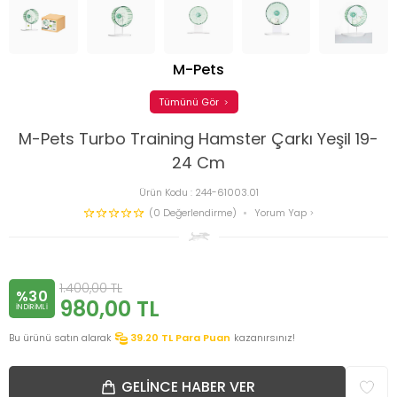
M-Pets
Tümünü Gör
M-Pets Turbo Training Hamster Çarkı Yeşil 19-
24 Cm
Ürün Kodu :
244-61003.01
(0 Değerlendirme)
Yorum Yap
1.400,00
TL
%30
980,00
TL
INDIRIMLI
Bu ürünü satın alarak
39.20
TL Para Puan
kazanırsınız!
GELINCE HABER VER