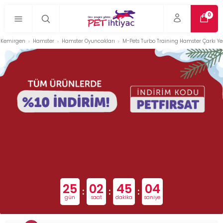
0
Kemirgen
Hamster
Hamster Oyuncakları
M-Pets Turbo Training Hamster Çarkı Ye
25
02
45
03
:
:
:
gün
saat
dakika
saniye