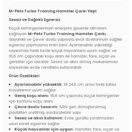
M-Pets Turbo Training Hamster Çarkı Yeşil
Sessiz ve Sağlıklı Egzersiz
Küçük kemirgenlerinizin enerjisini güvenle atmasını
sağlayan
M-Pets Turbo Training Hamster Çarkı
,
dayanıklı ve çevre dostu yapısıyla evcil dostlarınızın sağlıklı
egzersiz yapmasına imkn tanır. Ayarlanabilir yüksekliği
sayesinde farklı türde küçük hayvanlara uyum sağlar ve
16,6 cm çapındaki koşu alanı ile hamster, fare, sıçan ve
gerbiller için idealdir. Sessiz ve akıcı dönüş mekanizması
sayesinde evde rahatlıkla kullanılabilir.
Ürün Özellikleri
Ayarlanabilir yükseklik:
19 24,5 cm arası farklı kafes
boyutlarına uyum sağlar.
Geniş koşu alanı:
16,6 cm çapında, küçük kemirgenler
için konforlu koşu alanı.
Çevre dostu tasarım:
%99 geri dönüştürülmüş
plastikten üretilmiş, sürdürülebilir yapı.
Sessiz ve akıcı kullanım:
Evde gürültü yaratmadan
uzun süreli egzersiz sağlar.
Küçük hayvanlar için uygun:
Hamster, fare, sıçan ve