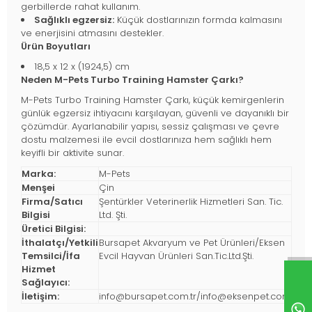
gerbillerde rahat kullanım.
Sağlıklı egzersiz:
Küçük dostlarınızın formda kalmasını
ve enerjisini atmasını destekler.
Ürün Boyutları
18,5 x 12 x (1924,5) cm
Neden M-Pets Turbo Training Hamster Çarkı?
M-Pets Turbo Training Hamster Çarkı, küçük kemirgenlerin
günlük egzersiz ihtiyacını karşılayan, güvenli ve dayanıklı bir
çözümdür. Ayarlanabilir yapısı, sessiz çalışması ve çevre
dostu malzemesi ile evcil dostlarınıza hem sağlıklı hem
keyifli bir aktivite sunar.
Marka:
M-Pets
Menşei
Çin
Firma/Satıcı
Şentürkler Veterinerlik Hizmetleri San. Tic.
Bilgisi
Ltd. Şti.
Üretici Bilgisi:
İthalatçı/Yetkili
Bursapet Akvaryum ve Pet Ürünleri/Eksen
Temsilci/İfa
Evcil Hayvan Ürünleri San.Tic.Ltd.Şti.
Hizmet
Sağlayıcı:
İletişim:
info@bursapet.com.tr
/
info@eksenpet.com