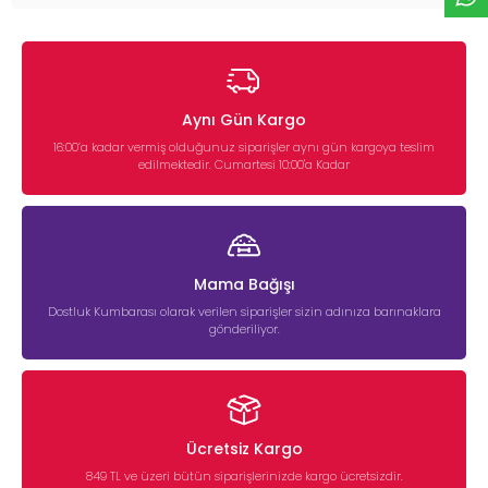
Aynı Gün Kargo
16:00’a kadar vermiş olduğunuz siparişler aynı gün kargoya teslim
edilmektedir. Cumartesi 10:00'a Kadar
Mama Bağışı
Dostluk Kumbarası olarak verilen siparişler sizin adınıza barınaklara
gönderiliyor.
Ücretsiz Kargo
849 TL ve üzeri bütün siparişlerinizde kargo ücretsizdir.