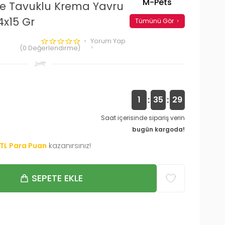
M-Pets
 ve Tavuklu Krema Yavru
x15 Gr
Tümünü Gör
Yorum Yap
(0 Değerlendirme)
:
:
1
35
28
Saat içerisinde sipariş verin
bugün kargoda!
TL Para Puan
kazanırsınız!
SEPETE EKLE