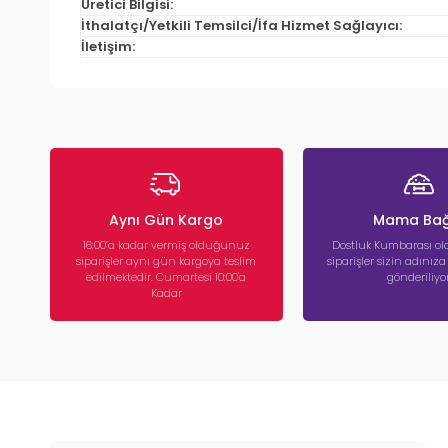
Üretici Bilgisi:
İthalatçı/Yetkili Temsilci/İfa Hizmet Sağlayıcı:
İletişim:
Aynı Gün Kargo
Mama Bağ
16:00’a kadar vermiş olduğunuz
Dostluk Kumbarası ola
siparişler aynı gün kargoya teslim
siparişler sizin adınız
edilmektedir. Cumartesi 10:00'a
gönderiliyor
Kadar