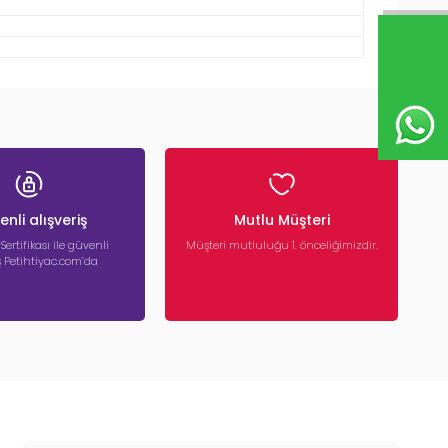
nli alışveriş
Mutlu Müşteri
 Sertifikası ile güvenli
Müşteri mutluluğu 1. önceliğimizdir.
iş Petihtiyac.com’da