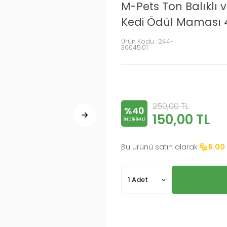
M-Pets Ton Balıklı
Kedi Ödül Maması 4
Ürün Kodu :
244-
30045.01
250,00
TL
%40
150,00
TL
INDIRIMLI
Bu ürünü satın alarak
6.00