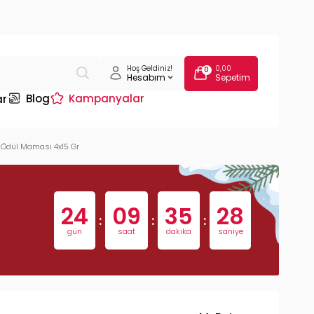
Hoş Geldiniz!
0,00
0
Hesabım
Sepetim
Blog
Kampanyalar
ar
i Ödül Maması 4x15 Gr
24
09
35
27
:
:
:
gün
saat
dakika
saniye