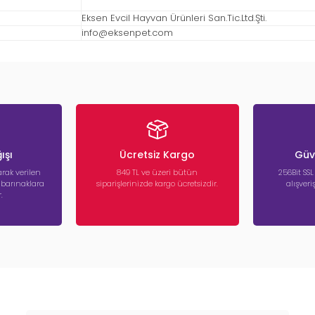
Eksen Evcil Hayvan Ürünleri San.Tic.Ltd.Şti.
info@eksenpet.com
ışı
Ücretsiz Kargo
Güve
rak verilen
849 TL ve üzeri bütün
256Bit SSL
a barınaklara
siparişlerinizde kargo ücretsizdir.
alışver
.