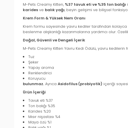
M-Pets Creamy Kitten,
%37 tavuk eti ve %35 ton balığı
i
karides
ve
balık yağı
, beyin gelişimi ve bilişsel fonks
Krem Form & Yüksek Nem Oranı
Krem formu sayesinde yavru kediler tarafından kolayca tü
beslenme alışkanlığı kazanmalarına yardımcı olur. Özelli
Doğal, Güvenli ve Dengeli İçerik
M-Pets Creamy Kitten Yavru Kedi Ödülü, yavru kedilerin h
Tuz
Şeker
Yapay aroma
Renklendirici
Koruyucu
bulunmaz.
Ayrıca
Asidofilus (probiyotik)
içeriği sayes
Ürün İçeriği
Tavuk eti %37
Ton balığı %35
Karides %20
Mısır nişastası %4
Maya özü %1
Balık yağı %1