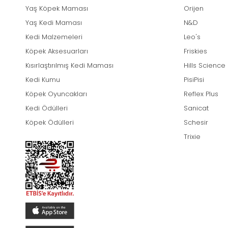
Yaş Köpek Maması
Orijen
Yaş Kedi Maması
N&D
Kedi Malzemeleri
Leo's
Köpek Aksesuarları
Friskies
Kısırlaştırılmış Kedi Maması
Hills Science
Kedi Kumu
PisiPisi
Köpek Oyuncakları
Reflex Plus
Kedi Ödülleri
Sanicat
Köpek Ödülleri
Schesir
Trixie