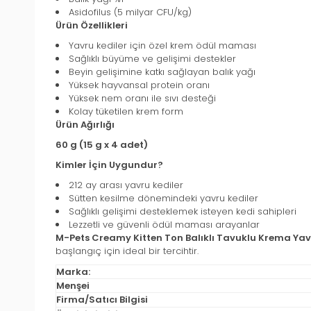
Asidofilus (5 milyar CFU/kg)
Ürün Özellikleri
Yavru kediler için özel krem ödül maması
Sağlıklı büyüme ve gelişimi destekler
Beyin gelişimine katkı sağlayan balık yağı
Yüksek hayvansal protein oranı
Yüksek nem oranı ile sıvı desteği
Kolay tüketilen krem form
Ürün Ağırlığı
60 g (15 g x 4 adet)
Kimler İçin Uygundur?
212 ay arası yavru kediler
Sütten kesilme dönemindeki yavru kediler
Sağlıklı gelişimi desteklemek isteyen kedi sahipleri
Lezzetli ve güvenli ödül maması arayanlar
M-Pets Creamy Kitten Ton Balıklı Tavuklu Krema Ya
başlangıç için ideal bir tercihtir.
Marka:
Menşei
Firma/Satıcı Bilgisi