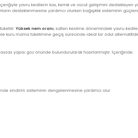
çeriğiyle yavru kedilerin kas, kemik ve vücut gelişimini destekleyen yü
iyonların desteklenmesine yardımcı olurken bağışıklık sisteminin güçlen
ketilir.
Yüksek nem oranı
, sütten kesilme dönemindeki yavru kedilerin
kle kuru mama tüketimine geçiş sürecinde ideal bir ödül alternatifidir
assas yapısı göz önünde bulundurularak hazırlanmıştır. İçeriğinde:
inde sindirim sisteminin dengelenmesine yardımcı olur.