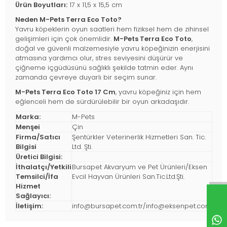
Ürün Boyutları:
17 x 11,5 x 15,5 cm
Neden M-Pets Terra Eco Toto?
Yavru köpeklerin oyun saatleri hem fiziksel hem de zihinsel
gelişimleri için çok önemlidir.
M-Pets Terra Eco Toto
,
doğal ve güvenli malzemesiyle yavru köpeğinizin enerjisini
atmasına yardımcı olur, stres seviyesini düşürür ve
çiğneme içgüdüsünü sağlıklı şekilde tatmin eder. Aynı
zamanda çevreye duyarlı bir seçim sunar.
M-Pets Terra Eco Toto 17 Cm
, yavru köpeğiniz için hem
eğlenceli hem de sürdürülebilir bir oyun arkadaşıdır.
Marka:
M-Pets
Menşei
Çin
Firma/Satıcı
Şentürkler Veterinerlik Hizmetleri San. Tic.
Bilgisi
Ltd. Şti.
Üretici Bilgisi:
İthalatçı/Yetkili
Bursapet Akvaryum ve Pet Ürünleri/Eksen
Temsilci/İfa
Evcil Hayvan Ürünleri San.Tic.Ltd.Şti.
Hizmet
Sağlayıcı:
İletişim:
info@bursapet.com.tr
/
info@eksenpet.com