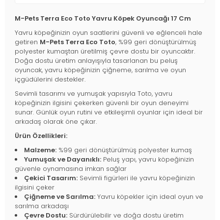
M-Pets Terra Eco Toto Yavru Köpek Oyuncağı 17 Cm
Yavru köpeğinizin oyun saatlerini güvenli ve eğlenceli hale
getiren
M-Pets Terra Eco Toto
, %99 geri dönüştürülmüş
polyester kumaştan üretilmiş çevre dostu bir oyuncaktır.
Doğa dostu üretim anlayışıyla tasarlanan bu peluş
oyuncak, yavru köpeğinizin çiğneme, sarılma ve oyun
içgüdülerini destekler.
Sevimli tasarımı ve yumuşak yapısıyla Toto, yavru
köpeğinizin ilgisini çekerken güvenli bir oyun deneyimi
sunar. Günlük oyun rutini ve etkileşimli oyunlar için ideal bir
arkadaş olarak öne çıkar.
Ürün Özellikleri:
Malzeme:
%99 geri dönüştürülmüş polyester kumaş
Yumuşak ve Dayanıklı:
Peluş yapı, yavru köpeğinizin
güvenle oynamasına imkan sağlar
Çekici Tasarım:
Sevimli figürleri ile yavru köpeğinizin
ilgisini çeker
Çiğneme ve Sarılma:
Yavru köpekler için ideal oyun ve
sarılma arkadaşı
Çevre Dostu:
Sürdürülebilir ve doğa dostu üretim