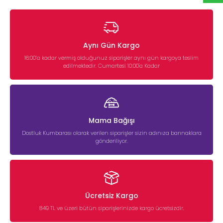
Aynı Gün Kargo
16:00’a kadar vermiş olduğunuz siparişler aynı gün kargoya teslim
edilmektedir. Cumartesi 10:00'a Kadar
Mama Bağışı
Dostluk Kumbarası olarak verilen siparişler sizin adınıza barınaklara
gönderiliyor.
Ücretsiz Kargo
849 TL ve üzeri bütün siparişlerinizde kargo ücretsizdir.