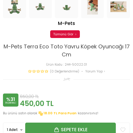
M-Pets
Tümünü Gör
M-Pets Terra Eco Toto Yavru Köpek Oyuncağı 17
Cm
Ürün Kodu :
244-50022.01
(0 Değerlendirme)
Yorum Yap
650,00
TL
%31
450,00
TL
INDIRIMLI
Bu ürünü satın alarak
18.00
TL Para Puan
kazanırsınız!
SEPETE EKLE