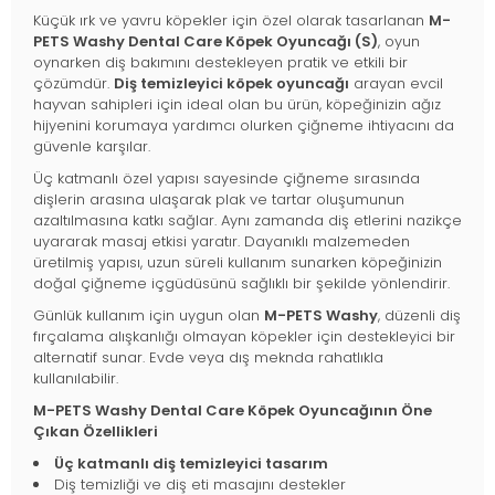
Küçük ırk ve yavru köpekler için özel olarak tasarlanan
M-
PETS Washy Dental Care Köpek Oyuncağı (S)
, oyun
oynarken diş bakımını destekleyen pratik ve etkili bir
çözümdür.
Diş temizleyici köpek oyuncağı
arayan evcil
hayvan sahipleri için ideal olan bu ürün, köpeğinizin ağız
hijyenini korumaya yardımcı olurken çiğneme ihtiyacını da
güvenle karşılar.
Üç katmanlı özel yapısı sayesinde çiğneme sırasında
dişlerin arasına ulaşarak plak ve tartar oluşumunun
azaltılmasına katkı sağlar. Aynı zamanda diş etlerini nazikçe
uyararak masaj etkisi yaratır. Dayanıklı malzemeden
üretilmiş yapısı, uzun süreli kullanım sunarken köpeğinizin
doğal çiğneme içgüdüsünü sağlıklı bir şekilde yönlendirir.
Günlük kullanım için uygun olan
M-PETS Washy
, düzenli diş
fırçalama alışkanlığı olmayan köpekler için destekleyici bir
alternatif sunar. Evde veya dış meknda rahatlıkla
kullanılabilir.
M-PETS Washy Dental Care Köpek Oyuncağının Öne
Çıkan Özellikleri
Üç katmanlı diş temizleyici tasarım
Diş temizliği ve diş eti masajını destekler