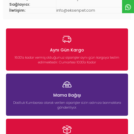
Sağlayıcı:
İletişim:
info@eksenpet.com
Aynı Gün Kargo
16:00’a kadar vermiş olduğunuz siparişler aynı gün kargoya teslim
edilmektedir. Cumartesi 10:00'a Kadar
Mama Bağışı
Dostluk Kumbarası olarak verilen siparişler sizin adınıza barınaklara
gönderiliyor.