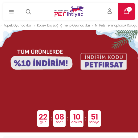
0
Köpek Oyuncakları
Köpek Diş Sağlığı ve İp Oyuncaklar
M-Pets Termoplastik Kauçu
22
08
10
50
:
:
:
gün
saat
dakika
saniye