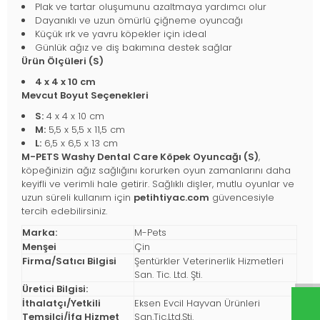
Plak ve tartar oluşumunu azaltmaya yardımcı olur
Dayanıklı ve uzun ömürlü çiğneme oyuncağı
Küçük ırk ve yavru köpekler için ideal
Günlük ağız ve diş bakımına destek sağlar
Ürün Ölçüleri (S)
4 x 4 x 10 cm
Mevcut Boyut Seçenekleri
S:
4 x 4 x 10 cm
M:
5,5 x 5,5 x 11,5 cm
L:
6,5 x 6,5 x 13 cm
M-PETS Washy Dental Care Köpek Oyuncağı (S)
,
köpeğinizin ağız sağlığını korurken oyun zamanlarını daha
keyifli ve verimli hale getirir. Sağlıklı dişler, mutlu oyunlar ve
uzun süreli kullanım için
petihtiyac.com
güvencesiyle
tercih edebilirsiniz.
Marka:
M-Pets
Menşei
Çin
Firma/Satıcı Bilgisi
Şentürkler Veterinerlik Hizmetleri
San. Tic. Ltd. Şti.
Üretici Bilgisi:
İthalatçı/Yetkili
Eksen Evcil Hayvan Ürünleri
Temsilci/İfa Hizmet
San.Tic.Ltd.Şti.