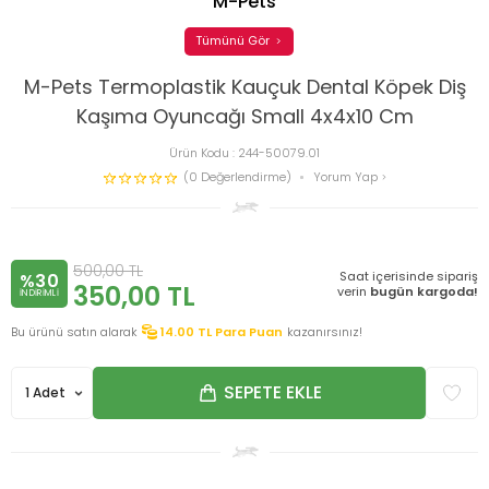
M-Pets
Tümünü Gör
M-Pets Termoplastik Kauçuk Dental Köpek Diş
Kaşıma Oyuncağı Small 4x4x10 Cm
Ürün Kodu :
244-50079.01
(0 Değerlendirme)
Yorum Yap
500,00
TL
Saat içerisinde sipariş
%30
350,00
TL
verin
bugün kargoda!
INDIRIMLI
Bu ürünü satın alarak
14.00
TL Para Puan
kazanırsınız!
SEPETE EKLE