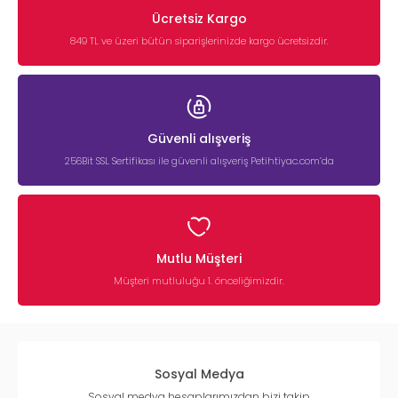
Ücretsiz Kargo
849 TL ve üzeri bütün siparişlerinizde kargo ücretsizdir.
Güvenli alışveriş
256Bit SSL Sertifikası ile güvenli alışveriş Petihtiyac.com’da
Mutlu Müşteri
Müşteri mutluluğu 1. önceliğimizdir.
Sosyal Medya
Sosyal medya hesaplarımızdan bizi takip