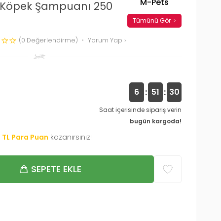
M-Pets
ü Köpek Şampuanı 250
Tümünü Gör
(0 Değerlendirme)
Yorum Yap
:
:
6
51
29
Saat içerisinde sipariş verin
bugün kargoda!
0
TL Para Puan
kazanırsınız!
SEPETE EKLE