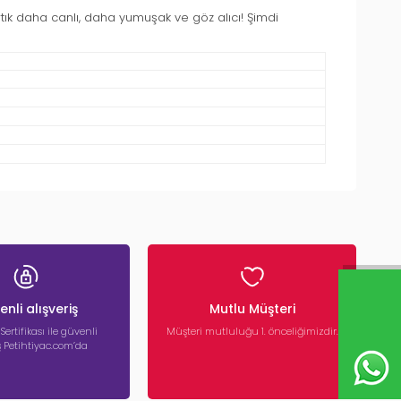
artık daha canlı, daha yumuşak ve göz alıcı! Şimdi
nli alışveriş
Mutlu Müşteri
 Sertifikası ile güvenli
Müşteri mutluluğu 1. önceliğimizdir.
iş Petihtiyac.com’da