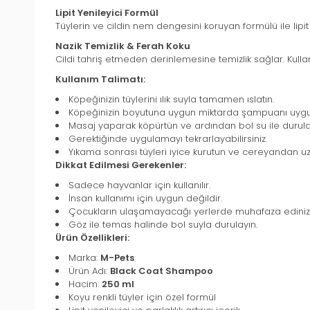
Lipit Yenileyici Formül
Tüylerin ve cildin nem dengesini koruyan formülü ile lipit
Nazik Temizlik & Ferah Koku
Cildi tahriş etmeden derinlemesine temizlik sağlar. Kull
Kullanım Talimatı:
Köpeğinizin tüylerini ılık suyla tamamen ıslatın.
Köpeğinizin boyutuna uygun miktarda şampuanı uygu
Masaj yaparak köpürtün ve ardından bol su ile durula
Gerektiğinde uygulamayı tekrarlayabilirsiniz.
Yıkama sonrası tüyleri iyice kurutun ve cereyandan uz
Dikkat Edilmesi Gerekenler:
Sadece hayvanlar için kullanılır.
İnsan kullanımı için uygun değildir.
Çocukların ulaşamayacağı yerlerde muhafaza ediniz
Göz ile temas halinde bol suyla durulayın.
Ürün Özellikleri:
Marka:
M-Pets
Ürün Adı:
Black Coat Shampoo
Hacim:
250 ml
Koyu renkli tüyler için özel formül