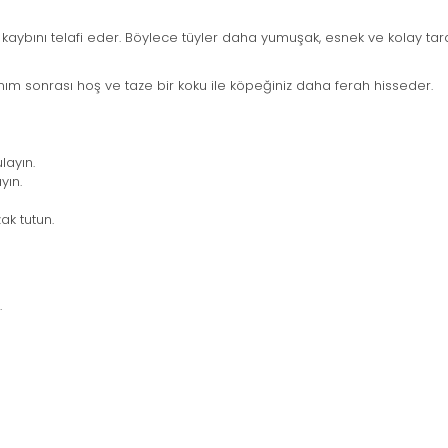
 kaybını telafi eder. Böylece tüyler daha yumuşak, esnek ve kolay taran
anım sonrası hoş ve taze bir koku ile köpeğiniz daha ferah hisseder.
layın.
yın.
ak tutun.
.