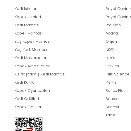
Kedi İsimleri
Royal Canin 
Köpek İsimleri
Royal Canin 
Kedi Maması
Pro Plan
Köpek Maması
Acana
Yaş Köpek Maması
Orijen
Yaş Kedi Maması
N&D
Kedi Malzemeleri
Leo's
Köpek Aksesuarları
Friskies
Kısırlaştırılmış Kedi Maması
Hills Science
Kedi Kumu
PisiPisi
Köpek Oyuncakları
Reflex Plus
Kedi Ödülleri
Sanicat
Köpek Ödülleri
Schesir
Trixie