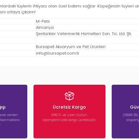
nlardaki tüylerin ihtiyacı olan özel bakımı sağlar. Köpeğinizin tüyleri 
ını ortaya çıkarın!
M-Pets
Almanya
Şentürkler Veterinerlik Hizmetleri San. Tic. Ltd. Şti.
Bursapet Akvaryum ve Pet Ürünleri
info@bursapet.com.tr
ışı
Ücretsiz Kargo
Güve
rak verilen
849 TL ve üzeri bütün
256Bit SSL
a barınaklara
siparişlerinizde kargo ücretsizdir.
alışver
.