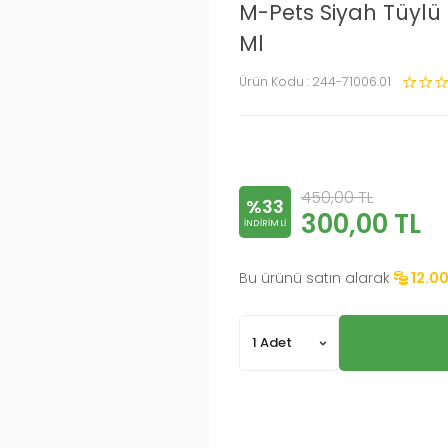
M-Pets Siyah Tüyl
Ml
Ürün Kodu :
244-71006.01
450,00
TL
%33
300,00
TL
INDIRIMLI
Bu ürünü satın alarak
12.0