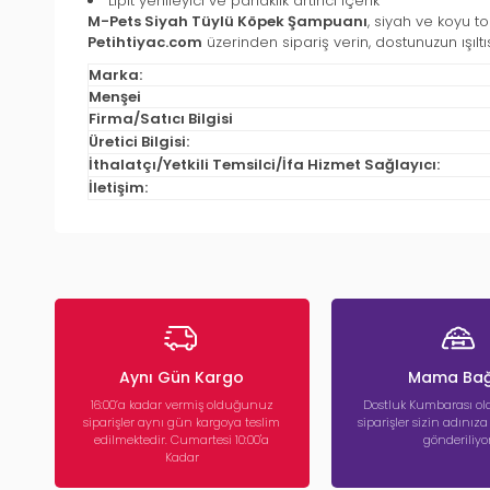
Lipit yenileyici ve parlaklık artırıcı içerik
M-Pets Siyah Tüylü Köpek Şampuanı
, siyah ve koyu to
Petihtiyac.com
üzerinden sipariş verin, dostunuzun ışıltıs
Marka:
Menşei
Firma/Satıcı Bilgisi
Üretici Bilgisi:
İthalatçı/Yetkili Temsilci/İfa Hizmet Sağlayıcı:
İletişim:
Aynı Gün Kargo
Mama Bağ
16:00’a kadar vermiş olduğunuz
Dostluk Kumbarası ola
siparişler aynı gün kargoya teslim
siparişler sizin adınız
edilmektedir. Cumartesi 10:00'a
gönderiliyor
Kadar