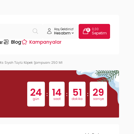
Hoş Geldiniz!
0,00
0
Hesabım
Sepetim
Blog
Kampanyalar
ar
ts Siyah Tüylü Köpek Şampuanı 250 Ml
24
14
51
28
:
:
:
gün
saat
dakika
saniye