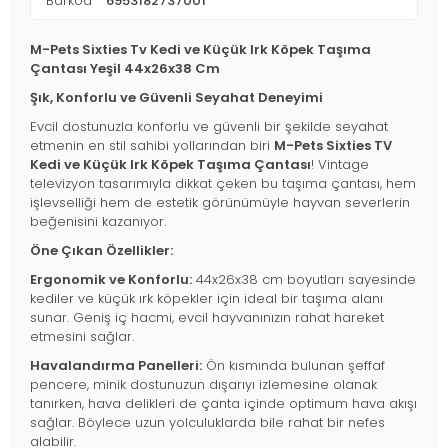
Barkod
6953182737001
M-Pets Sixties Tv Kedi ve Küçük Irk Köpek Taşıma
Çantası Yeşil 44x26x38 Cm
Şık, Konforlu ve Güvenli Seyahat Deneyimi
Evcil dostunuzla konforlu ve güvenli bir şekilde seyahat
etmenin en stil sahibi yollarından biri
M-Pets Sixties TV
Kedi ve Küçük Irk Köpek Taşıma Çantası
! Vintage
televizyon tasarımıyla dikkat çeken bu taşıma çantası, hem
işlevselliği hem de estetik görünümüyle hayvan severlerin
beğenisini kazanıyor.
Öne Çıkan Özellikler:
Ergonomik ve Konforlu:
44x26x38 cm boyutları sayesinde
kediler ve küçük ırk köpekler için ideal bir taşıma alanı
sunar. Geniş iç hacmi, evcil hayvanınızın rahat hareket
etmesini sağlar.
Havalandırma Panelleri:
Ön kısmında bulunan şeffaf
pencere, minik dostunuzun dışarıyı izlemesine olanak
tanırken, hava delikleri de çanta içinde optimum hava akışı
sağlar. Böylece uzun yolculuklarda bile rahat bir nefes
alabilir.