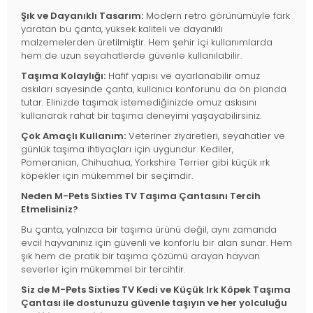
Şık ve Dayanıklı Tasarım:
Modern retro görünümüyle fark
yaratan bu çanta, yüksek kaliteli ve dayanıklı
malzemelerden üretilmiştir. Hem şehir içi kullanımlarda
hem de uzun seyahatlerde güvenle kullanılabilir.
Taşıma Kolaylığı:
Hafif yapısı ve ayarlanabilir omuz
askıları sayesinde çanta, kullanıcı konforunu da ön planda
tutar. Elinizde taşımak istemediğinizde omuz askısını
kullanarak rahat bir taşıma deneyimi yaşayabilirsiniz.
Çok Amaçlı Kullanım:
Veteriner ziyaretleri, seyahatler ve
günlük taşıma ihtiyaçları için uygundur. Kediler,
Pomeranian, Chihuahua, Yorkshire Terrier gibi küçük ırk
köpekler için mükemmel bir seçimdir.
Neden M-Pets Sixties TV Taşıma Çantasını Tercih
Etmelisiniz?
Bu çanta, yalnızca bir taşıma ürünü değil, aynı zamanda
evcil hayvanınız için güvenli ve konforlu bir alan sunar. Hem
şık hem de pratik bir taşıma çözümü arayan hayvan
severler için mükemmel bir tercihtir.
Siz de M-Pets Sixties TV Kedi ve Küçük Irk Köpek Taşıma
Çantası ile dostunuzu güvenle taşıyın ve her yolculuğu