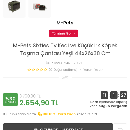
M-Pets
Tümünü Gör
M-Pets Sixties Tv Kedi ve Küçük Irk Köpek
Taşıma Çantası Yeşil 44x26x38 Cm
Ürün Kodu :
244-52012.01
(0 Değerlendirme)
Yorum Yap
11
:
1
:
27
3.790,00
TL
%30
2.654,90
TL
Saat içerisinde sipariş
INDIRIMLI
verin
bugün kargoda!
Bu ürünü satın alarak
106.16
TL Para Puan
kazanırsınız!