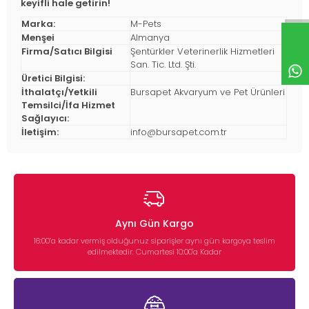
keyifli hale getirin!
Marka:
M-Pets
Menşei
Almanya
Firma/Satıcı Bilgisi
Şentürkler Veterinerlik Hizmetleri
San. Tic. Ltd. Şti.
Üretici Bilgisi:
İthalatçı/Yetkili
Bursapet Akvaryum ve Pet Ürünleri
Temsilci/İfa Hizmet
Sağlayıcı:
İletişim:
info@bursapet.com.tr
Aynı Gün Kargo
16:00’a kadar vermiş olduğunuz siparişler aynı gün kargoya teslim
edilmektedir. Cumartesi 10:00'a Kadar