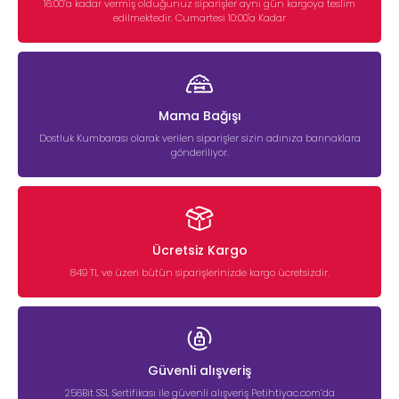
16:00’a kadar vermiş olduğunuz siparişler aynı gün kargoya teslim
edilmektedir. Cumartesi 10:00'a Kadar
Mama Bağışı
Dostluk Kumbarası olarak verilen siparişler sizin adınıza barınaklara
gönderiliyor.
Ücretsiz Kargo
849 TL ve üzeri bütün siparişlerinizde kargo ücretsizdir.
Güvenli alışveriş
256Bit SSL Sertifikası ile güvenli alışveriş Petihtiyac.com’da