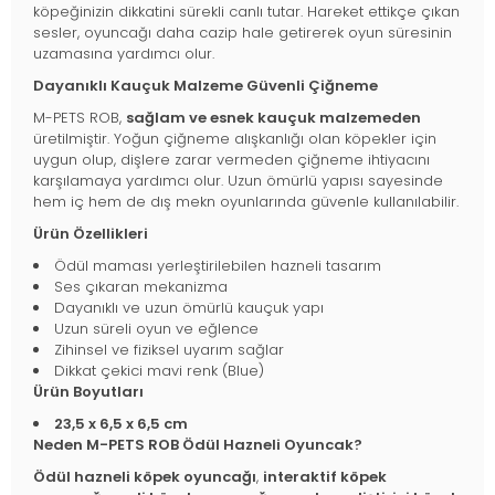
köpeğinizin dikkatini sürekli canlı tutar. Hareket ettikçe çıkan
sesler, oyuncağı daha cazip hale getirerek oyun süresinin
uzamasına yardımcı olur.
Dayanıklı Kauçuk Malzeme Güvenli Çiğneme
M-PETS ROB,
sağlam ve esnek kauçuk malzemeden
üretilmiştir. Yoğun çiğneme alışkanlığı olan köpekler için
uygun olup, dişlere zarar vermeden çiğneme ihtiyacını
karşılamaya yardımcı olur. Uzun ömürlü yapısı sayesinde
hem iç hem de dış mekn oyunlarında güvenle kullanılabilir.
Ürün Özellikleri
Ödül maması yerleştirilebilen hazneli tasarım
Ses çıkaran mekanizma
Dayanıklı ve uzun ömürlü kauçuk yapı
Uzun süreli oyun ve eğlence
Zihinsel ve fiziksel uyarım sağlar
Dikkat çekici mavi renk (Blue)
Ürün Boyutları
23,5 x 6,5 x 6,5 cm
Neden M-PETS ROB Ödül Hazneli Oyuncak?
Ödül hazneli köpek oyuncağı
,
interaktif köpek