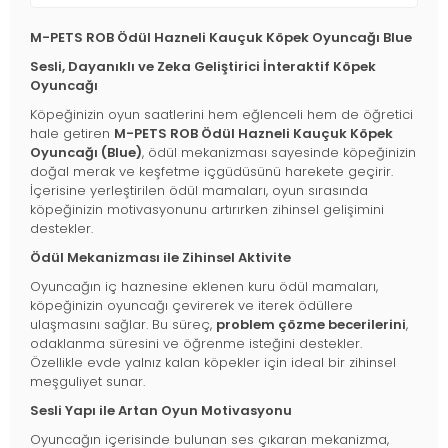
M-PETS ROB Ödül Hazneli Kauçuk Köpek Oyuncağı Blue
Sesli, Dayanıklı ve Zeka Geliştirici İnteraktif Köpek
Oyuncağı
Köpeğinizin oyun saatlerini hem eğlenceli hem de öğretici
hale getiren
M-PETS ROB Ödül Hazneli Kauçuk Köpek
Oyuncağı (Blue)
, ödül mekanizması sayesinde köpeğinizin
doğal merak ve keşfetme içgüdüsünü harekete geçirir.
İçerisine yerleştirilen ödül mamaları, oyun sırasında
köpeğinizin motivasyonunu artırırken zihinsel gelişimini
destekler.
Ödül Mekanizması ile Zihinsel Aktivite
Oyuncağın iç haznesine eklenen kuru ödül mamaları,
köpeğinizin oyuncağı çevirerek ve iterek ödüllere
ulaşmasını sağlar. Bu süreç,
problem çözme becerilerini
,
odaklanma süresini ve öğrenme isteğini destekler.
Özellikle evde yalnız kalan köpekler için ideal bir zihinsel
meşguliyet sunar.
Sesli Yapı ile Artan Oyun Motivasyonu
Oyuncağın içerisinde bulunan ses çıkaran mekanizma,