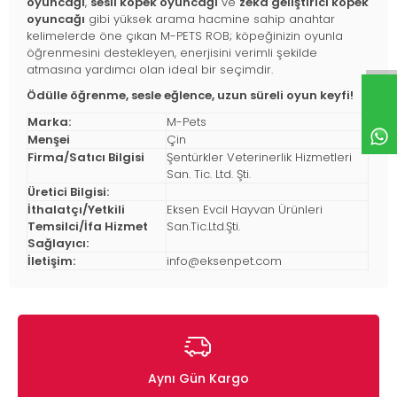
oyuncağı
,
sesli köpek oyuncağı
ve
zeka geliştirici köpek
oyuncağı
gibi yüksek arama hacmine sahip anahtar
kelimelerde öne çıkan M-PETS ROB; köpeğinizin oyunla
öğrenmesini destekleyen, enerjisini verimli şekilde
atmasına yardımcı olan ideal bir seçimdir.
Ödülle öğrenme, sesle eğlence, uzun süreli oyun keyfi!
Marka:
M-Pets
Menşei
Çin
Firma/Satıcı Bilgisi
Şentürkler Veterinerlik Hizmetleri
San. Tic. Ltd. Şti.
Üretici Bilgisi:
İthalatçı/Yetkili
Eksen Evcil Hayvan Ürünleri
Temsilci/İfa Hizmet
San.Tic.Ltd.Şti.
Sağlayıcı:
İletişim:
info@eksenpet.com
Aynı Gün Kargo