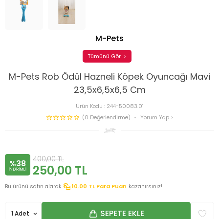
M-Pets
Tümünü Gör
M-Pets Rob Ödül Hazneli Köpek Oyuncağı Mavi
23,5x6,5x6,5 Cm
Ürün Kodu :
244-50083.01
(0 Değerlendirme)
Yorum Yap
400,00
TL
%38
250,00
TL
INDIRIMLI
Bu ürünü satın alarak
10.00
TL Para Puan
kazanırsınız!
SEPETE EKLE