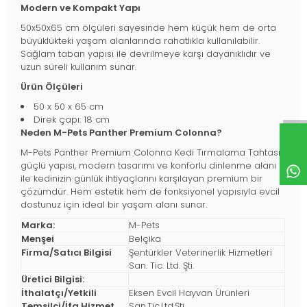
Modern ve Kompakt Yapı
50x50x65 cm ölçüleri sayesinde hem küçük hem de orta
büyüklükteki yaşam alanlarında rahatlıkla kullanılabilir.
Sağlam taban yapısı ile devrilmeye karşı dayanıklıdır ve
uzun süreli kullanım sunar.
Ürün Ölçüleri
50 x 50 x 65 cm
Direk çapı: 18 cm
Neden M-Pets Panther Premium Colonna?
M-Pets Panther Premium Colonna Kedi Tırmalama Tahtası,
güçlü yapısı, modern tasarımı ve konforlu dinlenme alanı
ile kedinizin günlük ihtiyaçlarını karşılayan premium bir
çözümdür. Hem estetik hem de fonksiyonel yapısıyla evcil
dostunuz için ideal bir yaşam alanı sunar.
Marka:
M-Pets
Menşei
Belçika
Firma/Satıcı Bilgisi
Şentürkler Veterinerlik Hizmetleri
San. Tic. Ltd. Şti.
Üretici Bilgisi:
İthalatçı/Yetkili
Eksen Evcil Hayvan Ürünleri
Temsilci/İfa Hizmet
San.Tic.Ltd.Şti.