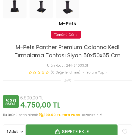
M-Pets
Tümünü Gör
M-Pets Panther Premium Colonna Kedi
Tırmalama Tahtası Siyah 50x50x65 Cm
Ürün Kodu :
244-54033.01
(0 Değerlendirme)
Yorum Yap
6.800,00
TL
%30
4.750,00
TL
INDIRIMLI
Bu ürünü satın alarak
190.00
TL Para Puan
kazanırsınız!
SEPETE EKLE