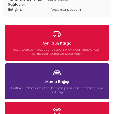
Sağlayıcı:
İletişim:
info@eksenpet.com
Aynı Gün Kargo
16:00’a kadar vermiş olduğunuz siparişler aynı gün kargoya teslim
edilmektedir. Cumartesi 10:00'a Kadar
Mama Bağışı
Dostluk Kumbarası olarak verilen siparişler sizin adınıza barınaklara
gönderiliyor.