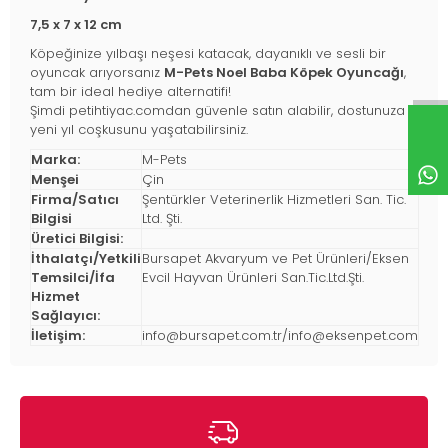
7,5 x 7 x 12 cm
Köpeğinize yılbaşı neşesi katacak, dayanıklı ve sesli bir
oyuncak arıyorsanız
M-Pets Noel Baba Köpek Oyuncağı
,
tam bir ideal hediye alternatifi!
Şimdi petihtiyac.comdan güvenle satın alabilir, dostunuza
yeni yıl coşkusunu yaşatabilirsiniz.
Marka:
M-Pets
Menşei
Çin
Firma/Satıcı
Şentürkler Veterinerlik Hizmetleri San. Tic.
Bilgisi
Ltd. Şti.
Üretici Bilgisi:
İthalatçı/Yetkili
Bursapet Akvaryum ve Pet Ürünleri/Eksen
Temsilci/İfa
Evcil Hayvan Ürünleri San.Tic.Ltd.Şti.
Hizmet
Sağlayıcı:
İletişim:
info@bursapet.com.tr
/
info@eksenpet.com