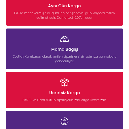
Aynı Gün Kargo
16:00’a kadar vermiş olduğunuz siparişler aynı gün kargoya teslim
edilmektedir. Cumartesi 10:00'a Kadar
Mama Bağışı
Dostluk Kumbarası olarak verilen siparişler sizin adınıza barınaklara
gönderiliyor.
Ücretsiz Kargo
849 TL ve üzeri bütün siparişlerinizde kargo ücretsizdir.