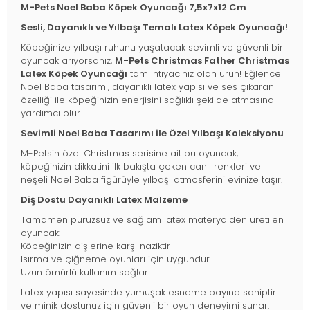
M-Pets Noel Baba Köpek Oyuncağı 7,5x7x12 Cm
Sesli, Dayanıklı ve Yılbaşı Temalı Latex Köpek Oyuncağı!
Köpeğinize yılbaşı ruhunu yaşatacak sevimli ve güvenli bir
oyuncak arıyorsanız,
M-Pets Christmas Father Christmas
Latex Köpek Oyuncağı
tam ihtiyacınız olan ürün! Eğlenceli
Noel Baba tasarımı, dayanıklı latex yapısı ve ses çıkaran
özelliği ile köpeğinizin enerjisini sağlıklı şekilde atmasına
yardımcı olur.
Sevimli Noel Baba Tasarımı ile Özel Yılbaşı Koleksiyonu
M-Petsin özel Christmas serisine ait bu oyuncak,
köpeğinizin dikkatini ilk bakışta çeken canlı renkleri ve
neşeli Noel Baba figürüyle yılbaşı atmosferini evinize taşır.
Diş Dostu Dayanıklı Latex Malzeme
Tamamen pürüzsüz ve sağlam latex materyalden üretilen
oyuncak:
Köpeğinizin dişlerine karşı naziktir
Isırma ve çiğneme oyunları için uygundur
Uzun ömürlü kullanım sağlar
Latex yapısı sayesinde yumuşak esneme payına sahiptir
ve minik dostunuz için güvenli bir oyun deneyimi sunar.