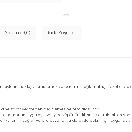
Yorumlar(0)
İade Koşulları
tüylerini nazikçe temizlemek ve bakımını sağlamak için özel olarak fo
cildine zarar vermeden derinlemesine temizlik sunar.
onra şampuanı uygulayın ve iyice köpürtün. Ilık su ile duruladıktan sonra
üreli kullanım sağlar ve profesyonel ya da evde bakım için uygundur.