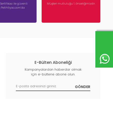
 Sertifikası ile güvenli
Müşteri mutluluğu 1. önceliğimizdir.
iş Petihtiyac.com’da
E-Bülten Aboneliği
Kampanyalardan haberdar olmak
için e-bültene abone olun.