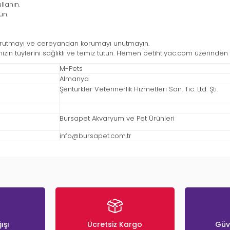
lanın.
ün.
 kurutmayı ve cereyandan korumayı unutmayın.
n tüylerini sağlıklı ve temiz tutun. Hemen petihtiyac.com üzerinden s
M-Pets
Almanya
Şentürkler Veterinerlik Hizmetleri San. Tic. Ltd. Şti.
Bursapet Akvaryum ve Pet Ürünleri
info@bursapet.com.tr
ışı
Ücretsiz Kargo
Güve