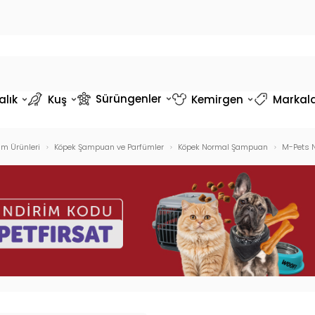
Sürüngenler
alık
Kuş
Kemirgen
Markal
ım Ürünleri
Köpek Şampuan ve Parfümler
Köpek Normal Şampuan
M-Pets N