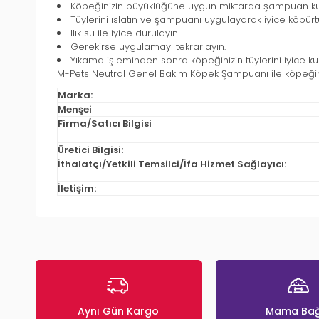
Köpeğinizin büyüklüğüne uygun miktarda şampuan kul
Tüylerini ıslatın ve şampuanı uygulayarak iyice köpürt
Ilık su ile iyice durulayın.
Gerekirse uygulamayı tekrarlayın.
Yıkama işleminden sonra köpeğinizin tüylerini iyice
M-Pets Neutral Genel Bakım Köpek Şampuanı ile köpeğinizi
Marka:
Menşei
Firma/Satıcı Bilgisi
Üretici Bilgisi:
İthalatçı/Yetkili Temsilci/İfa Hizmet Sağlayıcı:
İletişim:
Aynı Gün Kargo
Mama Bağ