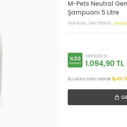
M-Pets Neutral Ge
Şampuanı 5 Litre
Ürün Kodu :
244-71000.01
1.560,00
TL
%30
1.094,90
TL
INDIRIMLI
Bu ürünü satın alarak
43.7
GE