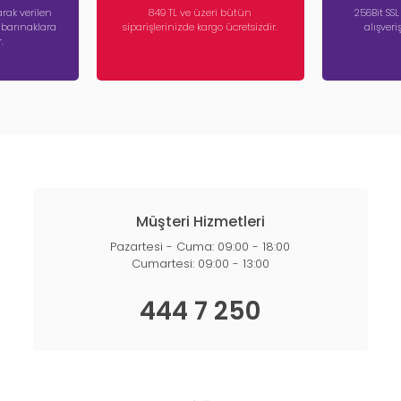
rak verilen
849 TL ve üzeri bütün
256Bit SSL
a barınaklara
siparişlerinizde kargo ücretsizdir.
alışver
.
Müşteri Hizmetleri
Pazartesi - Cuma: 09:00 - 18:00
Cumartesi: 09:00 - 13:00
444 7 250