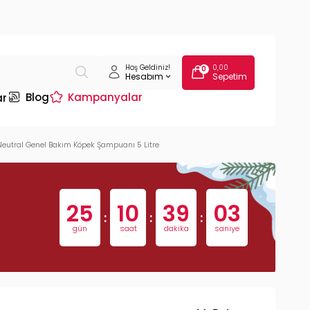
Hoş Geldiniz!
0,00
0
Hesabım
Sepetim
Blog
Kampanyalar
ar
eutral Genel Bakım Köpek Şampuanı 5 Litre
25
10
39
02
:
:
:
gün
saat
dakika
saniye