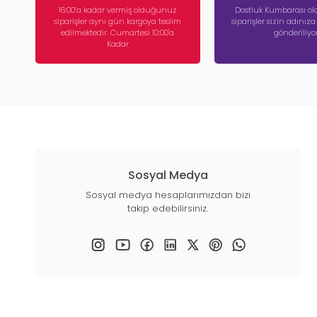
16:00’a kadar vermiş olduğunuz
Dostluk Kumbarası ola
siparişler aynı gün kargoya teslim
siparişler sizin adınız
edilmektedir. Cumartesi 10:00'a
gönderiliyor
Kadar
Sosyal Medya
Sosyal medya hesaplarımızdan bizi
takip edebilirsiniz.