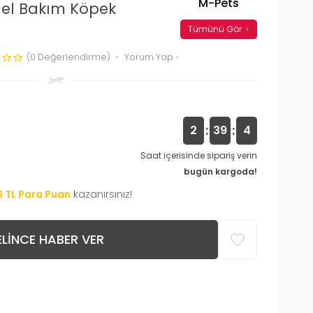
M-Pets
nel Bakım Köpek
Tümünü Gör
(0 Değerlendirme)
Yorum Yap
:
:
2
39
3
Saat içerisinde sipariş verin
bugün kargoda!
6
TL Para Puan
kazanırsınız!
LINCE HABER VER