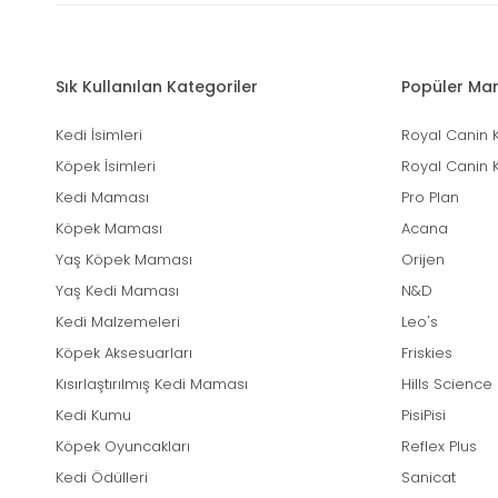
Sık Kullanılan Kategoriler
Popüler Mar
Kedi İsimleri
Royal Canin 
Köpek İsimleri
Royal Canin 
Kedi Maması
Pro Plan
Köpek Maması
Acana
Yaş Köpek Maması
Orijen
Yaş Kedi Maması
N&D
Kedi Malzemeleri
Leo's
Köpek Aksesuarları
Friskies
Kısırlaştırılmış Kedi Maması
Hills Science
Kedi Kumu
PisiPisi
Köpek Oyuncakları
Reflex Plus
Kedi Ödülleri
Sanicat