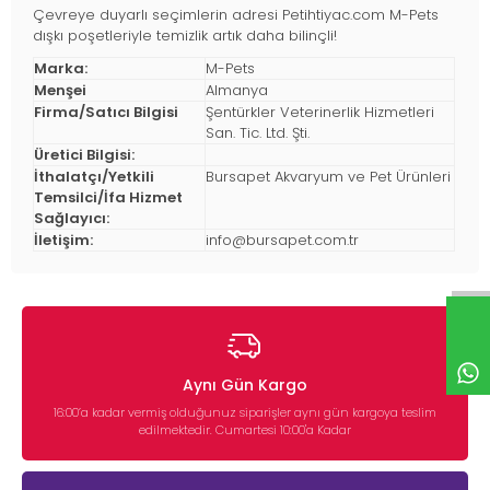
Çevreye duyarlı seçimlerin adresi Petihtiyac.com M-Pets
dışkı poşetleriyle temizlik artık daha bilinçli!
Marka:
M-Pets
Menşei
Almanya
Firma/Satıcı Bilgisi
Şentürkler Veterinerlik Hizmetleri
San. Tic. Ltd. Şti.
Üretici Bilgisi:
İthalatçı/Yetkili
Bursapet Akvaryum ve Pet Ürünleri
Temsilci/İfa Hizmet
Sağlayıcı:
İletişim:
info@bursapet.com.tr
Aynı Gün Kargo
16:00’a kadar vermiş olduğunuz siparişler aynı gün kargoya teslim
edilmektedir. Cumartesi 10:00'a Kadar