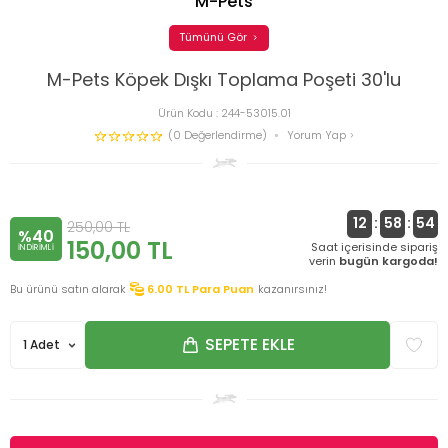
M-Pets
Tümünü Gör
M-Pets Köpek Dışkı Toplama Poşeti 30'lu
Ürün Kodu :
244-53015.01
(0 Değerlendirme)
Yorum Yap
12
:
58
:
54
250,00
TL
%40
150,00
TL
Saat içerisinde sipariş
INDIRIMLI
verin
bugün kargoda!
Bu ürünü satın alarak
6.00
TL Para Puan
kazanırsınız!
SEPETE EKLE