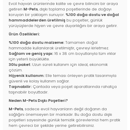
Evcil hayvan ürünlerinde kalite ve çevre bilincini bir araya
getiren
M-Pets
, dışkı toplama poşetlerinde de doğayı
koruyan bir yaklaşım sunuyor.
%100 doğa dostu ve doğal
hammaddelerden üretilmiş
bu poşetler, günlük
yürüyüşlerde hijyen ve çevre duyarlılığını bir araya getirir.
Ürün Özellikleri:
%100 doğa dostu malzeme:
Tamamen doğal
hammadde kullanılarak üretilmiştir, çevreyi kirletmez.
Sağlam ve geniş yapı:
16 x 38 cm boyutlarıyla tüm ırklar
için yeterli büyüklükte.
30lu paket:
Uzun süreli kullanım için ideal, ekonomik
çözüm.
Hijyenik kullanım:
Elle teması önleyen pratik tasarımıyla
güvenli ve kolay kullanım sağlar.
Taşınabilir:
Çantada veya poşet aparatlarında rahatça
taşınabilir boyuttadır.
Neden M-Pets Dışkı Poşetleri?
M-Pets
, sadece evcil hayvanların değil doğanın da
sağlığını önemseyen bir markadır. Bu doğa dostu dışkı
poşetleri sayesinde günlük temizlik görevlerinizi hem pratik
hem çevreci bir şekilde yerine getirebilirsiniz.