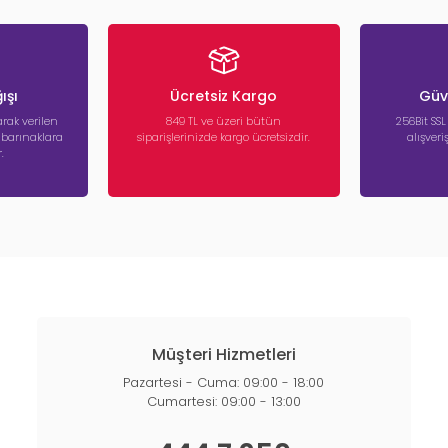
ışı
Ücretsiz Kargo
Güve
rak verilen
849 TL ve üzeri bütün
256Bit SSL
a barınaklara
siparişlerinizde kargo ücretsizdir.
alışver
.
Müşteri Hizmetleri
Pazartesi - Cuma: 09:00 - 18:00
Cumartesi: 09:00 - 13:00