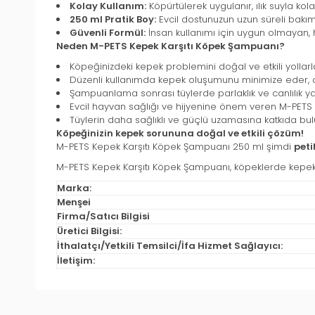
Kolay Kullanım:
Köpürtülerek uygulanır, ılık suyla kol
250 ml Pratik Boy:
Evcil dostunuzun uzun süreli bakımı
Güvenli Formül:
İnsan kullanımı için uygun olmayan, 
Neden M-PETS Kepek Karşıtı Köpek Şampuanı?
Köpeğinizdeki kepek problemini doğal ve etkili yollar
Düzenli kullanımda kepek oluşumunu minimize eder, c
Şampuanlama sonrası tüylerde parlaklık ve canlılık ya
Evcil hayvan sağlığı ve hijyenine önem veren M-PETS k
Tüylerin daha sağlıklı ve güçlü uzamasına katkıda bu
Köpeğinizin kepek sorununa doğal ve etkili çözüm!
M-PETS Kepek Karşıtı Köpek Şampuanı 250 ml şimdi
pet
M-PETS Kepek Karşıtı Köpek Şampuanı, köpeklerde kepek pr
Marka:
Menşei
Firma/Satıcı Bilgisi
Üretici Bilgisi:
İthalatçı/Yetkili Temsilci/İfa Hizmet Sağlayıcı:
İletişim: