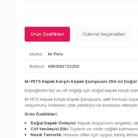
Ürün Özellikleri
Ödeme Seçenekleri
Marka
M-Pets
Barkod
6953182722250
M-PETS Kepek Karşıtı Köpek Şampuanı 250 ml Doğal F
Köpeğinizin tüy ve cilt sağlığı için doğal kepek karşıtı ş
M-PETS Kepek Karşıtı Köpek Şampuanı, aktif formülü sayes
oluşumunu önlerken, cildi yenileyici ve besleyici etkisiyle s
Ürün Özellikleri:
Doğal Kepek Önleyici:
Kepek oluşumunu engeller, akt
Cilt Yenileyici Etki:
Tüylerin ve cildin sağlıklı kalması
Nazik Temizlik:
Hassas ciltler için uygun, tahriş etme