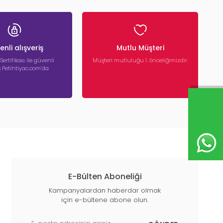
nli alışveriş
Mutlu Müşteri
 Sertifikası ile güvenli
Müşteri mutluluğu 1. önceliğimizdir.
iş Petihtiyac.com’da
E-Bülten Aboneliği
Kampanyalardan haberdar olmak
için e-bültene abone olun.