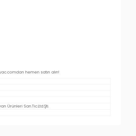
htiyac.comdan hemen satın alın!
 Ürünleri San.Tic.Ltd.Şti.