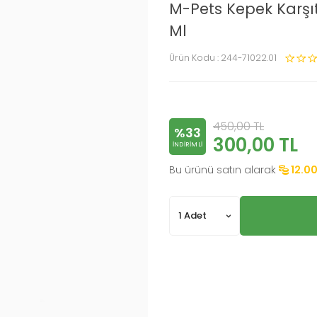
M-Pets Kepek Karş
Ml
Ürün Kodu :
244-71022.01
450,00
TL
%33
300,00
TL
INDIRIMLI
Bu ürünü satın alarak
12.0