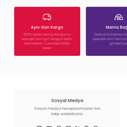
Aynı Gün Kargo
Mama Bağ
16:00’a kadar vermiş olduğunuz
Dostluk Kumbarası ola
siparişler aynı gün kargoya teslim
siparişler sizin adınız
edilmektedir. Cumartesi 10:00'a
gönderiliyor
Kadar
Sosyal Medya
Sosyal medya hesaplarımızdan bizi
takip edebilirsiniz.