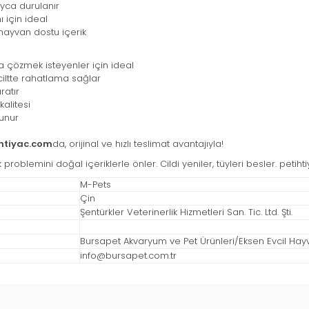
ayca durulanır
 için ideal
hayvan dostu içerik
la çözmek isteyenler için ideal
iltte rahatlama sağlar
ratır
alitesi
lunur
ihtiyac.com
da, orijinal ve hızlı teslimat avantajıyla!
oblemini doğal içeriklerle önler. Cildi yeniler, tüyleri besler. peti
M-Pets
Çin
Şentürkler Veterinerlik Hizmetleri San. Tic. Ltd. Şti.
Bursapet Akvaryum ve Pet Ürünleri/Eksen Evcil Hayvan
info@bursapet.com.tr