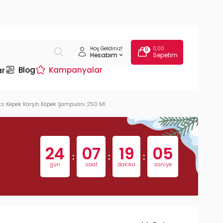
Hoş Geldiniz!
0,00
0
Hesabım
Sepetim
Blog
Kampanyalar
ar
s Kepek Karşıtı Köpek Şampuanı 250 Ml
24
07
19
04
:
:
:
gün
saat
dakika
saniye