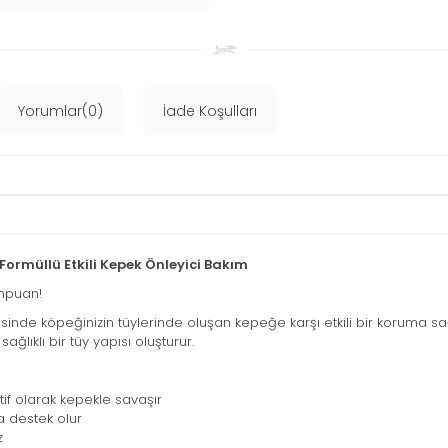
Yorumlar(0)
İade Koşulları
ormüllü Etkili Kepek Önleyici Bakım
ampuan!
inde köpeğinizin tüylerinde oluşan kepeğe karşı etkili bir koruma sağ
ağlıklı bir tüy yapısı oluşturur.
if olarak kepekle savaşır
na destek olur
z