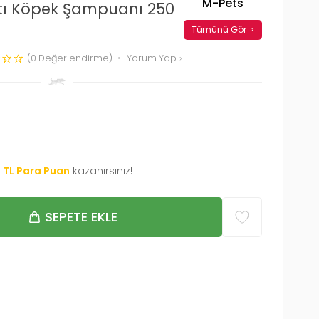
M-Pets
ıtı Köpek Şampuanı 250
Tümünü Gör
(0 Değerlendirme)
Yorum Yap
0
TL Para Puan
kazanırsınız!
SEPETE EKLE