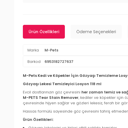
Ürün Özellikleri
Ödeme Seçenekleri
Marka
M-Pets
Barkod
6953182727637
M-Pets Kedi ve Köpekler İçin Gözyaşı Temizleme Losy
Gözyaşı Lekesi Temizleyici Losyon 118 ml
Evcil dostlarınızın göz çevresini
her zaman temiz ve sağl
M-PETS Tear Stain Remover
, kediler ve köpekler için ö
çevresinde hijyen sağlar ve gözleri lekesiz, ferah bir g
Hassas formülü sayesinde göz çevresini tahriş etmeden ba
Ürün Özellikleri:
Gözyaşı lekelerini ve kirleri etkili şekilde temizler