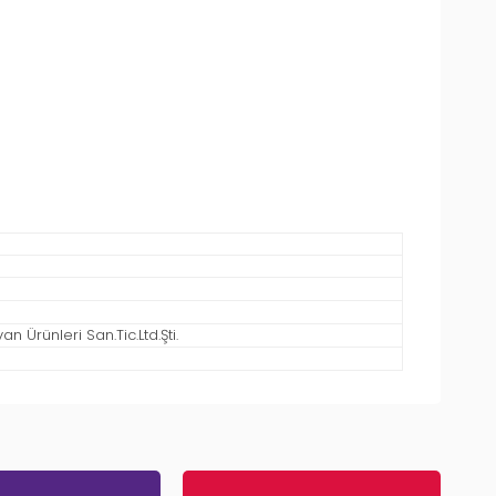
 Ürünleri San.Tic.Ltd.Şti.