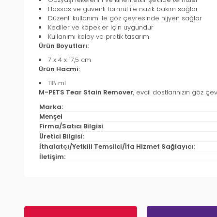
Hassas ve güvenli formül ile nazik bakım sağlar
Düzenli kullanım ile göz çevresinde hijyen sağlar
Kediler ve köpekler için uygundur
Kullanımı kolay ve pratik tasarım
Ürün Boyutları:
7 x 4 x 17,5 cm
Ürün Hacmi:
118 ml
M-PETS Tear Stain Remover
, evcil dostlarınızın göz çe
Marka:
Menşei
Firma/Satıcı Bilgisi
Üretici Bilgisi:
İthalatçı/Yetkili Temsilci/İfa Hizmet Sağlayıcı:
İletişim: