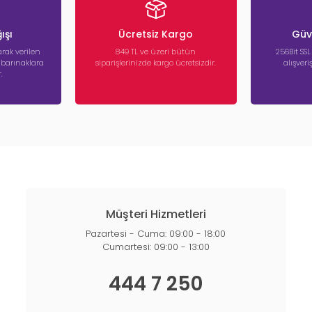
ışı
Ücretsiz Kargo
Güve
rak verilen
849 TL ve üzeri bütün
256Bit SSL
a barınaklara
siparişlerinizde kargo ücretsizdir.
alışver
.
Müşteri Hizmetleri
Pazartesi - Cuma: 09:00 - 18:00
Cumartesi: 09:00 - 13:00
444 7 250