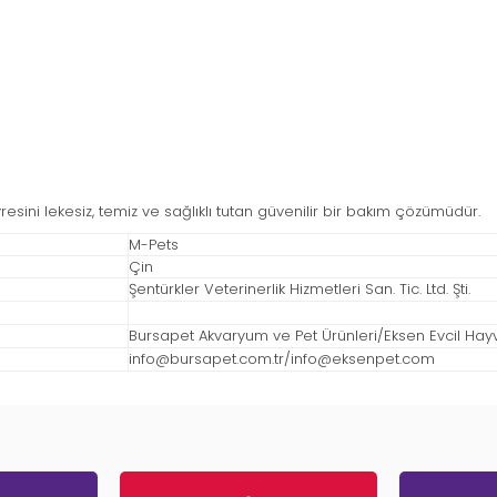
vresini lekesiz, temiz ve sağlıklı tutan güvenilir bir bakım çözümüdür.
M-Pets
Çin
Şentürkler Veterinerlik Hizmetleri San. Tic. Ltd. Şti.
Bursapet Akvaryum ve Pet Ürünleri/Eksen Evcil Hayvan
info@bursapet.com.tr
/
info@eksenpet.com