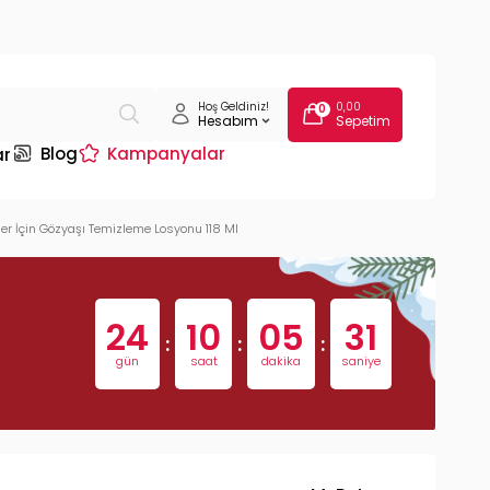
Hoş Geldiniz!
0,00
0
Hesabım
Sepetim
Blog
Kampanyalar
ar
er İçin Gözyaşı Temizleme Losyonu 118 Ml
24
10
05
30
:
:
:
gün
saat
dakika
saniye