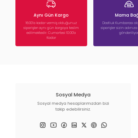
Aynı Gün Kargo
Mama Bağ
16:00’a kadar vermiş olduğunuz
Dostluk Kumbarası ola
siparişler aynı gün kargoya teslim
siparişler sizin adınız
edilmektedir. Cumartesi 10:00'a
gönderiliyor
Kadar
Sosyal Medya
Sosyal medya hesaplarımızdan bizi
takip edebilirsiniz.