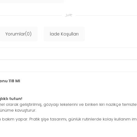
Yorumlar(0)
İade Koşulları
onu 118 Ml
ıklı tutun!
zel olarak geliştirilmiş, gözyaşı lekelerini ve biriken kiri nazikçe temizl
örünüme kavuşturur.
kım yapar. Pratik şişe tasarımı, günlük rutinlerde kolay kullanım im