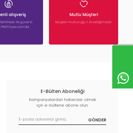
nli alışveriş
Mutlu Müşteri
 Sertifikası ile güvenli
Müşteri mutluluğu 1. önceliğimizdir.
iş Petihtiyac.com’da
E-Bülten Aboneliği
Kampanyalardan haberdar olmak
için e-bültene abone olun.