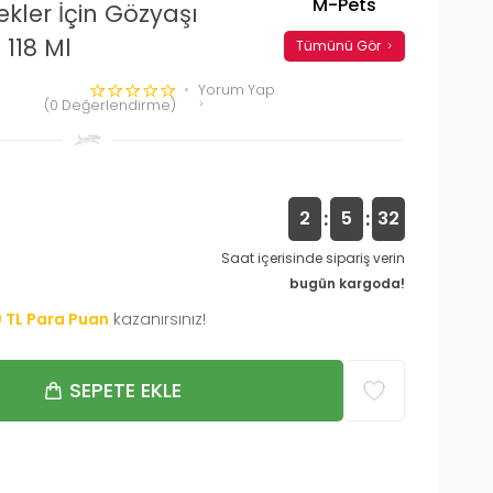
M-Pets
kler İçin Gözyaşı
118 Ml
Tümünü Gör
Yorum Yap
(0 Değerlendirme)
:
:
2
5
31
Saat içerisinde sipariş verin
bugün kargoda!
0
TL Para Puan
kazanırsınız!
SEPETE EKLE