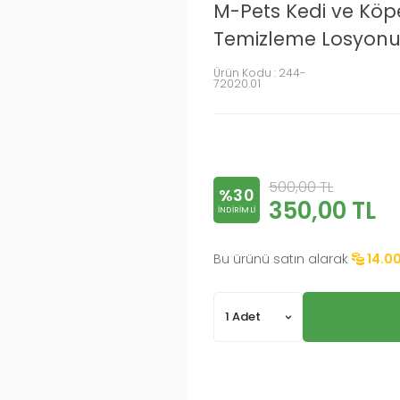
M-Pets Kedi ve Köpe
Temizleme Losyonu 
Ürün Kodu :
244-
72020.01
500,00
TL
%30
350,00
TL
INDIRIMLI
Bu ürünü satın alarak
14.0