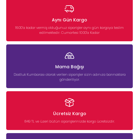
Aynı Gün Kargo
16:00’a kadar vermiş olduğunuz siparişler aynı gün kargoya teslim
edilmektedir. Cumartesi 10:00'a Kadar
Mama Bağışı
Dostluk Kumbarası olarak verilen siparişler sizin adınıza barınaklara
gönderiliyor.
Ücretsiz Kargo
849 TL ve üzeri bütün siparişlerinizde kargo ücretsizdir.