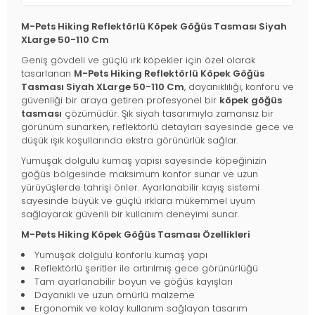
M-Pets Hiking Reflektörlü Köpek Göğüs Tasması Siyah
XLarge 50-110 Cm
Geniş gövdeli ve güçlü ırk köpekler için özel olarak
tasarlanan
M-Pets Hiking Reflektörlü Köpek Göğüs
Tasması Siyah XLarge 50-110 Cm
, dayanıklılığı, konforu ve
güvenliği bir araya getiren profesyonel bir
köpek göğüs
tasması
çözümüdür. Şık siyah tasarımıyla zamansız bir
görünüm sunarken, reflektörlü detayları sayesinde gece ve
düşük ışık koşullarında ekstra görünürlük sağlar.
Yumuşak dolgulu kumaş yapısı sayesinde köpeğinizin
göğüs bölgesinde maksimum konfor sunar ve uzun
yürüyüşlerde tahrişi önler. Ayarlanabilir kayış sistemi
sayesinde büyük ve güçlü ırklara mükemmel uyum
sağlayarak güvenli bir kullanım deneyimi sunar.
M-Pets Hiking Köpek Göğüs Tasması Özellikleri
Yumuşak dolgulu konforlu kumaş yapı
Reflektörlü şeritler ile artırılmış gece görünürlüğü
Tam ayarlanabilir boyun ve göğüs kayışları
Dayanıklı ve uzun ömürlü malzeme
Ergonomik ve kolay kullanım sağlayan tasarım