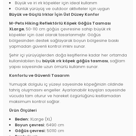
Büyük ve iri ırk köpekler için ideal kullanım
Günlük yürüyüş ve outdoor aktiviteler için uygun
Büyük ve Güçlü Irklar İçin Üst Düzey Konfor
M-Pets Hiking Reflektörlü Köpek Göğüs Tasması
XLarge
, 50-110 cm göğüs çevresine sahip büyük ırk
köpekler için özel olarak tasarlanmıştır. Göğüs
bölgesinden destek sağlayarak boyun bölgesine baskı
yapmadan güvenli kontrol imknı sunar.
Şehir içi yürüyüşlerden doğa keşiflerine kadar her ortamda
kullanılabilen bu
büyük ırk köpek göğüs tasması
, sağlam
yapısı sayesinde uzun ömürlü kullanım sunar.
Konforlu ve Güvenli Tasarım
Yumuşak dolgulu iç yüzeyi sayesinde köpeğinizin cildinde
tahriş oluşmasını engeller. Ayarlanabilir kayışları sayesinde
vücuda tam oturur ve hareket özgürlüğünü kısıtlamadan
maksimum kontrol sağlar.
Ürün Ölçüleri
Beden:
XLarge (XL)
Boyun çevresi:
6490 cm
Göğüs çevresi:
50110 cm