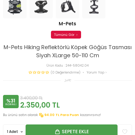
M-Pets
Tümünü Gör
M-Pets Hiking Reflektörlü Köpek Göğüs Tasması
Siyah XLarge 50-110 Cm
Ürün Kodu :
244-58042.04
(0 Değerlendirme)
Yorum Yap
3.400,00
TL
%31
2.350,00
TL
INDIRIMLI
Bu ürünü satın alarak
94.00
TL Para Puan
kazanırsınız!
SEPETE EKLE