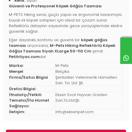
Renk:
Siyah
Güvenli ve Profesyonel Köpek Göğüs Tasması
M-PETS Hiking serisi, güçlü yapısı ve ergonomik tasarımıyla
büyük ırk köpek sahipleri için ideal bir çözüm sunar.
Reflektörlü detayları sayesinde gece yürüyüşlerinde ekstra
güvenlik sağlar.
Eğer dayanıklı, konforlu ve güvenli bir
köpek göğüs
tasması
arıyorsanız,
M-Pets Hiking Reflektörlü Köpek
Göğüs Tasması Siyah XLarge 50-110 Cm
şimdi
Petihtiyac.com
da!
Marka:
M-Pets
Menşei
Belçika
Firma/Satıcı Bilgisi
Şentürkler Veterinerlik Hizmetleri
San. Tic. Ltd. Şti.
Üretici Bilgisi:
İthalatçı/Yetkili
Eksen Evcil Hayvan Ürünleri
Temsilci/İfa Hizmet
San.Tic.Ltd.Şti.
Sağlayıcı:
İletişim:
info@eksenpet.com