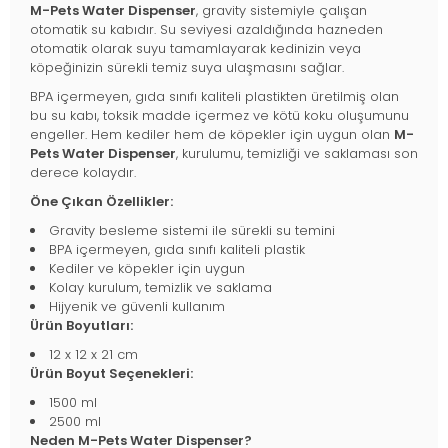
M-Pets Water Dispenser
, gravity sistemiyle çalışan
otomatik su kabıdır. Su seviyesi azaldığında hazneden
otomatik olarak suyu tamamlayarak kedinizin veya
köpeğinizin sürekli temiz suya ulaşmasını sağlar.
BPA içermeyen, gıda sınıfı kaliteli plastikten üretilmiş olan
bu su kabı, toksik madde içermez ve kötü koku oluşumunu
engeller. Hem kediler hem de köpekler için uygun olan
M-
Pets Water Dispenser
, kurulumu, temizliği ve saklaması son
derece kolaydır.
Öne Çıkan Özellikler:
Gravity besleme sistemi ile sürekli su temini
BPA içermeyen, gıda sınıfı kaliteli plastik
Kediler ve köpekler için uygun
Kolay kurulum, temizlik ve saklama
Hijyenik ve güvenli kullanım
Ürün Boyutları:
12 x 12 x 21 cm
Ürün Boyut Seçenekleri:
1500 ml
2500 ml
Neden M-Pets Water Dispenser?