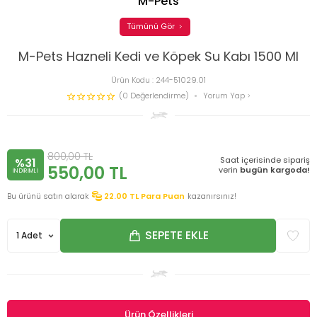
M-Pets
Tümünü Gör
M-Pets Hazneli Kedi ve Köpek Su Kabı 1500 Ml
Ürün Kodu :
244-51029.01
(0 Değerlendirme)
Yorum Yap
800,00
TL
Saat içerisinde sipariş
%31
550,00
TL
verin
bugün kargoda!
INDIRIMLI
Bu ürünü satın alarak
22.00
TL Para Puan
kazanırsınız!
SEPETE EKLE
Ürün Özellikleri