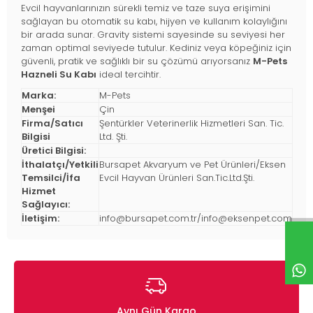
Evcil hayvanlarınızın sürekli temiz ve taze suya erişimini
sağlayan bu otomatik su kabı, hijyen ve kullanım kolaylığını
bir arada sunar. Gravity sistemi sayesinde su seviyesi her
zaman optimal seviyede tutulur. Kediniz veya köpeğiniz için
güvenli, pratik ve sağlıklı bir su çözümü arıyorsanız
M-Pets
Hazneli Su Kabı
ideal tercihtir.
Marka:
M-Pets
Menşei
Çin
Firma/Satıcı
Şentürkler Veterinerlik Hizmetleri San. Tic.
Bilgisi
Ltd. Şti.
Üretici Bilgisi:
İthalatçı/Yetkili
Bursapet Akvaryum ve Pet Ürünleri/Eksen
Temsilci/İfa
Evcil Hayvan Ürünleri San.Tic.Ltd.Şti.
Hizmet
Sağlayıcı:
İletişim:
info@bursapet.com.tr
/
info@eksenpet.com
Aynı Gün Kargo