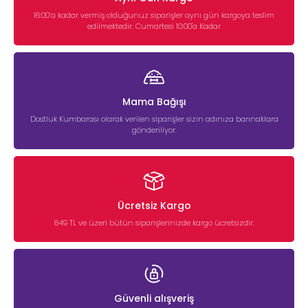
16:00’a kadar vermiş olduğunuz siparişler aynı gün kargoya teslim
edilmektedir. Cumartesi 10:00'a Kadar
Mama Bağışı
Dostluk Kumbarası olarak verilen siparişler sizin adınıza barınaklara
gönderiliyor.
Ücretsiz Kargo
849 TL ve üzeri bütün siparişlerinizde kargo ücretsizdir.
Güvenli alışveriş