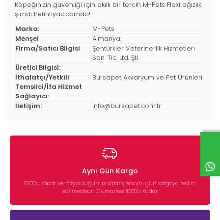
Köpeğinizin güvenliği için akıllı bir tercih M-Pets Flexi ağızlık
şimdi Petihtiyac.comda!
Marka:
M-Pets
Menşei
Almanya
Firma/Satıcı Bilgisi
Şentürkler Veterinerlik Hizmetleri
San. Tic. Ltd. Şti.
Üretici Bilgisi:
İthalatçı/Yetkili
Bursapet Akvaryum ve Pet Ürünleri
Temsilci/İfa Hizmet
Sağlayıcı:
İletişim:
info@bursapet.com.tr
Aynı Gün Kargo
16:00’a kadar vermiş olduğunuz siparişler aynı gün kargoya teslim
edilmektedir. Cumartesi 10:00'a Kadar