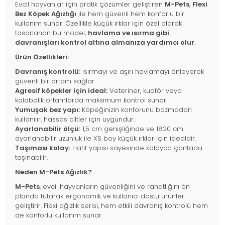
Evcil hayvanlar için pratik çözümler geliştiren
M-Pets
,
Flexi
Bez Köpek Ağızlığı
ile hem güvenli hem konforlu bir
kullanım sunar. Özellikle küçük ırklar için özel olarak
tasarlanan bu model,
havlama ve ısırma gibi
davranışları kontrol altına almanıza yardımcı olur
.
Ürün Özellikleri:
Davranış kontrolü:
Isırmayı ve aşırı havlamayı önleyerek
güvenli bir ortam sağlar.
Agresif köpekler için ideal:
Veteriner, kuaför veya
kalabalık ortamlarda maksimum kontrol sunar.
Yumuşak bez yapı:
Köpeğinizin konforunu bozmadan
kullanılır, hassas ciltler için uygundur.
Ayarlanabilir ölçü:
1,5 cm genişliğinde ve 1820 cm
ayarlanabilir uzunluk ile XS boy küçük ırklar için idealdir.
Taşıması kolay:
Hafif yapısı sayesinde kolayca çantada
taşınabilir.
Neden M-Pets Ağızlık?
M-Pets
, evcil hayvanların güvenliğini ve rahatlığını ön
planda tutarak ergonomik ve kullanıcı dostu ürünler
geliştirir. Flexi ağızlık serisi, hem etkili davranış kontrolü hem
de konforlu kullanım sunar.