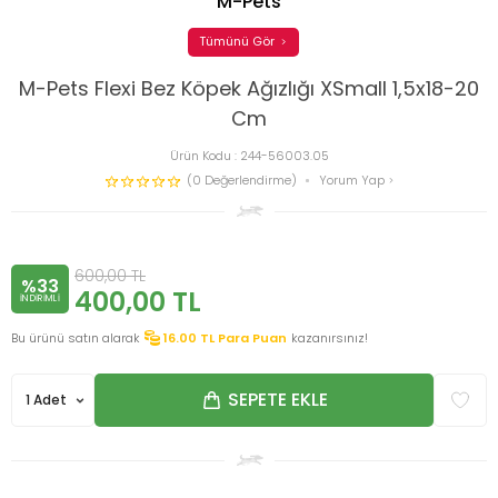
M-Pets
Tümünü Gör
M-Pets Flexi Bez Köpek Ağızlığı XSmall 1,5x18-20
Cm
Ürün Kodu :
244-56003.05
(0 Değerlendirme)
Yorum Yap
600,00
TL
%33
400,00
TL
INDIRIMLI
Bu ürünü satın alarak
16.00
TL Para Puan
kazanırsınız!
SEPETE EKLE