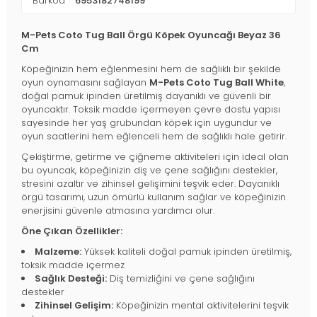
Barkod
6953182748199
M-Pets Coto Tug Ball Örgü Köpek Oyuncağı Beyaz 36
Cm
Köpeğinizin hem eğlenmesini hem de sağlıklı bir şekilde
oyun oynamasını sağlayan
M-Pets Coto Tug Ball White
,
doğal pamuk ipinden üretilmiş dayanıklı ve güvenli bir
oyuncaktır. Toksik madde içermeyen çevre dostu yapısı
sayesinde her yaş grubundan köpek için uygundur ve
oyun saatlerini hem eğlenceli hem de sağlıklı hale getirir.
Çekiştirme, getirme ve çiğneme aktiviteleri için ideal olan
bu oyuncak, köpeğinizin diş ve çene sağlığını destekler,
stresini azaltır ve zihinsel gelişimini teşvik eder. Dayanıklı
örgü tasarımı, uzun ömürlü kullanım sağlar ve köpeğinizin
enerjisini güvenle atmasına yardımcı olur.
Öne Çıkan Özellikler:
Malzeme:
Yüksek kaliteli doğal pamuk ipinden üretilmiş,
toksik madde içermez
Sağlık Desteği:
Diş temizliğini ve çene sağlığını
destekler
Zihinsel Gelişim:
Köpeğinizin mental aktivitelerini teşvik