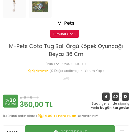
M-Pets
Tümünü Gör
M-Pets Coto Tug Ball Örgü Köpek Oyuncağı
Beyaz 36 Cm
Ürün Kodu :
244-50009.01
(0 Değerlendirme)
Yorum Yap
4
:
42
:
13
500,00
TL
%30
350,00
TL
Saat içerisinde sipariş
INDIRIMLI
verin
bugün kargoda!
Bu ürünü satın alarak
14.00
TL Para Puan
kazanırsınız!