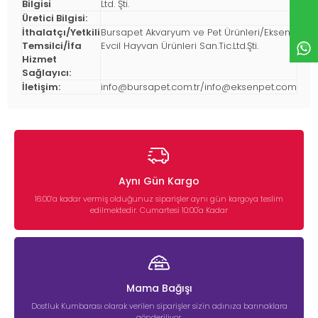
Bilgisi
Ltd. Şti.
Üretici Bilgisi:
İthalatçı/Yetkili
Bursapet Akvaryum ve Pet Ürünleri/Eksen
Temsilci/İfa
Evcil Hayvan Ürünleri San.Tic.Ltd.Şti.
Hizmet
Sağlayıcı:
İletişim:
info@bursapet.com.tr
/
info@eksenpet.com
Aynı Gün Kargo
16:00’a kadar vermiş olduğunuz siparişler aynı gün kargoya teslim
edilmektedir. Cumartesi 10:00'a Kadar
Mama Bağışı
Dostluk Kumbarası olarak verilen siparişler sizin adınıza barınaklara
gönderiliyor.