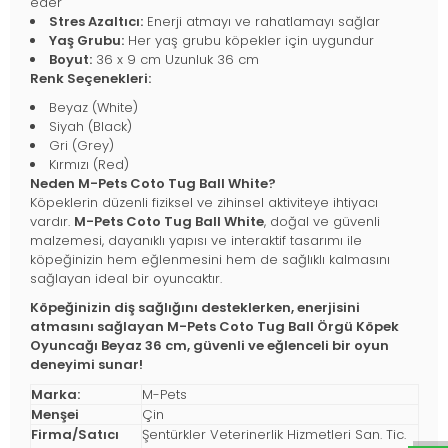
eder
Stres Azaltıcı:
Enerji atmayı ve rahatlamayı sağlar
Yaş Grubu:
Her yaş grubu köpekler için uygundur
Boyut:
36 x 9 cm Uzunluk 36 cm
Renk Seçenekleri:
Beyaz (White)
Siyah (Black)
Gri (Grey)
Kırmızı (Red)
Neden M-Pets Coto Tug Ball White?
Köpeklerin düzenli fiziksel ve zihinsel aktiviteye ihtiyacı
vardır.
M-Pets Coto Tug Ball White
, doğal ve güvenli
malzemesi, dayanıklı yapısı ve interaktif tasarımı ile
köpeğinizin hem eğlenmesini hem de sağlıklı kalmasını
sağlayan ideal bir oyuncaktır.
Köpeğinizin diş sağlığını desteklerken, enerjisini
atmasını sağlayan M-Pets Coto Tug Ball Örgü Köpek
Oyuncağı Beyaz 36 cm, güvenli ve eğlenceli bir oyun
deneyimi sunar!
Marka:
M-Pets
Menşei
Çin
Firma/Satıcı
Şentürkler Veterinerlik Hizmetleri San. Tic.